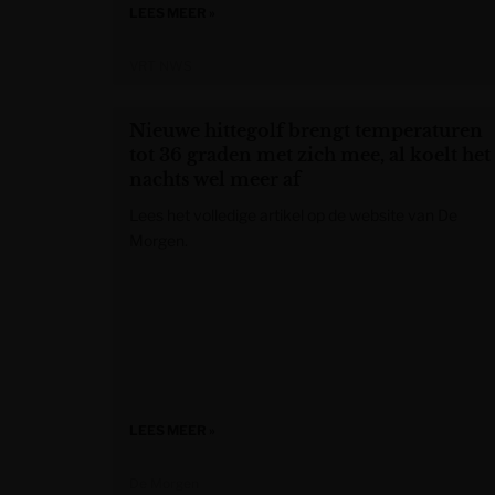
LEES MEER »
VRT NWS
Nieuwe hittegolf brengt temperaturen
tot 36 graden met zich mee, al koelt het 
nachts wel meer af
Lees het volledige artikel op de website van De
Morgen.
LEES MEER »
De Morgen