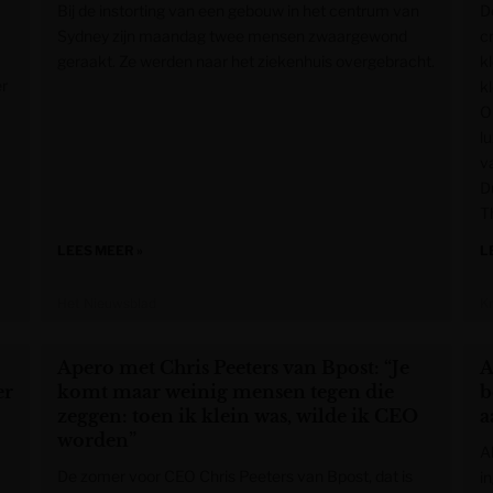
Bij de instorting van een gebouw in het centrum van
D
Sydney zijn maandag twee mensen zwaargewond
c
geraakt. Ze werden naar het ziekenhuis overgebracht.
k
er
k
O
l
v
D
T
LEES MEER »
L
Het Nieuwsblad
K
Apero met Chris Peeters van Bpost: “Je
A
er
komt maar weinig mensen tegen die
b
zeggen: toen ik klein was, wilde ik CEO
a
worden”
A
De zomer voor CEO Chris Peeters van Bpost, dat is
i