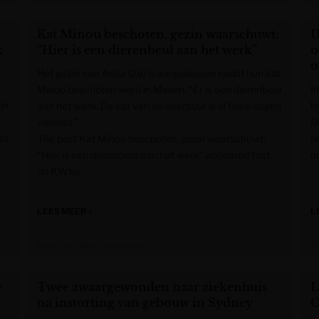
Kat Minou beschoten, gezin waarschuwt:
U
k
“Hier is een dierenbeul aan het werk”
o
o
Het gezin van Aïssa (26) is aangeslagen nadat hun kat
I
Minou beschoten werd in Mesen. “Er is een dierenbeul
jn
l
aan het werk. De kat van de overbuur is al twee dagen
D
vermist.”
ot
b
The post Kat Minou beschoten, gezin waarschuwt:
op
“Hier is een dierenbeul aan het werk” appeared first
r
on KW.be.
LEES MEER »
L
Krant van West-Vlaanderen
V
e
Twee zwaargewonden naar ziekenhuis
L
na instorting van gebouw in Sydney
O