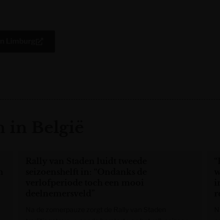
an Limburg
 in België
Rally van Staden luidt tweede
“
n
seizoenshelft in: “Ondanks de
w
verlofperiode toch een mooi
i
deelnemersveld”
r
Na de zomerpauze zorgt de Rally van Staden
N