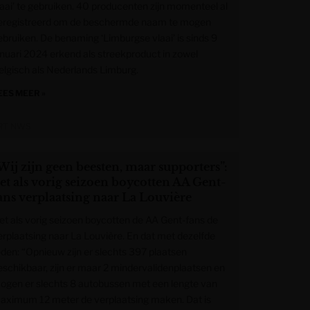
laai’ te gebruiken. 40 producenten zijn momenteel al
eregistreerd om de beschermde naam te mogen
ebruiken. De benaming ‘Limburgse vlaai’ is sinds 9
anuari 2024 erkend als streekproduct in zowel
elgisch als Nederlands Limburg.
EES MEER »
RT NWS
Wij zijn geen beesten, maar supporters”:
et als vorig seizoen boycotten AA Gent-
ans verplaatsing naar La Louvière
et als vorig seizoen boycotten de AA Gent-fans de
erplaatsing naar La Louvière. En dat met dezelfde
eden: “Opnieuw zijn er slechts 397 plaatsen
eschikbaar, zijn er maar 2 mindervalidenplaatsen en
ogen er slechts 8 autobussen met een lengte van
aximum 12 meter de verplaatsing maken. Dat is