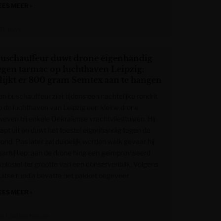
EES MEER »
RT NWS
uschauffeur duwt drone eigenhandig
egen tarmac op luchthaven Leipzig:
lijkt er 800 gram Semtex aan te hangen
en buschauffeur ziet tijdens een nachtelijke rondrit
p de luchthaven van Leipzig een kleine drone
weven bij enkele Oekraïense vrachtvliegtuigen. Hij
tapt uit en duwt het toestel eigenhandig tegen de
ond. Pas later zal duidelijk worden welk gevaar hij
aarbij liep: aan de drone hing een geïmproviseerd
xplosief ter grootte van een conservenblik. Volgens
uitse media bevatte het pakket ongeveer
EES MEER »
et Laatste Nieuws