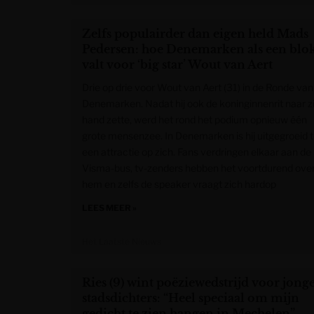
Zelfs populairder dan eigen held Mads
Pedersen: hoe Denemarken als een blo
valt voor ‘big star’ Wout van Aert
Drie op drie voor Wout van Aert (31) in de Ronde van
Denemarken. Nadat hij ook de koninginnenrit naar zi
hand zette, werd het rond het podium opnieuw één
grote mensenzee. In Denemarken is hij uitgegroeid t
een attractie op zich. Fans verdringen elkaar aan de
Visma-bus, tv-zenders hebben het voortdurend ove
hem en zelfs de speaker vraagt zich hardop
LEES MEER »
Het Laatste Nieuws
Ries (9) wint poëziewedstrijd voor jong
stadsdichters: “Heel speciaal om mijn
gedicht te zien hangen in Mechelen”