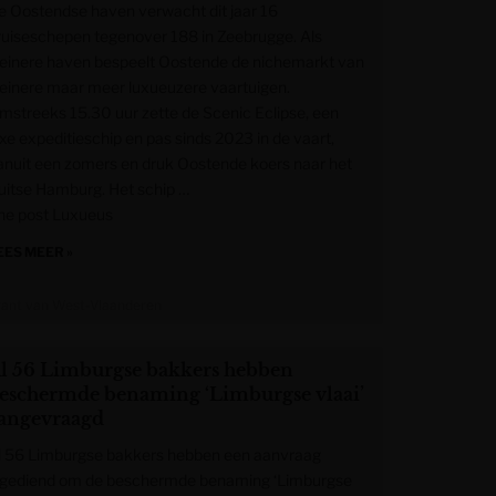
e Oostendse haven verwacht dit jaar 16
ruiseschepen tegenover 188 in Zeebrugge. Als
leinere haven bespeelt Oostende de nichemarkt van
leinere maar meer luxueuzere vaartuigen.
mstreeks 15.30 uur zette de Scenic Eclipse, een
uxe expeditieschip en pas sinds 2023 in de vaart,
anuit een zomers en druk Oostende koers naar het
uitse Hamburg. Het schip …
he post Luxueus
EES MEER »
rant van West-Vlaanderen
l 56 Limburgse bakkers hebben
eschermde benaming ‘Limburgse vlaai’
angevraagd
l 56 Limburgse bakkers hebben een aanvraag
ngediend om de beschermde benaming ‘Limburgse