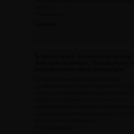
het Gentse Citadelpark te ontdekken. Davidsfonds-
leden 13 …
The post Meer
LEES MEER »
Krant van West-Vlaanderen
Belgische appel- en perenoogst krimpt
door hitte en droogte: “Investeringen i
irrigatie worden steeds belangrijker”
De appel- en perenoogst in België zal dit jaar
opvallend kleiner zijn dan de voorbije jaren. Dat kom
door de aanhoudende hitte en droogte. Ook andere
fruitproducerende landen in Europa kampen met
hetzelfde probleem. "Investeren in irrigatiesysteme
en hagelnetten wordt steeds belangrijker", klinkt het
bij het Verbond van de Belgische
Tuinbouwcoöperaties.