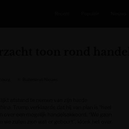
Recent
Populair
Nieuws
zacht toon rond hande
mburg
Buitenland
,
Nieuws
ijkt afstand te nemen van zijn harde
ina. Trump verklaarde dat hij van plan is “heel
gen over een mogelijk handelsakkoord. “We gaan
n en we zullen zien wat er gebeurt”, klonk het over