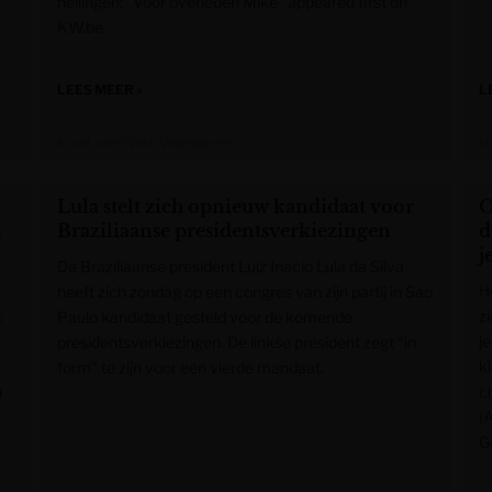
hellingen: “Voor overleden Mike” appeared first on
KW.be.
LEES MEER »
L
Krant van West-Vlaanderen
H
Lula stelt zich opnieuw kandidaat voor
O
n
Braziliaanse presidentsverkiezingen
d
j
De Braziliaanse president Luiz Inacio Lula da Silva
H
heeft zich zondag op een congres van zijn partij in Sao
t
z
Paulo kandidaat gesteld voor de komende
je
presidentsverkiezingen. De linkse president zegt “in
ki
form” te zijn voor een vierde mandaat.
n
c
(
G