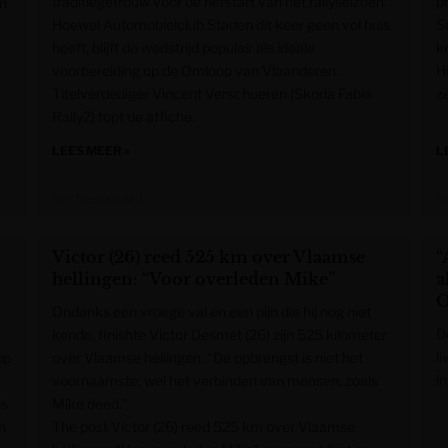
traditiegetrouw voor de herstart van het rallyseizoen.
p
en
Hoewel Automobielclub Staden dit keer geen vol huis
Se
heeft, blijft de wedstrijd populair als ideale
k
voorbereiding op de Omloop van Vlaanderen.
H
Titelverdediger Vincent Verschueren (Skoda Fabia
ze
Rally2) topt de affiche.
LEES MEER »
L
Het Nieuwsblad
H
Victor (26) reed 525 km over Vlaamse
“
hellingen: “Voor overleden Mike”
a
O
Ondanks een vroege val en een pijn die hij nog niet
D
kende, finishte Victor Desmet (26) zijn 525 kilometer
li
op
over Vlaamse hellingen. “De opbrengst is niet het
i
voornaamste, wel het verbinden van mensen, zoals
ds
Mike deed.”
n
The post Victor (26) reed 525 km over Vlaamse