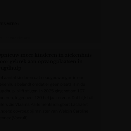
EES MEER »
et Laatste Nieuws
pnieuw meer kinderen in ziekenhuis
oor gebrek aan opvangplaatsen in
eugdhulp
et aantal kinderen dat noodgedwongen in een
iekenhuis belandt omdat er geen plaats is in de
ugdhulp, blijft stijgen. In 2025 ging het om 167
nderen, tegenover 120 het jaar ervoor. Dat blijkt uit
ijfers die Vlaams Parlementslid Egbert Lachaert
Anders) opvroeg bij minister van Welzijn Caroline
ennez (Vooruit).