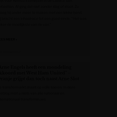
rijs voor Remco Evenepoel in de Clasica San
bastian. Al ging dat niet zonder slag of stoot. Zo
reeg hij onder meer te maken met een lekke band.
ij bracht een inhaalrace tot een goed einde. “Het was
ker de moeilijkste van de vier.”
EES MEER »
et Nieuwsblad
Arne Engels heeft een mondeling
kkoord met West Ham United” –
ranje grijpt dan toch naast Arne Slot
e transfermarkt draait op volle toeren. In deze
veblog mist u niets van alle nationaal en
nternationaal transfernieuws.