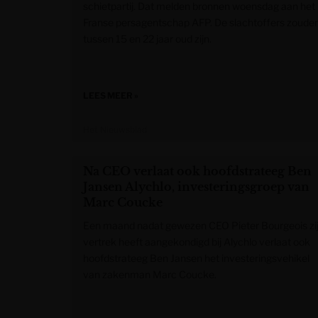
schietpartij. Dat melden bronnen woensdag aan het
Franse persagentschap AFP. De slachtoffers zoude
tussen 15 en 22 jaar oud zijn.
LEES MEER »
Het Nieuwsblad
Na CEO verlaat ook hoofdstrateeg Ben
Jansen Alychlo, investeringsgroep van
Marc Coucke
Een maand nadat gewezen CEO Pieter Bourgeois zi
vertrek heeft aangekondigd bij Alychlo verlaat ook
hoofdstrateeg Ben Jansen het investeringsvehikel
van zakenman Marc Coucke.