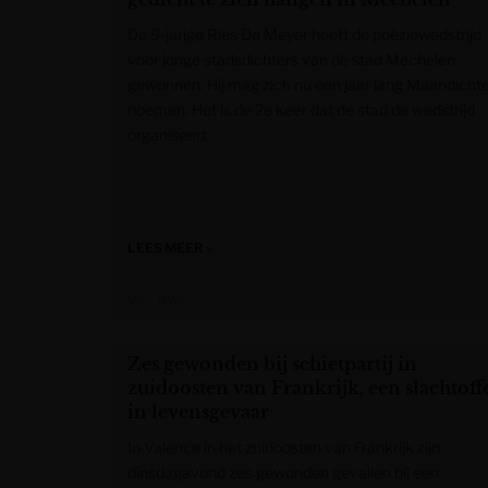
De 9-jarige Ries De Meyer heeft de poëziewedstrijd
voor jonge stadsdichters van de stad Mechelen
gewonnen. Hij mag zich nu een jaar lang Maandicht
noemen. Het is de 2e keer dat de stad de wedstrijd
organiseert.
LEES MEER »
VRT NWS
Zes gewonden bij schietpartij in
zuidoosten van Frankrijk, een slachtoff
in levensgevaar
In Valence in het zuidoosten van Frankrijk zijn
dinsdagavond zes gewonden gevallen bij een