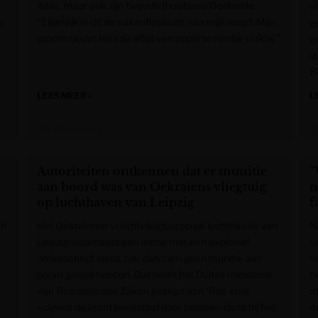
Italië, maar ook zijn tweede thuisbasis Oostende.
v
“Eigenlijk is dit de vakantieplaats van mijn jeugd. Mijn
n
g
grootmoeder huurde altijd een appartementje vlakbij.”
g
j
B
LEES MEER »
L
Het Nieuwsblad
V
Autoriteiten ontkennen dat er munitie
“
aan boord was van Oekraïens vliegtuig
n
op luchthaven van Leipzig
f
jn
Het Oekraïense vrachtvliegtuig op de luchthaven van
N
Leipzig waarnaast een drone met een explosief
v
onderschept werd, zou dan toch geen munitie aan
r
boord gehad hebben. Dat heeft het Duitse ministerie
b
van Binnenlandse Zaken gezegd aan ‘Bild’ en is
m
volgens de krant bevestigd door bronnen dicht bij het
m