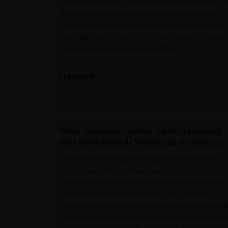
voor hun onderzoek. Ze lanceerden ‘OnlyMarms’, e
OnlyFans-account waarop geen pikante beelden,
maar video’s van wilde marmotten te zien zijn. Met
vrijwillige fooien hopen ze hun jarenlang onderzoek
naar de knaagdieren voort te zetten.
LEES MEER »
Het Laatste Nieuws
Meer zomerse cultuur op verplaatsing
met Davidsfonds Veldegem-Zedelgem
Davidsfonds Veldegem-Zedelgem trekt met het
zomerprogramma tot begin september verder erop
uit met meer merkwaardige geschiedenis en kunst 
plekken die minder toegankelijk zijn. Op zondag 16
augustus om 14.30 uur is er de kans om met een gi
het publieksgeheim van de citadel en de bunkers va