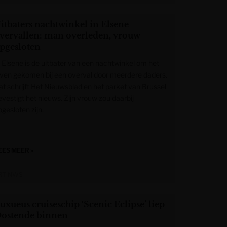
itbaters nachtwinkel in Elsene
vervallen: man overleden, vrouw
pgesloten
n Elsene is de uitbater van een nachtwinkel om het
even gekomen bij een overval door meerdere daders.
at schrijft Het Nieuwsblad en het parket van Brussel
evestigt het nieuws. Zijn vrouw zou daarbij
gesloten zijn.
EES MEER »
RT NWS
uxueus cruiseschip ‘Scenic Eclipse’ liep
ostende binnen