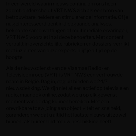
In een wereld waarin nieuws continu om ons heen
zoemt, onderscheidt VRT NWS zich als een bron van
betrouwbare, heldere en stimulerende informatie. Of je
nu geïnteresseerd bent in diepgaande analyses,
beknopte samenvattingen of multimediale ervaringen,
VRT NWS voorziet in al deze behoeften. Met content
verpakt in overzichtelijke rubrieken en dossiers, verrijkt
met inzichten van onze experts, blijf je altijd op de
hoogte.
Als de nieuwsdienst van de Vlaamse Radio- en
Televisieomroep (VRT), is VRT NWS een vertrouwde
naam in België. Dag in, dag uit bieden we 24/7
nieuwsdekking. We zijn niet alleen actief op televisie en
radio, maar ook online, zodat we u op elk gewenst
moment van de dag kunnen bereiken. Met een
onwrikbare toewijding aan objectiviteit en snelheid,
garanderen we dat u altijd het laatste nieuws uit zowel
binnen- als buitenland tot uw beschikking heeft.