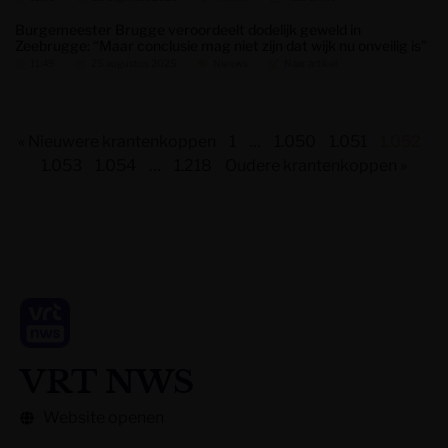
Burgemeester Brugge veroordeelt dodelijk geweld in
Zeebrugge: “Maar conclusie mag niet zijn dat wijk nu onveilig is”
11:49
25 augustus 2025
Nieuws
Naar artikel
« Nieuwere krantenkoppen
1
…
1.050
1.051
1.052
1.053
1.054
…
1.218
Oudere krantenkoppen »
VRT NWS
Website openen