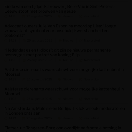
Einde van een tijdperk: brouwerij Belle-Vue in Sint-Pieters-
Leeuw stopt met brouwen van geuze
14:31
25 augustus 2025
Nieuws
Naar artikel
Advocaat ouders Julie Van Espen na moord op Lisa: “Jonge
vrouw staat symbool voor onschuld, kwetsbaarheid en
toekomst”
14:28
25 augustus 2025
Nieuws
Naar artikel
“Hedendaags en tijdloos”: dit zijn de nieuwe permanente
postzegels met portret van koning Filip
14:28
25 augustus 2025
Nieuws
Naar artikel
Aalsterse dierenarts waarschuwt voor mogelijke kattenbeul in
Moorsel
14:23
25 augustus 2025
Nieuws
Naar artikel
Aalsterse dierenarts waarschuwt voor mogelijke kattenbeul in
Moorsel
14:23
25 augustus 2025
Nieuws
Naar artikel
Na Amsterdam, Maleisië en Berlijn: TikTok wil ook moderatoren
in Londen ontslaan
14:13
25 augustus 2025
Nieuws
Naar artikel
Fietser uit Tongeren-Borgloon overlijdt na frontale botsing in