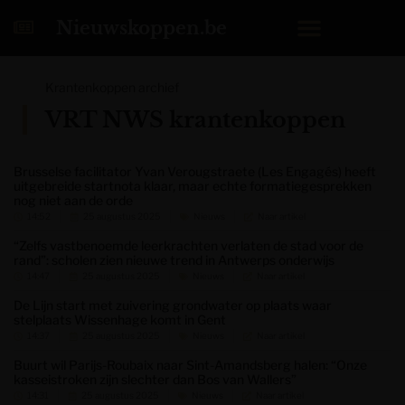
Nieuwskoppen.be
Krantenkoppen archief
VRT NWS krantenkoppen
Brusselse facilitator Yvan Verougstraete (Les Engagés) heeft
uitgebreide startnota klaar, maar echte formatiegesprekken
nog niet aan de orde
14:52
25 augustus 2025
Nieuws
Naar artikel
“Zelfs vastbenoemde leerkrachten verlaten de stad voor de
rand”: scholen zien nieuwe trend in Antwerps onderwijs
14:47
25 augustus 2025
Nieuws
Naar artikel
De Lijn start met zuivering grondwater op plaats waar
stelplaats Wissenhage komt in Gent
14:37
25 augustus 2025
Nieuws
Naar artikel
Buurt wil Parijs-Roubaix naar Sint-Amandsberg halen: “Onze
kasseistroken zijn slechter dan Bos van Wallers”
14:31
25 augustus 2025
Nieuws
Naar artikel