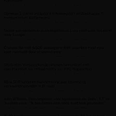
Kortessem
13:27
25 augustus 2025
Nieuws
Naar artikel
Opnieuw 2 trams ontspoord in Nieuwpoort en Zeebrugge, 6
mensen raken lichtgewond
13:27
25 augustus 2025
Nieuws
Naar artikel
Skelet van beroemde australopithecus Lucy reist voor het eerst
naar Europa
13:21
25 augustus 2025
Nieuws
Naar artikel
Cruiseschip met 8.500 passagiers drijft stuurloos rond voor
kust van Italië door stroomstoring
13:18
25 augustus 2025
Nieuws
Naar artikel
Studenten Verpleegkunde oefenen binnenkort met
operatierobot via virtual reality aan PXL-hogeschool
13:15
25 augustus 2025
Nieuws
Naar artikel
Bijna 500 kinderen raakten vorig jaar gewond bij
verkeersongevallen in Brussel
12:48
25 augustus 2025
Nieuws
Naar artikel
John Williams, filmcomponist voor klassiekers als ‘Jaws’, ‘E.T.’ en
‘Jurassic park’: “Ik heb filmmuziek nooit écht leuk gevonden”
12:36
25 augustus 2025
Nieuws
Naar artikel
Al 30 tips binnengekomen over 2 mannen die 56-jarige man