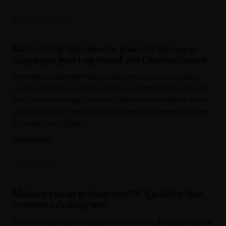
Het Laatste Nieuws
Kitesurfer (63) overleden paar uur na zware
klap tegen jetski op strand van Oostduinkerke
De kitesurfer die woensdagmiddag een zware klap maakte
tegen een jetski op het strand van Oostduinkerke is ‘s avonds
aan zijn verwondingen overleden. Het duurde enige tijd eer de
politie het slachtoffer kon identificeren maar het gaat om een
63-jarige man uit Diest.
LEES MEER »
Het Nieuwsblad
Maduro vanuit gevangenis: “Wij juichen elke
vorm van dialoog toe”
De Venezolaanse president Nicolas Maduro, die in januari door