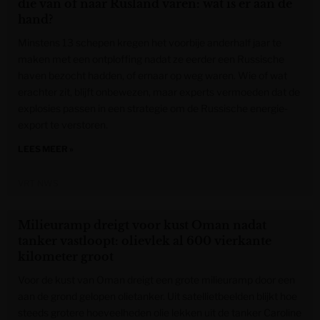
die van of naar Rusland varen: wat is er aan de
hand?
Minstens 13 schepen kregen het voorbije anderhalf jaar te
maken met een ontploffing nadat ze eerder een Russische
haven bezocht hadden, of ernaar op weg waren. Wie of wat
erachter zit, blijft onbewezen, maar experts vermoeden dat de
explosies passen in een strategie om de Russische energie-
export te verstoren.
LEES MEER »
VRT NWS
Milieuramp dreigt voor kust Oman nadat
tanker vastloopt: olievlek al 600 vierkante
kilometer groot
Voor de kust van Oman dreigt een grote milieuramp door een
aan de grond gelopen olietanker. Uit satellietbeelden blijkt hoe
steeds grotere hoeveelheden olie lekken uit de tanker Caroline