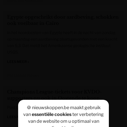
Gazet van Antwerpen
Egypte opgeschrikt door aardbeving, schokken
ook voelbaar in Caïro
In het noordoosten van Egypte heeft in de nacht van zondag
op maandag een aardbeving plaatsgevonden met een kracht
van 5,3. Dat meldt het Amerikaanse geologische instituut
USGS.
LEES MEER »
Het Laatste Nieuws
Champions League-tickets voor KVDO-
supporters nu ook in Oostende te koop
Post Content
🍪 nieuwskoppen.be maakt gebruik
van
essentiële cookies
ter verbetering
LEES MEER »
van de website om u optimaal van