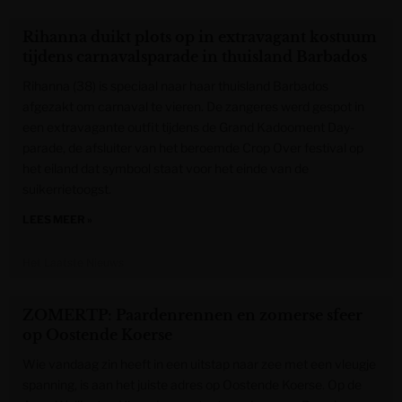
Rihanna duikt plots op in extravagant kostuum
tijdens carnavalsparade in thuisland Barbados
Rihanna (38) is speciaal naar haar thuisland Barbados
afgezakt om carnaval te vieren. De zangeres werd gespot in
een extravagante outfit tijdens de Grand Kadooment Day-
parade, de afsluiter van het beroemde Crop Over festival op
het eiland dat symbool staat voor het einde van de
suikerrietoogst.
LEES MEER »
Het Laatste Nieuws
ZOMERTP: Paardenrennen en zomerse sfeer
op Oostende Koerse
Wie vandaag zin heeft in een uitstap naar zee met een vleugje
spanning, is aan het juiste adres op Oostende Koerse. Op de