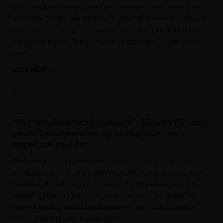
het Amerikaanse leger werd gevangengenomen en naar de
Verenigde Staten werd gebracht, zegt “elke vorm van dialoog
toe te juichen”. Volgende week gaat de politieke dialoog in
Venezuela tussen de regering en de oppositie “fysiek” van
start.
LEES MEER »
Het Nieuwsblad
“Het ontplofte in zijn gezicht”: Melvyn (8) loopt
zware brandwonden op na explosie van
populaire squishy
Wat een onschuldig verjaardagscadeau had moeten zijn,
eindigde voor de 8-jarige Melvyn uit het Franse departement
Pas-de-Calais als een nachtmerrie. Een populaire ‘squishy’
ontplofte plots in zijn gezicht en op zijn borst. De jongen liep
zware tweedegraads brandwonden op en moet binnenkort
een huidtransplantatie ondergaan.