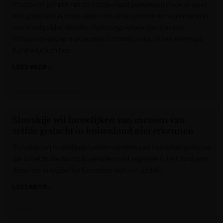
Probleem: je hebt net de lottojackpot gewonnen maar je weet
niet goed wat je moet doen met al dat geld en kent niemand in
een soortgelijke situatie. Oplossing: lid worden van een
Whatsapp-groep met andere lottomiljonairs. In het Verenigd
Koninkrijk kan het.
LEES MEER »
Gazet van Antwerpen
Slovakije wil huwelijken van mensen van
zelfde geslacht in buitenland niet erkennen
Slovakije wil huwelijken tussen mensen van hetzelfde geslacht
die in het buitenland zijn gesloten niet registeren. Het land gaat
daarmee in tegen het Europees Hof van Justitie.
LEES MEER »
VRT NWS