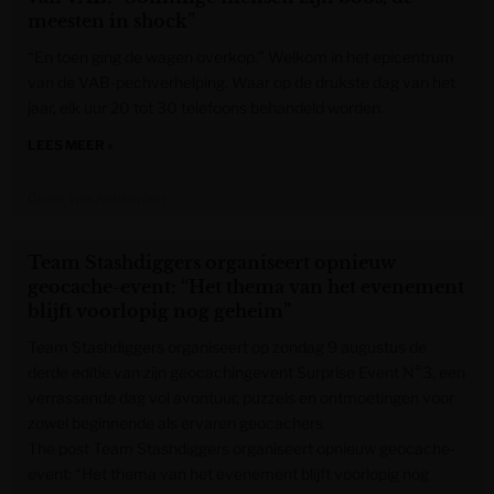
meesten in shock”
“En toen ging de wagen overkop.” Welkom in het epicentrum
van de VAB-pechverhelping. Waar op de drukste dag van het
jaar, elk uur 20 tot 30 telefoons behandeld worden.
LEES MEER »
Gazet van Antwerpen
Team Stashdiggers organiseert opnieuw
geocache-event: “Het thema van het evenement
blijft voorlopig nog geheim”
Team Stashdiggers organiseert op zondag 9 augustus de
derde editie van zijn geocachingevent Surprise Event N°3, een
verrassende dag vol avontuur, puzzels en ontmoetingen voor
zowel beginnende als ervaren geocachers.
The post Team Stashdiggers organiseert opnieuw geocache-
event: “Het thema van het evenement blijft voorlopig nog