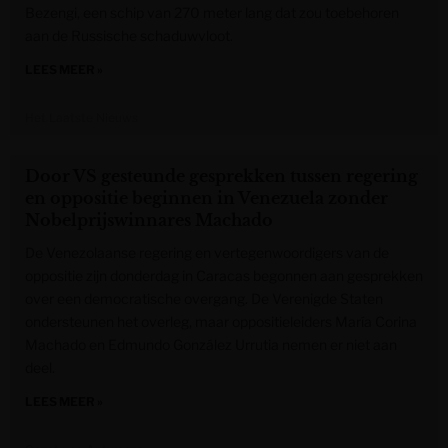
Bezengi, een schip van 270 meter lang dat zou toebehoren
aan de Russische schaduwvloot.
LEES MEER »
Het Laatste Nieuws
Door VS gesteunde gesprekken tussen regering
en oppositie beginnen in Venezuela zonder
Nobelprijswinnares Machado
De Venezolaanse regering en vertegenwoordigers van de
oppositie zijn donderdag in Caracas begonnen aan gesprekken
over een democratische overgang. De Verenigde Staten
ondersteunen het overleg, maar oppositieleiders María Corina
Machado en Edmundo González Urrutia nemen er niet aan
deel.
LEES MEER »