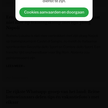
dienst te zijn.
Het Nieuwsblad
Cookies aanvaarden en doorgaan
Een vertrek lijkt dichtbij: Romelu Lukaku gaat
niet mee op trainingskamp met zijn ploeg
Napoli
Romelu Lukaku is niet mee vertrokken met zijn ploeg Napoli
op trainingskamp in Castel di Sangro, zo meldt de Italiaanse
sportkranten Gazzetta dello Sport en Corriere dello Sport. Een
transfer lijkt onafwendbaar voor Big Rom. Atalanta zou
geïnteresseerd zijn.
LEES MEER »
Het Nieuwsblad
De rijkste Whatsapp-groep van het land: Britse
lottowinnaars delen tips én vakantiefoto’s met
elkaar