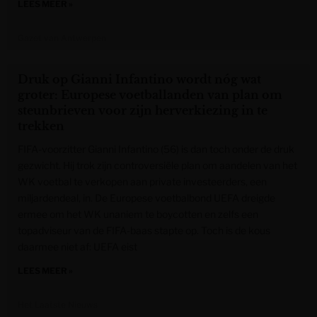
LEES MEER »
Gazet van Antwerpen
Druk op Gianni Infantino wordt nóg wat
groter: Europese voetballanden van plan om
steunbrieven voor zijn herverkiezing in te
trekken
FIFA-voorzitter Gianni Infantino (56) is dan toch onder de druk
gezwicht. Hij trok zijn controversiële plan om aandelen van het
WK voetbal te verkopen aan private investeerders, een
miljardendeal, in. De Europese voetbalbond UEFA dreigde
ermee om het WK unaniem te boycotten en zelfs een
topadviseur van de FIFA-baas stapte op. Toch is de kous
daarmee niet af: UEFA eist
LEES MEER »
Het Laatste Nieuws