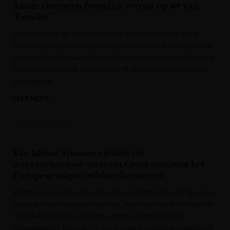
Annie Geeraerts feestelijk verrast op set van
‘Familie’
Groot feest op de set van ‘Familie’: Annie Geeraerts, die al
decennialang gestalte geeft aan de iconische Bomma, blaast
vandaag honderd kaarsjes uit. Die bijzondere mijlpaal lieten de
cast en crew van de populaire VTM-soap niet onopgemerkt
voorbijgaan.
LEES MEER »
Het Laatste Nieuws
Van kleine Spaanse exclave tot
migratiehotspot: waarom Ceuta opnieuw het
Europese migratiedebat domineert
Met tienduizenden migranten die vanuit Marokko de Spaanse
exclave Ceuta binnenstroomden, staat een kleine stad aan de
Noord-Afrikaanse kust plots centraal in het Europese
migratiedebat. Maar wat is Ceuta precies, waarom behoort de