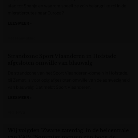
stad tot Spanje en waarom speelt ze zo’n belangrijke rol in de
migratieroutes naar Europa?
LEES MEER »
Het Nieuwsblad
Strandzone Sport Vlaanderen in Hofstade
afgesloten omwille van blauwalg
De strandzone van het Sport Vlaanderen-domein in Hofstade,
bij Zemst, is voorlopig afgesloten omwille van de aanwezigheid
van blauwalg. Dat meldt Sport Vlaanderen.
LEES MEER »
VRT NWS
Wij volgden ‘Zwarte zaterdag’ in de belcentrale
van VAB: “Sommige mensen zijn boos, de