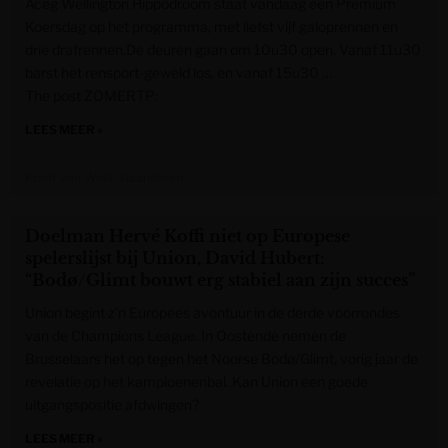
Aceg Wellington Hippodroom staat vandaag een Premium
Koersdag op het programma, met liefst vijf galoprennen en
drie drafrennen.De deuren gaan om 10u30 open. Vanaf 11u30
barst het rensport-geweld los, en vanaf 15u30 …
The post ZOMERTP:
LEES MEER »
Krant van West-Vlaanderen
Doelman Hervé Koffi niet op Europese
spelerslijst bij Union, David Hubert:
“Bodø/Glimt bouwt erg stabiel aan zijn succes”
Union begint z’n Europees avontuur in de derde voorrondes
van de Champions League. In Oostende nemen de
Brusselaars het op tegen het Noorse Bodø/Glimt, vorig jaar de
revelatie op het kampioenenbal. Kan Union een goede
uitgangspositie afdwingen?
LEES MEER »