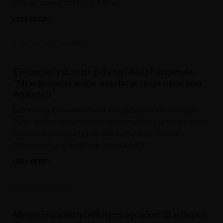
geheim” appeared first on KW.be.
LEES MEER »
Krant van West-Vlaanderen
Tiener op vakantie gebeten door barracuda:
“Mijn grootste angst was dat ik mijn hand zou
verliezen”
De 13-jarige Claire MacDonel was op familievakantie op de
Turks- en Caicoseilanden om haar verjaardag te vieren, maar
tijdens een zwempartij in de zee liep het mis. “Toen ik
bovenkwam, zag ik dat mijn hand bloedde.”
LEES MEER »
Gazet van Antwerpen
Mysterieuze ontploffingen op zeker 13 schepen