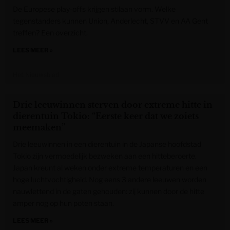
De Europese play-offs krijgen stilaan vorm. Welke
tegenstanders kunnen Union, Anderlecht, STVV en AA Gent
treffen? Een overzicht.
LEES MEER »
Het Nieuwsblad
Drie leeuwinnen sterven door extreme hitte in
dierentuin Tokio: “Eerste keer dat we zoiets
meemaken”
Drie leeuwinnen in een dierentuin in de Japanse hoofdstad
Tokio zijn vermoedelijk bezweken aan een hitteberoerte.
Japan kreunt al weken onder extreme temperaturen en een
hoge luchtvochtigheid. Nog eens 3 andere leeuwen worden
nauwlettend in de gaten gehouden: zij kunnen door de hitte
amper nog op hun poten staan.
LEES MEER »