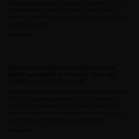
Sadler, de nieuwe assistent van coach Lee Johnson. “Ik heb
het geluk gehad om enkele toptrainers mijn pad te zien
kruisen”, vertelt de voormalige verdediger, die al uitkijkt naar
de Limburgse derby’s.
LEES MEER »
Het Nieuwsblad
Britse prinses Eugenie verwelkomt derde
kindje op vakantie in Portugal: “Meer dan
verliefd op onze kleine meid”
De Britse prinses Eugenie (36) en haar man Jack Brooksbank
(40) zijn trotse ouders geworden van hun derde kindje. Dat
delen het Britse koningshuis en de prinses zelf op sociale
media. Het is een dochtertje geworden. Koning Charles laat
weten “verheugd” te zijn met de gezinsuitbreiding.
LEES MEER »