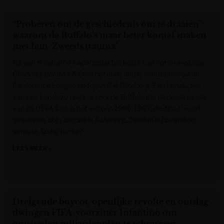
“Proberen om de geschiedenis om te draaien”:
waarom de Buffalo’s maar beter komaf maken
met hun ‘Zweeds trauma’
Na een moeizame kwalificatie ten koste van het Oekraïense
Cherkasy neemt AA Gent het in de derde voorronde van de
Conference League op tegen IFK Göteborg. Een heruitgave
van een kansloze opgave voor de Buffalo’s in de derde ronde
van de UEFA Cup in het seizoen 1986-1987, die finaal werd
gewonnen door datzelfde Göteborg. Zweden is bovendien
sowieso ‘lastig terrein’
LEES MEER »
Het Nieuwsblad
Dreigende boycot, openlijke revolte en ontslag
dwingen FIFA-voorzitter Infantino om
omstreden miljardenplan te schrappen