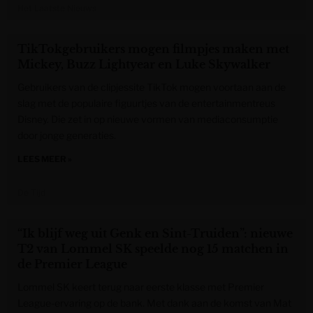
Het Laatste Nieuws
TikTokgebruikers mogen filmpjes maken met
Mickey, Buzz Lightyear en Luke Skywalker
Gebruikers van de clipjessite TikTok mogen voortaan aan de
slag met de populaire figuurtjes van de entertainmentreus
Disney. Die zet in op nieuwe vormen van mediaconsumptie
door jonge generaties.
LEES MEER »
De Tijd
“Ik blijf weg uit Genk en Sint-Truiden”: nieuwe
T2 van Lommel SK speelde nog 15 matchen in
de Premier League
Lommel SK keert terug naar eerste klasse met Premier
League-ervaring op de bank. Met dank aan de komst van Mat