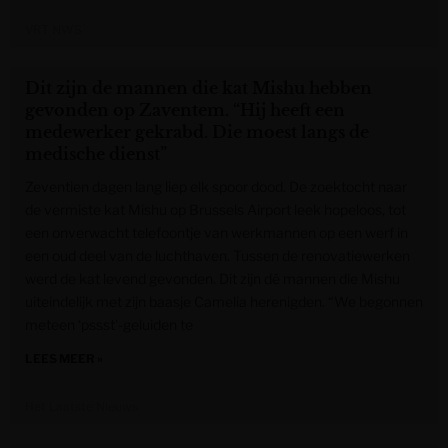
VRT NWS
Dit zijn de mannen die kat Mishu hebben
gevonden op Zaventem. “Hij heeft een
medewerker gekrabd. Die moest langs de
medische dienst”
Zeventien dagen lang liep elk spoor dood. De zoektocht naar
de vermiste kat Mishu op Brussels Airport leek hopeloos, tot
een onverwacht telefoontje van werkmannen op een werf in
een oud deel van de luchthaven. Tussen de renovatiewerken
werd de kat levend gevonden. Dit zijn dé mannen die Mishu
uiteindelijk met zijn baasje Camelia herenigden. “We begonnen
meteen ‘pssst’-geluiden te
LEES MEER »
Het Laatste Nieuws