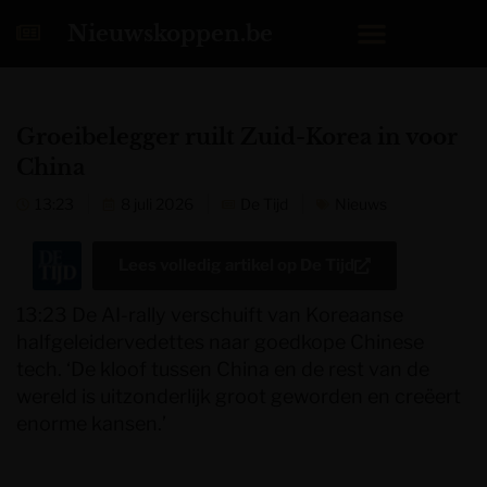
Nieuwskoppen.be
Groeibelegger ruilt Zuid-Korea in voor
China
13:23
8 juli 2026
De Tijd
Nieuws
Lees volledig artikel op
De Tijd
13:23 De AI-rally verschuift van Koreaanse
halfgeleidervedettes naar goedkope Chinese
tech. ‘De kloof tussen China en de rest van de
wereld is uitzonderlijk groot geworden en creëert
enorme kansen.’