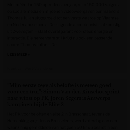
Met méér dan 150 optredens per jaar, ruim 150.000 volgers
op sociale media en miljoenen videoweergaven per maand is
Thomas Julian uitgegroeid tot een vaste waarde op Vlaamse
en Nederlandse podia. De zingende accordeonist – afkomstig
uit Zwevegem – staat overal garant voor sfeer, energie en
interactie. Die herkenbare stijl krijgt nu ook een passende
naam: ‘Thomas Julian – De
LEES MEER »
Krant van West-Vlaanderen
“Mijn eerste zege als belofte is meteen goed
voor een trui”: Simon Van den Kinschot sprint
naar winst op PK, Joren Segers is Antwerps
kampioen bij de Elite 2
Het PK voor beloften en elite 2 in Brasschaat, tevens de
Herdenkingsprijs Jonas Bresseleers, werd zaterdag aan een
waanzinnig gemiddelde van net geen 50 km/u beslist in een