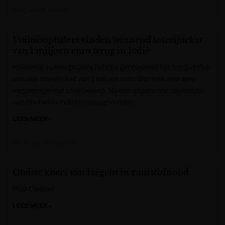
Het Laatste Nieuws
Vuilnisophalers vinden winnend loterijticket
van 1 miljoen euro terug in Italië
Italiaanse vuilnisophalers hebben geholpen bij het terugvinden
van een loterijticket van 1 miljoen euro. Dat was door een
vergissing in het afval beland. Na een uitgebreide zoektocht
werd het winnende lot teruggevonden.
LEES MEER »
Gazet van Antwerpen
Oudste koers van Izegem in zuurstofnood
Post Content
LEES MEER »