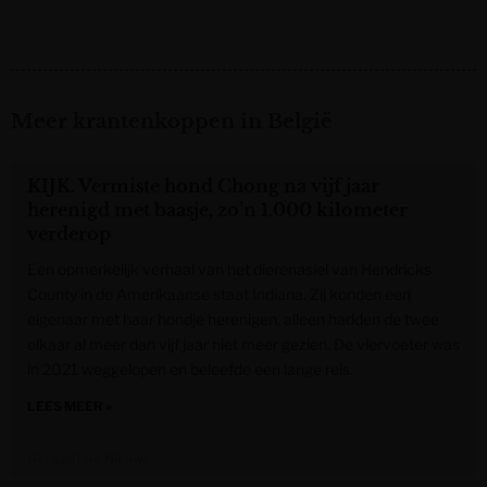
Meer krantenkoppen in België
KIJK. Vermiste hond Chong na vijf jaar
herenigd met baasje, zo’n 1.000 kilometer
verderop
Een opmerkelijk verhaal van het dierenasiel van Hendricks
County in de Amerikaanse staat Indiana. Zij konden een
eigenaar met haar hondje herenigen, alleen hadden de twee
elkaar al meer dan vijf jaar niet meer gezien. De viervoeter was
in 2021 weggelopen en beleefde een lange reis.
LEES MEER »
Het Laatste Nieuws