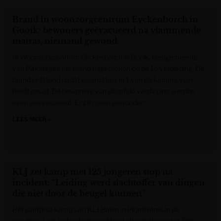
Brand in woonzorgcentrum Eyckenborch in
Gooik: bewoners geëvacueerd na vlammende
matras, niemand gewond
In Woonzorgcentrum Eyckenborch in Gooik, deelgemeente
van Pajottegem, is brand uitgebroken op de 1e verdieping. De
brand ontstond nadat een matras in 1 van de kamers vuur
heeft gevat. De bewoners van dezelfde verdieping werden
even geëvacueerd. Er zijn geen gewonden.
LEES MEER »
VRT NWS
KLJ zet kamp met 125 jongeren stop na
incident: “Leiding werd slachtoffer van dingen
die niet door de beugel kunnen”
Het jaarlijkse kamp van KLJ Balen in Plombières in de
provincie Luik is donderdagochtend abrupt stopgezet. Dat