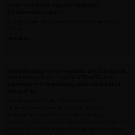
Zeker vier doden bij grote Russische
luchtaanvallen op Kiev
Volg alle ontwikkelingen over de oorlog in Oekraïne in onze
liveblog.
LEES MEER »
Het Laatste Nieuws
‘Pornokoning’ en ex-voorzitter David Sullivan
niet meer welkom in stadion West Ham na
reportage over beschuldigingen van seksueel
wangedrag
Pornokoning David Sullivan (77) wordt door de
stadionorganisatie gevraagd om weg te blijven van
thuiswedstrijden van West Ham United, de Engelse club
waarvan hij mede-eigenaar is. Aanleiding is een reportage van
Panorama en The Times naar beschuldigingen van seksueel