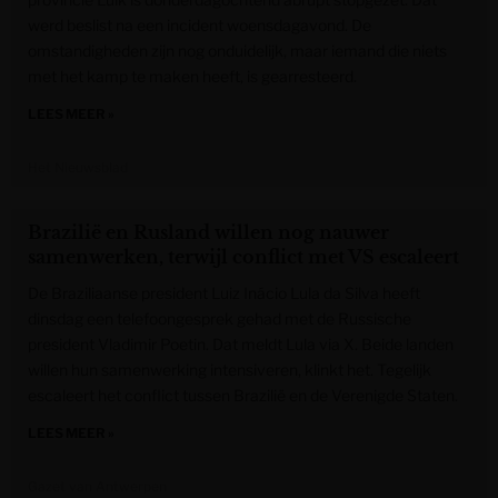
werd beslist na een incident woensdagavond. De
omstandigheden zijn nog onduidelijk, maar iemand die niets
met het kamp te maken heeft, is gearresteerd.
LEES MEER »
Het Nieuwsblad
Brazilië en Rusland willen nog nauwer
samenwerken, terwijl conflict met VS escaleert
De Braziliaanse president Luiz Inácio Lula da Silva heeft
dinsdag een telefoongesprek gehad met de Russische
president Vladimir Poetin. Dat meldt Lula via X. Beide landen
willen hun samenwerking intensiveren, klinkt het. Tegelijk
escaleert het conflict tussen Brazilië en de Verenigde Staten.
LEES MEER »
Gazet van Antwerpen