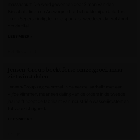
massaspurt. Die werd gewonnen door Simon Van den
Kinschot, die zo de Antwerpse titel behaalde bij de beloften.
Joren Segers eindigde in die spurt als tweede en dat volstond
om de titel
LEES MEER »
Het Nieuwsblad
Jensen-Group boekt forse omzetgroei, maar
ziet winst dalen
Jensen-Group zag de omzet in de eerste jaarhelft met een
vijfde klimmen, maar een daling van de orders in de tweede
jaarhelft noopt de fabrikant van industriële wasserijsystemen
tot voorzichtigheid.
LEES MEER »
De Tijd