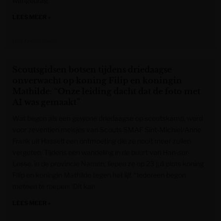
wangedrag.
LEES MEER »
Het Nieuwsblad
Scoutsgidsen botsen tijdens driedaagse
onverwacht op koning Filip en koningin
Mathilde: “Onze leiding dacht dat de foto met
AI was gemaakt”
Wat begon als een gewone driedaagse op scoutskamp, werd
voor zeventien meisjes van Scouts SMAF Sint-Michiel/Anne
Frank uit Hasselt een ontmoeting die ze nooit meer zullen
vergeten. Tijdens een wandeling in de buurt van Han-sur-
Lesse, in de provincie Namen, liepen ze op 23 juli plots koning
Filip en koningin Mathilde tegen het lijf. “Iedereen begon
meteen te roepen: ‘Dit kan
LEES MEER »