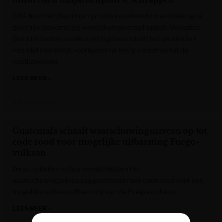
FIFA trekt het plan in om private investeerders een belang te
geven in toekomstige wereldkampioenschappen. Voorzitter
Gianni Infantino maakte vrijdag bekend dat het omstreden
voorstel niet wordt voortgezet na hevig verzet vanuit de
voetbalwereld.
LEES MEER »
Het Nieuwsblad
Guatemala schaalt waarschuwingsniveau op tot
code rood voor mogelijke uitbarsting Fuego-
vulkaan
De autoriteiten in Guatemala hebben het
waarschuwingsniveau opgeschaald naar code rood voor een
mogelijke vulkaanuitbarsting van de Fuego-vulkaan.
LEES MEER »