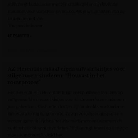
eten zorgt Ludo Leper met zijn draaiorgel en zijn levende
marionet voor wat sfeer en animo. Als je wil genieten van de
barbecue met vier …
The post Iedereen
LEES MEER »
Krant van West-Vlaanderen
AZ Herentals maakt eigen uitvaartkistjes voor
stilgeboren kinderen: “Houvast in het
rouwproces”
Het ziekenhuis in Herentals krijgt veel positieve reacties op
zelfgemaakte uitvaartkistjes voor kinderen die ze sinds een
jaar gebruiken. Die houten kistjes zijn bedoeld voor kinderen
die overlijden bij de geboorte. Ze zijn volledig ecologisch en
worden gebruikt tijdens het afscheidsmoment wanneer de
ouders het ziekenhuis verlaten. "Het brengt troost op een zeer
moeilijk moment", klinkt het.