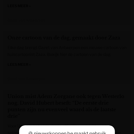
LEES MEER »
Gazet van Antwerpen
Onze cartoon van de dag, gemaakt door Zaza
Elke dag brengt Gazet van Antwerpen een nieuwe cartoon van
huiscartoonist Zaza. Bekijk hier de cartoon van de dag.
LEES MEER »
Gazet van Antwerpen
Union mist Adem Zorgane ook tegen Westerlo
nog, David Hubert beseft: “De eerste drie
punten zijn nu evenveel waard als de laatste
drie”
Voor Union is het al de derde officiële wedstrijd van het
seizoen. In ‘t Kuipje nemen David Hubert en co. het op tegen
🍪 nieuwskoppen.be maakt gebruik