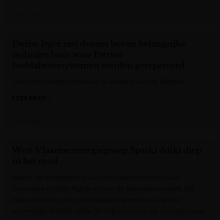
VRT NWS
Duitse leger ziet drones boven belangrijke
militaire basis waar Patriot-
luchtafweersystemen worden gerepareerd
Lees het volledige artikel op de website van De Morgen.
LEES MEER »
De Morgen
West-Vlaamse energiegroep Sparki duikt diep
in het rood
Sparki, de energiegroep van het ondernemersduo Luc
Demeyere en Stijn Rigolle en van de federale overheid, lijdt
zware verliezen. De geconsolideerde reserves van het
voormalige Gridlink zitten 35 miljoen euro in de min nadat een