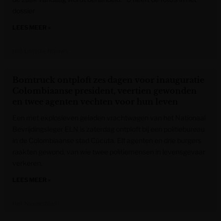
dossier
LEES MEER »
Het Laatste Nieuws
Bomtruck ontploft zes dagen voor inauguratie
Colombiaanse president, veertien gewonden
en twee agenten vechten voor hun leven
Een met explosieven geladen vrachtwagen van het Nationaal
Bevrijdingsleger ELN is zaterdag ontploft bij een politiebureau
in de Colombiaanse stad Cúcuta. Elf agenten en drie burgers
raakten gewond, van wie twee politiemensen in levensgevaar
verkeren.
LEES MEER »
Het Nieuwsblad