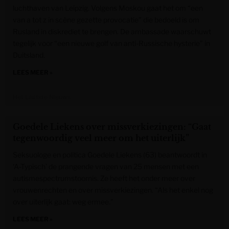
luchthaven van Leipzig. Volgens Moskou gaat het om “een
van a tot z in scène gezette provocatie” die bedoeld is om
Rusland in diskrediet te brengen. De ambassade waarschuwt
tegelijk voor “een nieuwe golf van anti-Russische hysterie” in
Duitsland.
LEES MEER »
Het Laatste Nieuws
Goedele Liekens over missverkiezingen: “Gaat
tegenwoordig veel meer om het uiterlijk”
Seksuologe en politica Goedele Liekens (63) beantwoordt in
‘A-Typisch’ de prangende vragen van 25 mensen met een
autismespectrumstoornis. Ze heeft het onder meer over
vrouwenrechten en over missverkiezingen. “Als het enkel nog
over uiterlijk gaat: weg ermee.”
LEES MEER »