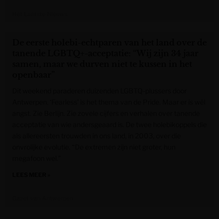
Het Laatste Nieuws
De eerste holebi-echtparen van het land over de
tanende LGBTQ+-acceptatie: “Wij zijn 34 jaar
samen, maar we durven niet te kussen in het
openbaar”
Dit weekend paraderen duizenden LGBTQ-plussers door
Antwerpen. ‘Fearless’ is het thema van de Pride. Maar er is wél
angst. Zie Berlijn. Zie zovele cijfers en verhalen over tanende
acceptatie van wie andersgeaard is. De twee holebikoppels die
als allereersten trouwden in ons land, in 2003, over die
onvrolijke evolutie. “De extremen zijn niet groter, hun
megafoon wel.”
LEES MEER »
Gazet van Antwerpen