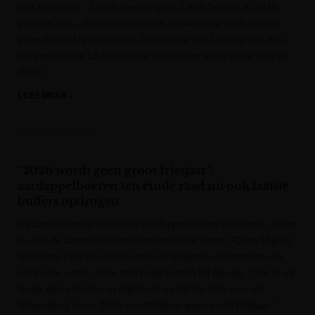
van zo’n actie – 1.006 voetgangers, 1.819 fietsers in 2025,
volgens Vias – blijven achter met littekens die vaak verder
gaan dan het fysieke letsel. Dominique Van Landeghem (61),
aangereden op 13 juni en nog steeds is er geen spoor naar de
dader,
LEES MEER »
Het Laatste Nieuws
“2026 wordt geen groot frietjaar”:
aardappelboeren ten einde raad nu ook laatste
buffers opdrogen
De aanhoudende hitte doet aardappelboeren wanhopen, zeker
nu ook de laatste buffers opdrogen. Dirk Sioen (70) en Miguel
Gheysens (49) zien hoe boeren de taalgrens oversteken, op
zoek naar water, maar met hoge kosten tot gevolg. “Ook ik wil
lange, dikke frieten op mijn bord: ze zijn de trots van ons
Belgenland, maar 2026 wordt helaas geen groot frietjaar.”