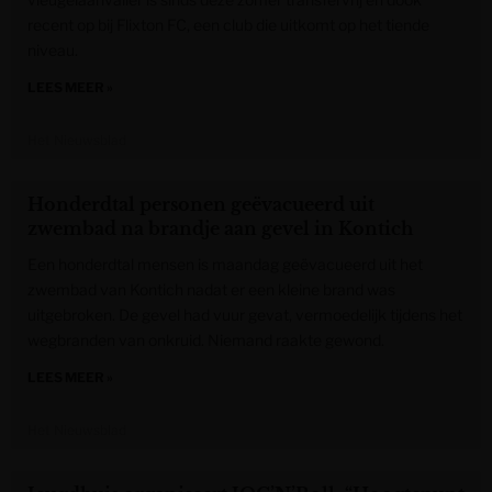
recent op bij Flixton FC, een club die uitkomt op het tiende
niveau.
LEES MEER »
Het Nieuwsblad
Honderdtal personen geëvacueerd uit
zwembad na brandje aan gevel in Kontich
Een honderdtal mensen is maandag geëvacueerd uit het
zwembad van Kontich nadat er een kleine brand was
uitgebroken. De gevel had vuur gevat, vermoedelijk tijdens het
wegbranden van onkruid. Niemand raakte gewond.
LEES MEER »
Het Nieuwsblad