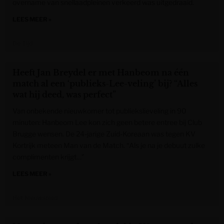
overname van snellaadpleinen verkeerd was uitgedraaid.
LEES MEER »
De Tijd
Heeft Jan Breydel er met Hanbeom na één
match al een ‘publieks-Lee-veling’ bij? “Alles
wat hij deed, was perfect”
Van onbekende nieuwkomer tot publiekslieveling in 90
minuten: Hanbeom Lee kon zich geen betere entree bij Club
Brugge wensen. De 24-jarige Zuid-Koreaan was tegen KV
Kortrijk meteen Man van de Match. “Als je na je debuut zulke
complimenten krijgt…”
LEES MEER »
Het Nieuwsblad