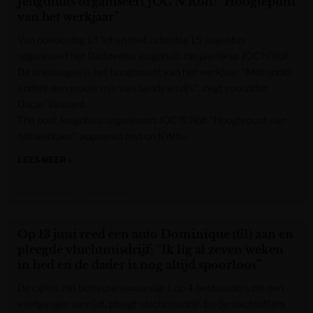
Jeugdhuis organiseert JOC’N’Roll: “Hoogtepunt
van het werkjaar”
Van donderdag 13 tot en met zaterdag 15 augustus
organiseert het Dadizeelse jeugdhuis zijn jaarlijkse JOC’N’Roll.
De driedaagse is het hoogtepunt van het werkjaar. “Met onder
andere een mooie mix van bands en dj’s”, zegt voorzitter
Oscar Vaubant.
The post Jeugdhuis organiseert JOC’N’Roll: “Hoogtepunt van
het werkjaar” appeared first on KW.be.
LEES MEER »
Krant van West-Vlaanderen
Op 13 juni reed een auto Dominique (61) aan en
pleegde vluchtmisdrijf: “Ik lig al zeven weken
in bed en de dader is nog altijd spoorloos”
De cijfers zijn betreurenswaardig: 1 op 4 bestuurders die een
voetganger aanrijdt, pleegt vluchtmisdrijf. En de slachtoffers