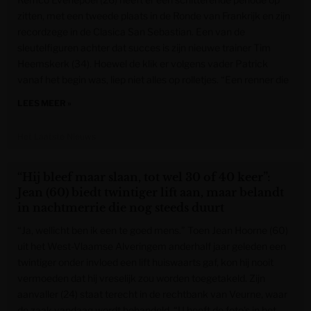
zitten, met een tweede plaats in de Ronde van Frankrijk en zijn
recordzege in de Clasica San Sebastian. Een van de
sleutelfiguren achter dat succes is zijn nieuwe trainer Tim
Heemskerk (34). Hoewel de klik er volgens vader Patrick
vanaf het begin was, liep niet alles op rolletjes. “Een renner die
LEES MEER »
Het Laatste Nieuws
“Hij bleef maar slaan, tot wel 30 of 40 keer”:
Jean (60) biedt twintiger lift aan, maar belandt
in nachtmerrie die nog steeds duurt
“Ja, wellicht ben ik een te goed mens.” Toen Jean Hoorne (60)
uit het West-Vlaamse Alveringem anderhalf jaar geleden een
twintiger onder invloed een lift huiswaarts gaf, kon hij nooit
vermoeden dat hij vreselijk zou worden toegetakeld. Zijn
aanvaller (24) staat terecht in de rechtbank van Veurne, waar
de zaak vandaag wordt behandeld. “U heeft de foto’s in het