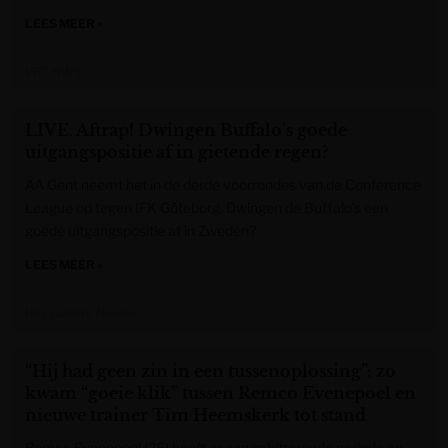
LEES MEER »
VRT NWS
LIVE. Aftrap! Dwingen Buffalo’s goede
uitgangspositie af in gietende regen?
AA Gent neemt het in de derde voorrondes van de Conference
League op tegen IFK Göteborg. Dwingen de Buffalo’s een
goede uitgangspositie af in Zweden?
LEES MEER »
Het Laatste Nieuws
“Hij had geen zin in een tussenoplossing”: zo
kwam “goeie klik” tussen Remco Evenepoel en
nieuwe trainer Tim Heemskerk tot stand
Remco Evenepoel (26) heeft er een schitterende periode op