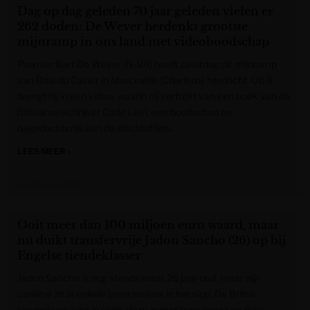
Dag op dag geleden 70 jaar geleden vielen er
262 doden: De Wever herdenkt grootste
mijnramp in ons land met videoboodschap
Premier Bart De Wever (N-VA) heeft zaterdag de mijnramp
van Bois du Cazier in Marcinelle (Charleroi) herdacht. Op X
brengt hij in een video, waarin hij vertrekt van een boek van de
Italiaanse schrijver Carlo Levi, een boodschap ter
nagedachtenis aan de slachtoffers.
LEES MEER »
Het Nieuwsblad
Ooit meer dan 100 miljoen euro waard, maar
nu duikt transfervrije Jadon Sancho (26) op bij
Engelse tiendeklasser
Jadon Sancho is nog steeds maar 26 jaar oud, maar zijn
carrière zit al enkele jaren serieus in het slop. De Britse
vleugelaanvaller is sinds deze zomer transfervrij en dook