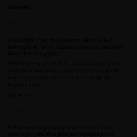
LEES MEER »
De Tijd
COLUMN. Patrick Lefevere: “Ik vind het
niveau in de Tour de France Femmes minder
hoog dan vorig jaar”
Patrick Lefevere geeft in zijn column in Nieuwsblad iedere
week zijn scherpe kijk op de koers. Deze week: de Tour de
France Femmes en de prestaties van “zijn kindje” AG
Insurance-Soudal.
LEES MEER »
Het Nieuwsblad
Extreme droogte zorgt voor scheuren in
woningen, wat kan je doen? ‘Kostprijs om