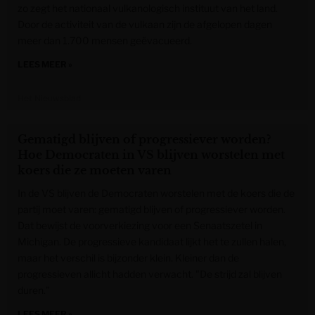
zo zegt het nationaal vulkanologisch instituut van het land.
Door de activiteit van de vulkaan zijn de afgelopen dagen
meer dan 1.700 mensen geëvacueerd.
LEES MEER »
Het Nieuwsblad
Gematigd blijven of progressiever worden?
Hoe Democraten in VS blijven worstelen met
koers die ze moeten varen
In de VS blijven de Democraten worstelen met de koers die de
partij moet varen: gematigd blijven of progressiever worden.
Dat bewijst de voorverkiezing voor een Senaatszetel in
Michigan. De progressieve kandidaat lijkt het te zullen halen,
maar het verschil is bijzonder klein. Kleiner dan de
progressieven allicht hadden verwacht. "De strijd zal blijven
duren."
LEES MEER »