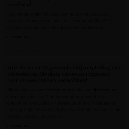
hoofdstad
Voor het geval dat Tokio door een ramp onbruikbaar zou
worden, is Japan op zoek naar een “reservehoofdstad”. De
grootste kanshebber leidt echter ook tot controverse.
LEES MEER »
Gazet van Antwerpen
Drie doden en 21 gewonden bij ontploffing aan
restaurant in Moskou: vrouw zou explosief
naar binnen hebben gesmokkeld
Bij een explosie aan een restaurant in Moskou zijn minstens
drie doden gevallen. 21 anderen raakten gewond. De
ontploffing vond plaats bij het restaurant Balzi Rossi, aan de
rand van het centrum van de Russische hoofdstad, omstreeks
20.10 uur (19.10 uur onze tijd).
LEES MEER »