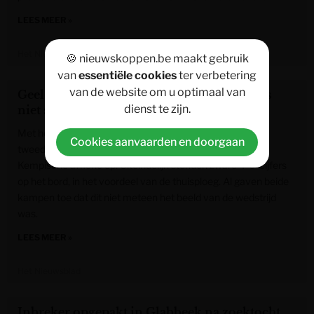
LEES MEER »
Het Nieuwsblad
🍪 nieuwskoppen.be maakt gebruik
van
essentiële cookies
ter verbetering
van de website om u optimaal van
Geel knikkert Lille uit Croky Cup: “Het was
dienst te zijn.
niet sprankelend, wel efficiënt”
Met het duel tussen ASV Geel en Lille United leverde de
Cookies aanvaarden en doorgaan
tweede ronde in de Croky Cup al meteen een mooie
Kempische affiche op. Uiteindelijk stonden zware 4-0-cijfers
op het bord, in het voordeel van de thuisploeg. Al gaven beide
kampen toe dat dit niet meteen het beeld van de wedstrijd
was.
LEES MEER »
Het Nieuwsblad
Inbreker opgepakt in Glabbeek na zoektocht