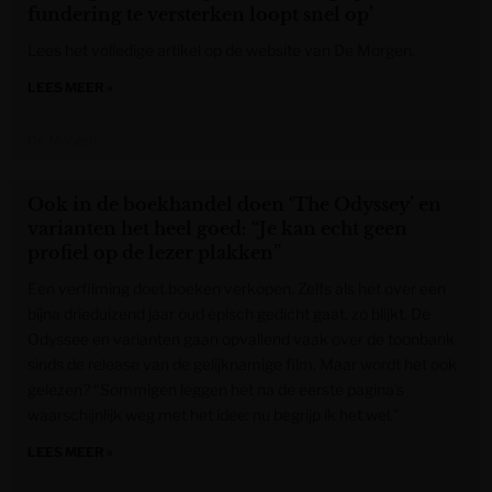
fundering te versterken loopt snel op’
Lees het volledige artikel op de website van De Morgen.
LEES MEER »
De Morgen
Ook in de boekhandel doen ‘The Odyssey’ en
varianten het heel goed: “Je kan echt geen
profiel op de lezer plakken”
Een verfilming doet boeken verkopen. Zelfs als het over een
bijna drieduizend jaar oud episch gedicht gaat, zo blijkt. De
Odyssee en varianten gaan opvallend vaak over de toonbank
sinds de release van de gelijknamige film. Maar wordt het ook
gelezen? “Sommigen leggen het na de eerste pagina’s
waarschijnlijk weg met het idee: nu begrijp ik het wel.”
LEES MEER »