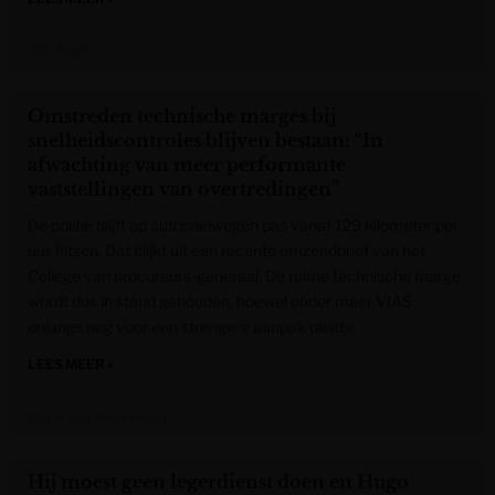
VRT NWS
Omstreden technische marges bij
snelheidscontroles blijven bestaan: “In
afwachting van meer performante
vaststellingen van overtredingen”
De politie blijft op autosnelwegen pas vanaf 129 kilometer per
uur flitsen. Dat blijkt uit een recente omzendbrief van het
College van procureurs-generaal. De ruime technische marge
wordt dus in stand gehouden, hoewel onder meer VIAS
onlangs nog voor een strengere aanpak pleitte.
LEES MEER »
Gazet van Antwerpen
Hij moest geen legerdienst doen en Hugo