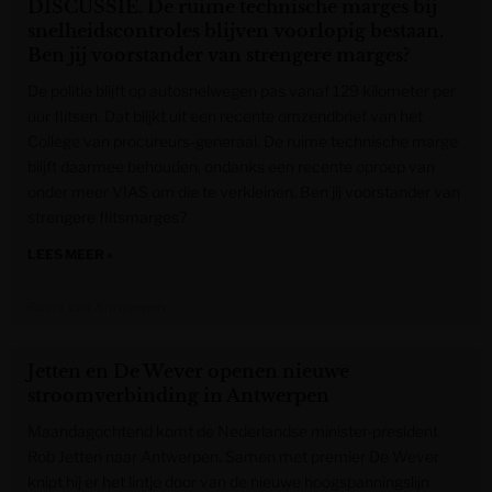
DISCUSSIE. De ruime technische marges bij
snelheidscontroles blijven voorlopig bestaan.
Ben jij voorstander van strengere marges?
De politie blijft op autosnelwegen pas vanaf 129 kilometer per
uur flitsen. Dat blijkt uit een recente omzendbrief van het
College van procureurs-generaal. De ruime technische marge
blijft daarmee behouden, ondanks een recente oproep van
onder meer VIAS om die te verkleinen. Ben jij voorstander van
strengere flitsmarges?
LEES MEER »
Gazet van Antwerpen
Jetten en De Wever openen nieuwe
stroomverbinding in Antwerpen
Maandagochtend komt de Nederlandse minister-president
Rob Jetten naar Antwerpen. Samen met premier De Wever
knipt hij er het lintje door van de nieuwe hoogspanningslijn