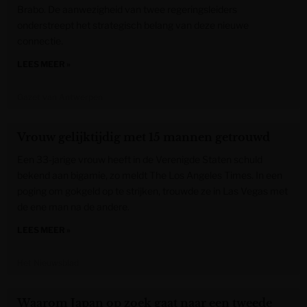
Brabo. De aanwezigheid van twee regeringsleiders
onderstreept het strategisch belang van deze nieuwe
connectie.
LEES MEER »
Gazet van Antwerpen
Vrouw gelijktijdig met 15 mannen getrouwd
Een 33-jarige vrouw heeft in de Verenigde Staten schuld
bekend aan bigamie, zo meldt The Los Angeles Times. In een
poging om gokgeld op te strijken, trouwde ze in Las Vegas met
de ene man na de andere.
LEES MEER »
Het Nieuwsblad
Waarom Japan op zoek gaat naar een tweede