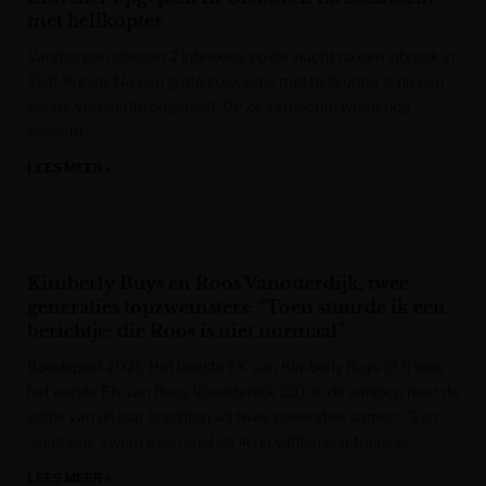
met helikopter
Vanmorgen sloegen 2 inbrekers op de vlucht na een inbraak in
Tielt-Winge. Na een grote zoekactie met helikopter is nu een
eerste verdachte opgepakt. De 2e verdachte wordt nog
gezocht.
LEES MEER »
VRT NWS
Kimberly Buys en Roos Vanotterdijk, twee
generaties topzwemsters: “Toen stuurde ik een
berichtje: die Roos is niet normaal”
Boedapest 2021. Het laatste EK van Kimberly Buys (37) was
het eerste EK van Roos Vanotterdijk (21). In de aanloop naar de
editie van dit jaar brachten wij twee generaties samen. “Een
‘snotneus’ zwom even snel als ik na vijftien jaar training.”
LEES MEER »