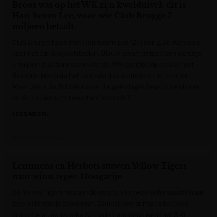
Broos was op het WK zijn kwelduivel: dit is
Han-beom Lee, voor wie Club Brugge 7
miljoen betaalt
Club Brugge haalt met Han-beom Lee (24) een Zuid-Koreaan
naar het Jan Breydelstadion. Blauw-zwart betaalt een slordige
7 miljoen plus bonussen voor de WK-ganger, die straks met
Brandon Mechele het centrale duo achterin moet vormen.
Maar wie is de Zuid-Koreaan die geen legerdienst moest doen
en zich al eens tot bekerheld kroonde?
LEES MEER »
Het Laatste Nieuws
Lemmens en Herbots stuwen Yellow Tigers
naar winst tegen Hongarije
De Yellow Tigers hebben de eerste van twee oefenwedstrijden
tegen Hongarije gewonnen. Dankzij een prima collectieve
prestatie en een sterke Nathalie Lemmens werd het 3-0.