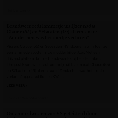
Het Nieuwsblad
Brandweer redt lammetje uit IJzer nadat
Claude (55) en Sébastien (49) alarm slaan:
“Zonder hen was het diertje verloren”
Vissers Claude (55) en Sébastien (49) sloegen alarm toen ze
een lammetje spotten in de modder bij de IJzer. Met een
drijvend platform kon de brandweer tot bij het dier raken.
The post Brandweer redt lammetje uit IJzer nadat Claude (55)
en Sébastien (49) alarm slaan: “Zonder hen was het diertje
verloren” appeared first on KW.be.
LEES MEER »
Krant van West-Vlaanderen
Ook noordwesten van VS geteisterd door