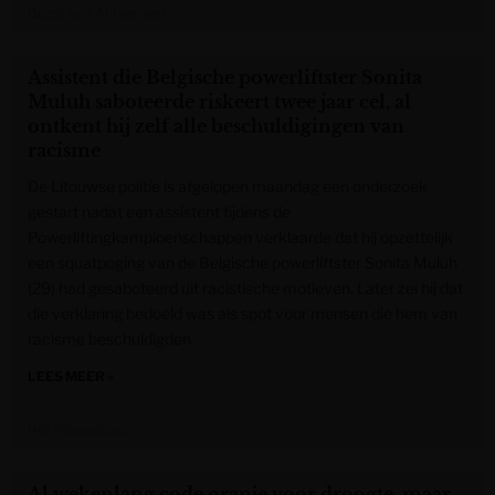
Gazet van Antwerpen
Assistent die Belgische powerliftster Sonita
Muluh saboteerde riskeert twee jaar cel, al
ontkent hij zelf alle beschuldigingen van
racisme
De Litouwse politie is afgelopen maandag een onderzoek
gestart nadat een assistent tijdens de
Powerliftingkampioenschappen verklaarde dat hij opzettelijk
een squatpoging van de Belgische powerliftster Sonita Muluh
(29) had gesaboteerd uit racistische motieven. Later zei hij dat
die verklaring bedoeld was als spot voor mensen die hem van
racisme beschuldigden.
LEES MEER »
Het Nieuwsblad
Al wekenlang code oranje voor droogte, maar