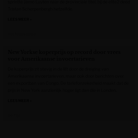
sprintte Jarno Luyten naar de provinciale titel, bij de elite2 deed
Tristan Scherpenbergh hetzelfde.
LEES MEER »
Het Nieuwsblad
New Yorkse koperprijs op record door vrees
voor Amerikaanse invoertarieven
De koperprijs zit stevig in de lift door de dreiging van
Amerikaanse invoertarieven, maar ook door berichten over
een exportban van Congo. De tariefonzekerheid maakt dat de
prijs in New York aanzienlijk hoger ligt dan die in Londen.
LEES MEER »
De Tijd