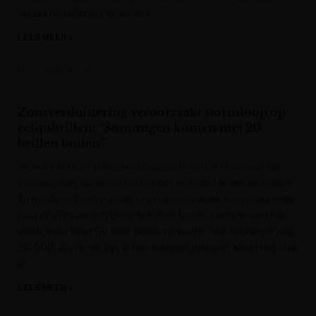
helaas niet alleen: vier andere
LEES MEER »
Het Laatste Nieuws
Zonsverduistering veroorzaakt stormloop op
eclipsbrillen: “Sommigen komen met 20
brillen buiten”
In de winkel van volkssterrenwacht Urania in Hove was het
vandaag lang aanschuiven om een eclipsbril te bemachtigen.
Zo’n eclipsbril heb je nodig om volgende week woensdag veilig
naar de zonsverduistering te kijken. Urania heeft de voorbije
week maar liefst 50.000 brillen verkocht. "We hebben er nog
30.000. Als die op zijn, is het definitief gedaan", klinkt het. Ook
in
LEES MEER »