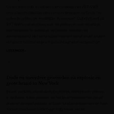
Op sociale media wordt een cameraploeg van VRT NWS
ervan beschuldigd beelden van minderjarigen op Ceuta "in
scène te zetten om medelijden te wekken". Dat klopt niet: de
VRT NWS-cameraploeg was ter plekke om een reportage
over jongeren te maken en de beelden werden niet
gemanipuleerd. Het korte videofragment wordt onder andere
via uiterst rechtse en pro-Russische kanalen verspreid om
LEES MEER »
VRT NWS
Dode en meerdere gewonden na explosie en
grote brand in New York
Bij een explosie en een daaropvolgende brand in een gebouw
in de Bronx is één persoon om het leven gekomen en zijn elf
anderen gewond geraakt, zo laten functionarissen van de New
Yorkse brandweer (FDNY) aan CBS News weten.