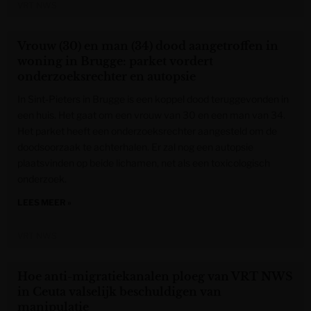
VRT NWS
Vrouw (30) en man (34) dood aangetroffen in
woning in Brugge: parket vordert
onderzoeksrechter en autopsie
In Sint-Pieters in Brugge is een koppel dood teruggevonden in
een huis. Het gaat om een vrouw van 30 en een man van 34.
Het parket heeft een onderzoeksrechter aangesteld om de
doodsoorzaak te achterhalen. Er zal nog een autopsie
plaatsvinden op beide lichamen, net als een toxicologisch
onderzoek.
LEES MEER »
VRT NWS
Hoe anti-migratiekanalen ploeg van VRT NWS
in Ceuta valselijk beschuldigen van
manipulatie