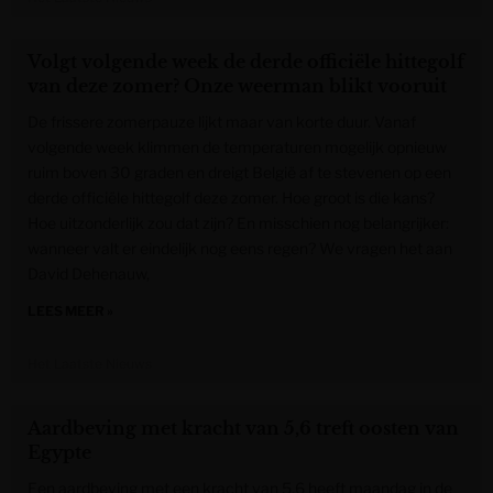
Volgt volgende week de derde officiële hittegolf
van deze zomer? Onze weerman blikt vooruit
De frissere zomerpauze lijkt maar van korte duur. Vanaf
volgende week klimmen de temperaturen mogelijk opnieuw
ruim boven 30 graden en dreigt België af te stevenen op een
derde officiële hittegolf deze zomer. Hoe groot is die kans?
Hoe uitzonderlijk zou dat zijn? En misschien nog belangrijker:
wanneer valt er eindelijk nog eens regen? We vragen het aan
David Dehenauw,
LEES MEER »
Het Laatste Nieuws
Aardbeving met kracht van 5,6 treft oosten van
Egypte
Een aardbeving met een kracht van 5,6 heeft maandag in de