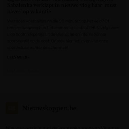
Sabalenka verklapt in nieuwe vlog haar ‘must
haves’ op vakantie
Wat doen voetballers na die 90 minuten op het veld? Of
renners wanneer hun fietscomputer uitstaat? HLN volgt voor
u dé hoofdrolspelers uit de Belgische en internationale
sportwereld op de voet. Ontdek hier het leven van onze
sporthelden achter de schermen!
LEES MEER »
Het Laatste Nieuws
Nieuwskoppen.be
Nieuwsoverzicht met de krantenkoppen van Vlaamse