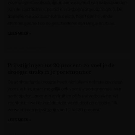
voormalige steenkoolmijn, in aanwezigheid van nabestaanden
van de slachtoffers, politici en vakbondsafgevaardigden. De
tragedie, die 262 slachtoffers eiste, heeft een blijvende
stempel gedrukt op de geschiedenis van België en Italië.
LEES MEER »
Gazet van Antwerpen
Prijsstijgingen tot 20 procent: zo voel je de
droogte straks in je portemonnee
De aanhoudende droogte heeft niet alleen nefaste gevolgen
voor uw tuin, maar mogelijk ook voor uw portemonnee. Van
aardappelen, groenten en fruit en zélfs uw verbouwing: wij
zochten uit wat er zoal duurder wordt door de droogte. “Ik
verwacht een prijsstijging van 10 tot 20 procent.”
LEES MEER »
Het Laatste Nieuws