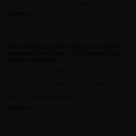
Dat meldt het parket van Oost-Vlaanderen.
LEES MEER »
Gazet van Antwerpen
“Het wordt een cruciale week”: lot van Gentse
organisatie Free-Time en haar kampen ligt in
handen van curator
Er komt stilaan meer duidelijkheid over een deel van de
kampen van de failliete organisator Free-Time. De meeste
kampen met overnachtingen gaan door of worden
terugbetaald, terwijl de dagkampen georganiseerd door Free-
Time zelf voorlopig geblokkeerd zijn.
LEES MEER »
Het Nieuwsblad