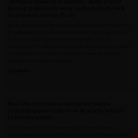
“Ik begon bloed op te hoesten”: Rode Duivel
Jeremy Doku komt terug op dramatische WK
en geboorte zoontje Praise
Na de teaser van eerder deze week heeft Jeremy Doku (24) nu
z’n volledige YouTube-documentaire over het WK gelost. De
Rode Duivel doet voor het eerst het verhaal over van
blessureleed, z’n ziekenhuisopname en de vlucht naar Londen
om de geboorte van zoon Praise bij te wonen. “Ik heb niet
gelogen om een match te missen.”
LEES MEER »
Het Laatste Nieuws
Man (74) overleden nadat hij met wagen
verlichtingspaal raakt en in de gracht belandt
in Dendermonde
Een 74-jarige man is zaterdagmiddag overleden bij een
verkeersongeval op de N41 tussen Lebbeke en Dendermonde.