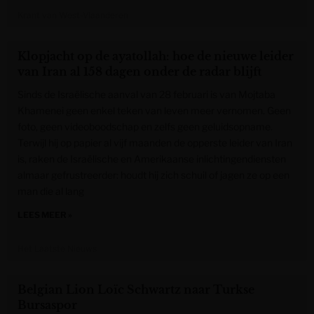
Krant van West-Vlaanderen
Klopjacht op de ayatollah: hoe de nieuwe leider
van Iran al 158 dagen onder de radar blijft
Sinds de Israëlische aanval van 28 februari is van Mojtaba
Khamenei geen enkel teken van leven meer vernomen. Geen
foto, geen videoboodschap en zelfs geen geluidsopname.
Terwijl hij op papier al vijf maanden de opperste leider van Iran
is, raken de Israëlische en Amerikaanse inlichtingendiensten
almaar gefrustreerder: houdt hij zich schuil of jagen ze op een
man die al lang
LEES MEER »
Het Laatste Nieuws
Belgian Lion Loïc Schwartz naar Turkse
Bursaspor