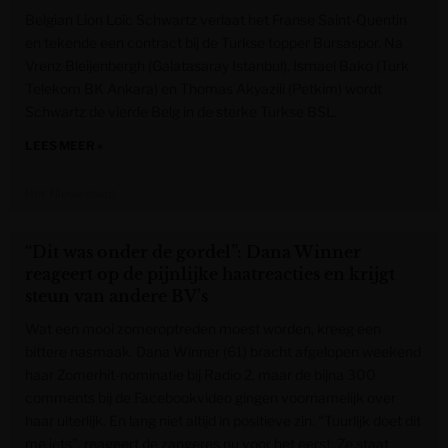
Belgian Lion Loïc Schwartz verlaat het Franse Saint-Quentin
en tekende een contract bij de Turkse topper Bursaspor. Na
Vrenz Bleijenbergh (Galatasaray Istanbul), Ismael Bako (Turk
Telekom BK Ankara) en Thomas Akyazili (Petkim) wordt
Schwartz de vierde Belg in de sterke Turkse BSL.
LEES MEER »
Het Nieuwsblad
“Dit was onder de gordel”: Dana Winner
reageert op de pijnlijke haatreacties en krijgt
steun van andere BV’s
Wat een mooi zomeroptreden moest worden, kreeg een
bittere nasmaak. Dana Winner (61) bracht afgelopen weekend
haar Zomerhit-nominatie bij Radio 2, maar de bijna 300
comments bij de Facebookvideo gingen voornamelijk over
haar uiterlijk. En lang niet altijd in positieve zin. “Tuurlijk doet dit
me iets”, reageert de zangeres nu voor het eerst. Ze staat