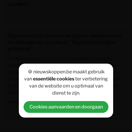
LEES MEER »
Het Laatste Nieuws
Thaise premier belooft strengere wapenwetten
na schietpartij op school: “Had nooit mogen
gebeuren”
De Thaise premier Anutin Charnvirakul belooft strengere
wapenwetten, na de schietpartij op een school ten noorden
🍪 nieuwskoppen.be maakt gebruik
van Bangkok. Een veertienjarige schoot eerst zijn twee
van
essentiële cookies
ter verbetering
grootouders dood, doodde daarna vijf mensen op zijn school
en pleegde vervolgens zelfmoord. Meer dan dertig mensen
van de website om u optimaal van
raakten gewond.
dienst te zijn.
LEES MEER »
Cookies aanvaarden en doorgaan
Het Laatste Nieuws