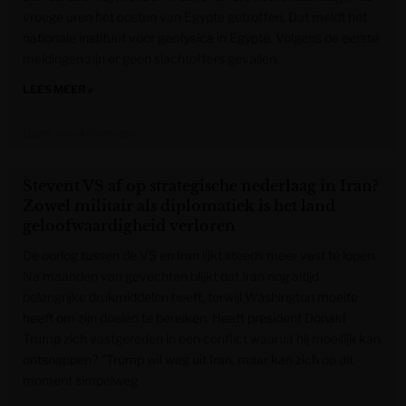
vroege uren het oosten van Egypte getroffen. Dat meldt het
nationale instituut voor geofysica in Egypte. Volgens de eerste
meldingen zijn er geen slachtoffers gevallen.
LEES MEER »
Gazet van Antwerpen
Stevent VS af op strategische nederlaag in Iran?
Zowel militair als diplomatiek is het land
geloofwaardigheid verloren
De oorlog tussen de VS en Iran lijkt steeds meer vast te lopen.
Na maanden van gevechten blijkt dat Iran nog altijd
belangrijke drukmiddelen heeft, terwijl Washington moeite
heeft om zijn doelen te bereiken. Heeft president Donald
Trump zich vastgereden in een conflict waaruit hij moeilijk kan
ontsnappen? "Trump wil weg uit Iran, maar kan zich op dit
moment simpelweg