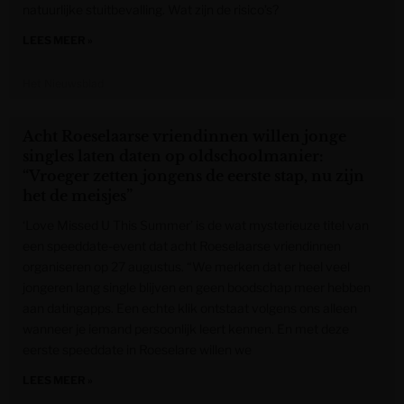
natuurlijke stuitbevalling. Wat zijn de risico’s?
LEES MEER »
Het Nieuwsblad
Acht Roeselaarse vriendinnen willen jonge
singles laten daten op oldschoolmanier:
“Vroeger zetten jongens de eerste stap, nu zijn
het de meisjes”
‘Love Missed U This Summer’ is de wat mysterieuze titel van
een speeddate-event dat acht Roeselaarse vriendinnen
organiseren op 27 augustus. “We merken dat er heel veel
jongeren lang single blijven en geen boodschap meer hebben
aan datingapps. Een echte klik ontstaat volgens ons alleen
wanneer je iemand persoonlijk leert kennen. En met deze
eerste speeddate in Roeselare willen we
LEES MEER »