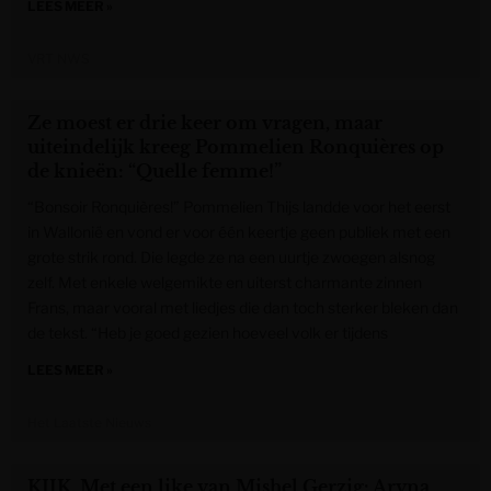
LEES MEER »
VRT NWS
Ze moest er drie keer om vragen, maar
uiteindelijk kreeg Pommelien Ronquières op
de knieën: “Quelle femme!”
“Bonsoir Ronquières!” Pommelien Thijs landde voor het eerst
in Wallonië en vond er voor één keertje geen publiek met een
grote strik rond. Die legde ze na een uurtje zwoegen alsnog
zelf. Met enkele welgemikte en uiterst charmante zinnen
Frans, maar vooral met liedjes die dan toch sterker bleken dan
de tekst. “Heb je goed gezien hoeveel volk er tijdens
LEES MEER »
Het Laatste Nieuws
KIJK. Met een like van Mishel Gerzig: Aryna