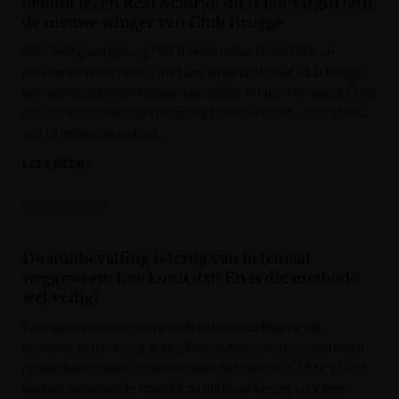
debuut tegen Real Madrid: dit is Jan Virgili (20),
de nieuwe winger van Club Brugge
Van “niet goed genoeg” tot trainen onder Hansi Flick en
debuteren in Bernabéu: met Jan Virgili (20) haalt Club Brugge
een attractie én een nieuwe blikopener in huis. Een portret van
een flankaanvaller die niet graag herkend wordt, maar straks
wel 12 miljoen euro kost.
LEES MEER »
Het Nieuwsblad
De stuitbevalling is terug van helemaal
weggeweest: hoe komt dat? En is die methode
wel veilig?
Zwangere vrouwen van wie de baby in stuitligging ligt,
moesten zich tot voor kort vrijwel automatisch voorbereiden
op een keizersnede. In onder meer het Gentse AZ Sint-Lucas
kunnen aanstaande mama’s nu opnieuw kiezen voor een