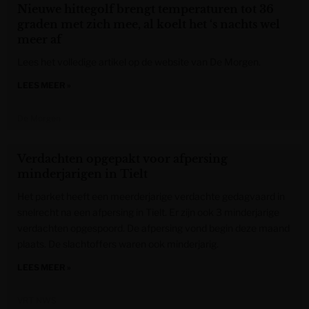
Nieuwe hittegolf brengt temperaturen tot 36
graden met zich mee, al koelt het ‘s nachts wel
meer af
Lees het volledige artikel op de website van De Morgen.
LEES MEER »
De Morgen
Verdachten opgepakt voor afpersing
minderjarigen in Tielt
Het parket heeft een meerderjarige verdachte gedagvaard in
snelrecht na een afpersing in Tielt. Er zijn ook 3 minderjarige
verdachten opgespoord. De afpersing vond begin deze maand
plaats. De slachtoffers waren ook minderjarig.
LEES MEER »
VRT NWS