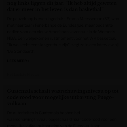
nog links liggen dit jaar: “Ik heb altijd geweten
dat er meer in het leven is dan basketbal”
De pauzeknop is even ingedrukt. Emma Meesseman (33) won
met haar team Fenerbahçe de Euroleague, maar bedankte
nadien voor een nieuw Amerikaans avontuur in de Women’s
NBA. Een welgekomen rustmoment voor het WK basketbal.
“Ik wou echt eens langer thuis zijn”, zegt ze in een interview bij
‘De Standaard’.
LEES MEER »
Het Laatste Nieuws
Guatemala schaalt waarschuwingsniveau op tot
code rood voor mogelijke uitbarsting Fuego-
vulkaan
De autoriteiten in Guatemala hebben het
waarschuwingsniveau opgeschaald naar code rood voor een
mogelijke vulkaanuitbarsting van de Fuego-vulkaan.