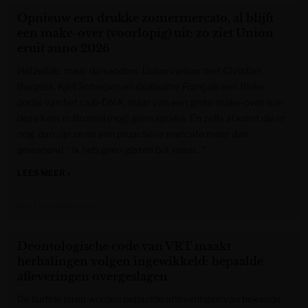
Opnieuw een drukke zomermercato, al blijft
een make-over (voorlopig) uit: zo ziet Union
eruit anno 2026
Hetzelfde, maar dan anders. Union verloor met Christian
Burgess, Kjell Scherpen en Guillaume François een flinke
portie van het club-DNA, maar van een grote make-over is er
deze keer in Brussel (nog) geen sprake. En zelfs al komt die er
nog, dan zijn ze na een proactieve mercato meer dan
gewapend. “Ik heb geen glazen bol, maar…”
LEES MEER »
Het Laatste Nieuws
Deontologische code van VRT maakt
herhalingen volgen ingewikkeld: bepaalde
afleveringen overgeslagen
De laatste jaren worden bepaalde afleveringen van bekende