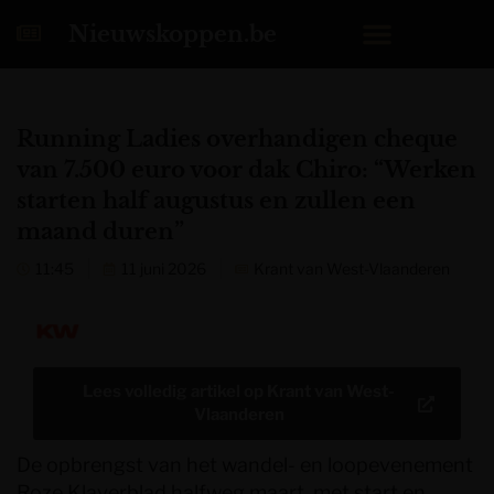
Nieuwskoppen.be
Running Ladies overhandigen cheque
van 7.500 euro voor dak Chiro: “Werken
starten half augustus en zullen een
maand duren”
11:45
11 juni 2026
Krant van West-Vlaanderen
Lees volledig artikel op
Krant van West-
Vlaanderen
De opbrengst van het wandel- en loopevenement
Roze Klaverblad halfweg maart, met start en