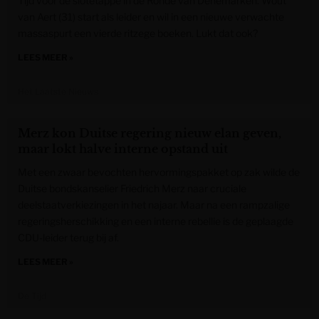
Tijd voor de slotetappe in de Ronde van Denemarken. Wout
van Aert (31) start als leider en wil in een nieuwe verwachte
massaspurt een vierde ritzege boeken. Lukt dat ook?
LEES MEER »
Het Laatste Nieuws
Merz kon Duitse regering nieuw elan geven,
maar lokt halve interne opstand uit
Met een zwaar bevochten hervormingspakket op zak wilde de
Duitse bondskanselier Friedrich Merz naar cruciale
deelstaatverkiezingen in het najaar. Maar na een rampzalige
regeringsherschikking en een interne rebellie is de geplaagde
CDU-leider terug bij af.
LEES MEER »
De Tijd