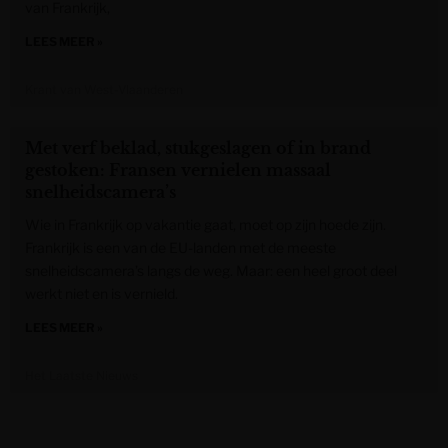
van Frankrijk,
LEES MEER »
Krant van West-Vlaanderen
Met verf beklad, stukgeslagen of in brand
gestoken: Fransen vernielen massaal
snelheidscamera’s
Wie in Frankrijk op vakantie gaat, moet op zijn hoede zijn.
Frankrijk is een van de EU-landen met de meeste
snelheidscamera’s langs de weg. Maar: een heel groot deel
werkt niet en is vernield.
LEES MEER »
Het Laatste Nieuws