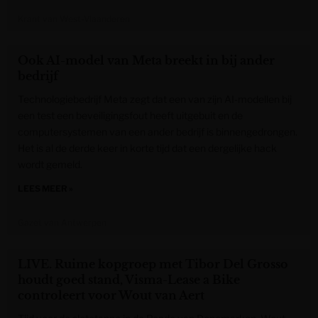
Krant van West-Vlaanderen
Ook AI-model van Meta breekt in bij ander
bedrijf
Technologiebedrijf Meta zegt dat een van zijn AI-modellen bij
een test een beveiligingsfout heeft uitgebuit en de
computersystemen van een ander bedrijf is binnengedrongen.
Het is al de derde keer in korte tijd dat een dergelijke hack
wordt gemeld.
LEES MEER »
Gazet van Antwerpen
LIVE. Ruime kopgroep met Tibor Del Grosso
houdt goed stand, Visma-Lease a Bike
controleert voor Wout van Aert