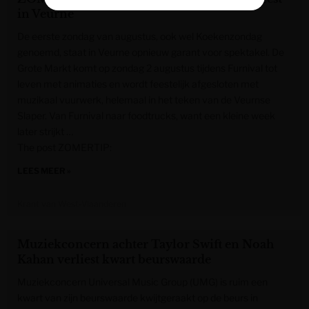
in Veurne
De eerste zondag van augustus, ook wel Koekenzondag
genoemd, staat in Veurne opnieuw garant voor spektakel. De
Grote Markt komt op zondag 2 augustus tijdens Furnival tot
leven met animaties en wordt feestelijk afgesloten met
muzikaal vuurwerk, helemaal in het teken van de Veurnse
Slaper. Van Furnival naar foodtrucks, want een kleine week
later strijkt …
The post ZOMERTIP:
LEES MEER »
Krant van West-Vlaanderen
Muziekconcern achter Taylor Swift en Noah
Kahan verliest kwart beurswaarde
Muziekconcern Universal Music Group (UMG) is ruim een
kwart van zijn beurswaarde kwijtgeraakt op de beurs in