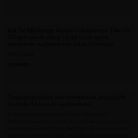
Het Nieuwsblad
Rik De Mil brengt Matties Volckaert en Tibe De
Vlieger aan de aftrap bij AA Gent, speelt
verstoorde nachtrust een rol in Göteborg?
Post Content
LEES MEER »
Het Nieuwsblad
Toumba Stadium niet uitverkocht, slechts 130
Anderlecht-fans in Griekenland
In de derde voorronde van de Europa League wacht
Anderlecht een aartsmoeilijke, maar tegelijk levensbelangrijke
verplaatsing naar het Griekse PAOK Saloniki. Kan paars-wit in
de beruchte ‘hel van Toumba’ een goede uitgangspositie voor