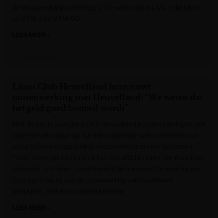
de terugwedstrijd afdwingen? De wedstrijd is LIVE te bekijken
op VTM 2 en VTM GO.
LEES MEER »
Het Laatste Nieuws
Lions Club Heuvelland hernieuwt
samenwerking met Heuvelland: “We weten dat
het geld goed besteed wordt”
Met de steun van Lions Club Heuvelland kunnen leerlingen ook
volgend schooljaar op hun Heuvellandse school terecht voor
extra huiswerkbegeleiding en tussenkomst voor typlessen.
“Voor sommige kinderen is het niet altijd evident om thuis hun
huiswerk te maken, hun lessen bij te houden of te leren typen.
Zo dragen we bij aan de ontwikkeling van kwetsbare
leerlingen, met eventueel bijhorende
LEES MEER »