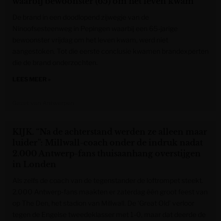
waarbij bewoonster (65) om het leven kwam
De brand in een doodlopend zijwegje van de
Ninoofsesteenweg in Pepingen waarbij een 65-jarige
bewoonster vrijdag om het leven kwam, werd niet
aangestoken. Tot die eerste conclusie kwamen brandexperten
die de brand onderzochten.
LEES MEER »
Gazet van Antwerpen
KIJK. “Na de achterstand werden ze alleen maar
luider”: Millwall-coach onder de indruk nadat
2.000 Antwerp-fans thuisaanhang overstijgen
in Londen
Als zelfs de coach van de tegenstander de loftrompet steekt.
2.000 Antwerp-fans maakten er zaterdag één groot feest van
op The Den, het stadion van Millwall. De ‘Great Old’ verloor
tegen de Engelse tweedeklasser met 1-0, maar dat deerde de