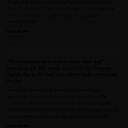
Amsterdam. Het aandeel van het bedrijf achter sterren als
Taylor Swift, Noah Kahan, Olivia Rodrigo en Drake kelderde
met ruim 25 procent na een heel slecht ontvangen
kwartaalbericht.
LEES MEER »
VRT NWS
“Het vertrouwen betekent veel voor mij”:
Jonathan De Bie vindt stabiliteit bij Diegem
Sport, dat in Brussel aan nieuw bekeravontuur
begint
In het eigen Gemeentelijk Sportstadion bleef Diegem
woensdagavond steken op een 1-1-gelijkspel tegen SK
Londerzeel. Nieuwkomer Jonathan De Bie stond negentig
minuten tussen de lijnen en hoopt ook zondag onder de lat te
staan wanneer groen-wit aan zijn bekeravontuur begint.
LEES MEER »