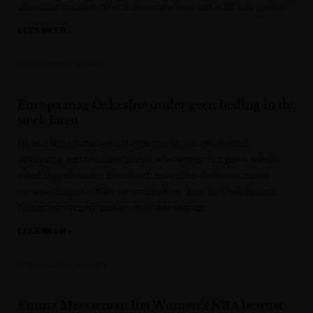
uitsupporters niet. “Het is de eerste keer dat ik dit heb gezien.”
LEES MEER »
Het Laatste Nieuws
Europa mag Oekraïne onder geen beding in de
steek laten
Bij een Russische aanval in de nacht van dinsdag op
woensdag kon het Oekraïense afweergeschut geen enkele
raket tegenhouden. Resultaat: zeventien doden en zware
verwoestingen in Kiev en omstreken. Voor de Oekraïeners
helaas een voorsmaakje van meer ellende.
LEES MEER »
Gazet van Antwerpen
Emma Meesseman liet Women’s NBA bewust