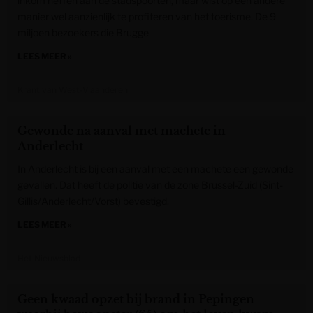
inkom heffen aan de stadspoorten, maar wist op een andere
manier wel aanzienlijk te profiteren van het toerisme. De 9
miljoen bezoekers die Brugge
LEES MEER »
Krant van West-Vlaanderen
Gewonde na aanval met machete in
Anderlecht
In Anderlecht is bij een aanval met een machete een gewonde
gevallen. Dat heeft de politie van de zone Brussel-Zuid (Sint-
Gillis/Anderlecht/Vorst) bevestigd.
LEES MEER »
Het Nieuwsblad
Geen kwaad opzet bij brand in Pepingen