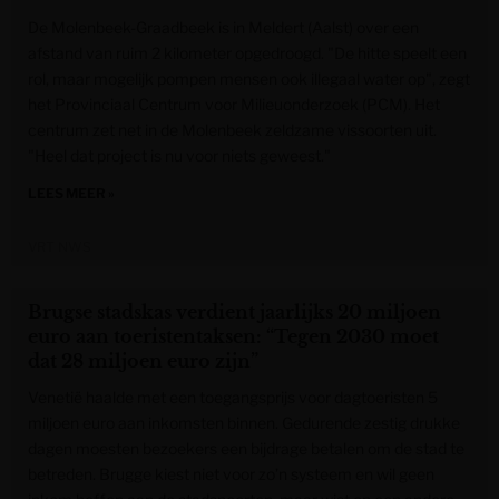
De Molenbeek-Graadbeek is in Meldert (Aalst) over een
afstand van ruim 2 kilometer opgedroogd. "De hitte speelt een
rol, maar mogelijk pompen mensen ook illegaal water op", zegt
het Provinciaal Centrum voor Milieuonderzoek (PCM). Het
centrum zet net in de Molenbeek zeldzame vissoorten uit.
"Heel dat project is nu voor niets geweest."
LEES MEER »
VRT NWS
Brugse stadskas verdient jaarlijks 20 miljoen
euro aan toeristentaksen: “Tegen 2030 moet
dat 28 miljoen euro zijn”
Venetië haalde met een toegangsprijs voor dagtoeristen 5
miljoen euro aan inkomsten binnen. Gedurende zestig drukke
dagen moesten bezoekers een bijdrage betalen om de stad te
betreden. Brugge kiest niet voor zo’n systeem en wil geen