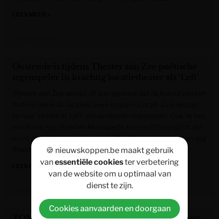
LEES MEER »
Het Nieuwsblad
Oostende is tijdens Theater aan Zee poëtische
tegenspeler in krachtig locatietheater als ‘Left’
Theater aan Zee bewijst dit jaar opnieuw dat de kracht van het
festival ook in de locaties, vaak in openlucht zit. Zo is de stad
en haar straten in ‘Left’ een poëtische tegenspeler. Ook ‘Ik ben
een boom’ van Jozefien Mombaerts komt schitterend tot zijn
recht op de Kunstencampus aan Zee. Een verslag van een dag
Theater aan Zee.
🍪 nieuwskoppen.be maakt gebruik
van
essentiële cookies
ter verbetering
LEES MEER »
van de website om u optimaal van
dienst te zijn.
VRT NWS
Cookies aanvaarden en doorgaan
ZOMERTIP: Van Furnvival tot foodtruckfeest