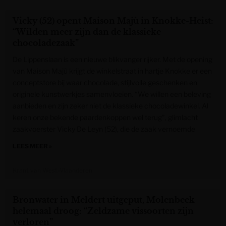
Vicky (52) opent Maison Majù in Knokke-Heist:
“Wilden meer zijn dan de klassieke
chocoladezaak”
De Lippenslaan is een nieuwe blikvanger rijker. Met de opening
van Maison Majù krijgt de winkelstraat in hartje Knokke er een
conceptstore bij waar chocolade, stijlvolle geschenken en
originele kunstwerkjes samenvloeien. “We willen een beleving
aanbieden en zijn zeker niet de klassieke chocoladewinkel. Al
keren onze bekende paardenkoppen wel terug”, glimlacht
zaakvoerster Vicky De Leyn (52), die de zaak vernoemde
LEES MEER »
Krant van West-Vlaanderen
Bronwater in Meldert uitgeput, Molenbeek
helemaal droog: “Zeldzame vissoorten zijn
verloren”