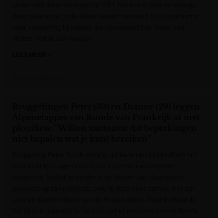
series niet meer herhaald op VRT. Dat komt door de strenge
deontologische code die de zender hanteert. Dat zorgt soms
voor verwarring bij kijkers, die bijvoorbeeld de finale van
‘Witse’ niet te zien kregen.
LEES MEER »
Het Laatste Nieuws
Bruggelingen Peter (30) en Dianne (29) leggen
Alpenetappes van Ronde van Frankrijk af met
plooifiets: “Willen aantonen dat beperkingen
niet bepalen wat je kunt bereiken”
Bruggeling Peter Yorck sprong opnieuw op zijn plooifiets om
aandacht te vragen voor sport voor mensen met een
beperking. Nadat hij eerder al de Ronde van Vlaanderen
afwerkte op zijn minifiets, trok hij deze keer samen met zijn
vriendin Dianne Roza naar de Franse Alpen. Daar trotseerde
het duo de legendarische cols op het parcours van de Ronde