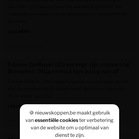
werd met schotwonden naar het ziekenhuis gebracht. Dat
maken de autoriteiten van de staat bekend in een bericht op
Facebook.
LEES MEER »
Het Laatste Nieuws
Edisson Jordanov (33) verlengt zijn contract bij
Beerschot: “Mijn verhaal hier is nog niet af”
Edisson Jordanov (33) voetbalt nog een seizoen langer op het
Kiel. De rechterflankverdediger heeft zijn contract verlengd
tot de zomer van 2027.
LEES MEER »
🍪 nieuwskoppen.be maakt gebruik
van
essentiële cookies
ter verbetering
Het Nieuwsblad
van de website om u optimaal van
dienst te zijn.