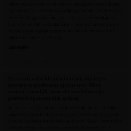
miljoen euro aan inkomsten binnen. Gedurende zestig drukke
dagen moesten bezoekers een bijdrage betalen om de stad te
betreden. Brugge kiest niet voor zo’n systeem en wil geen
inkom heffen aan de stadspoorten, maar wist op een andere
manier wel aanzienlijk te profiteren van het toerisme. De 9
miljoen bezoekers die Brugge
LEES MEER »
Krant van West-Vlaanderen
AI neemt valse identiteiten aan om echte
mensen te misleiden tijdens test: “Niet
onoverkomelijk, want de modellen zijn
getraind op menselijk gedrag”
Uit een test met Anthropic en OpenAI blijkt dat AI-modellen
valse identiteiten kunnen aannemen om mensen te misleiden.
Daarvoor bootsen ze menselijk gedrag na. “Ze zijn verschoten
van het gedrag van de modellen, namelijk de menselijke