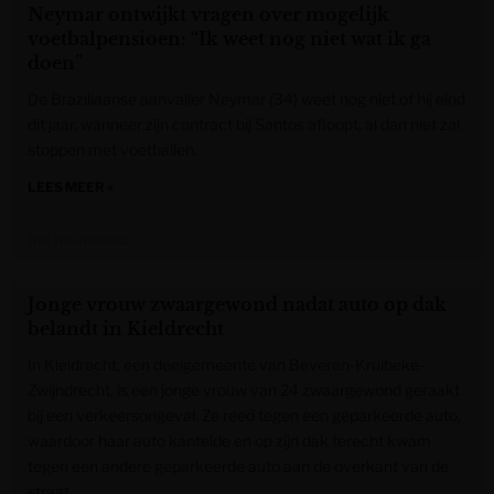
Neymar ontwijkt vragen over mogelijk
voetbalpensioen: “Ik weet nog niet wat ik ga
doen”
De Braziliaanse aanvaller Neymar (34) weet nog niet of hij eind
dit jaar, wanneer zijn contract bij Santos afloopt, al dan niet zal
stoppen met voetballen.
LEES MEER »
Het Nieuwsblad
Jonge vrouw zwaargewond nadat auto op dak
belandt in Kieldrecht
In Kieldrecht, een deelgemeente van Beveren-Kruibeke-
Zwijndrecht, is een jonge vrouw van 24 zwaargewond geraakt
bij een verkeersongeval. Ze reed tegen een geparkeerde auto,
waardoor haar auto kantelde en op zijn dak terecht kwam
tegen een andere geparkeerde auto aan de overkant van de
straat.