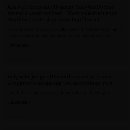
Antwerp heeft met 19-jarige Snayder Porozo
zevende aanwinst beet – Newcastle kiest voor
Matthias Jaissle als nieuwe hoofdcoach
De transfermarkt draait op volle toeren. In deze liveblog mist u
niets van alle nationaal en internationaal transfernieuws.
LEES MEER »
Het Laatste Nieuws
Belgische jongen (14) verdronken in Franse
steengroeve na sprong van metershoge rots
Lees het volledige artikel op de website van De Morgen.
LEES MEER »
De Morgen