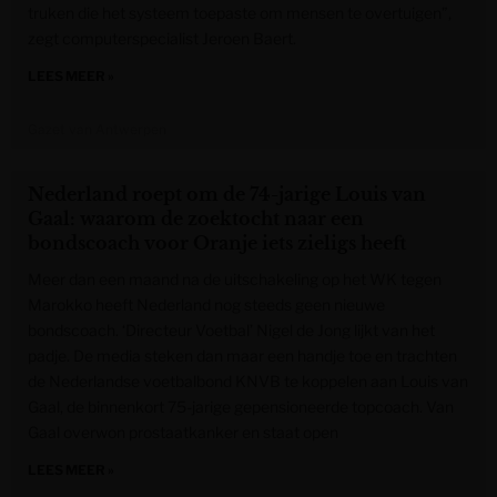
truken die het systeem toepaste om mensen te overtuigen”,
zegt computerspecialist Jeroen Baert.
LEES MEER »
Gazet van Antwerpen
Nederland roept om de 74-jarige Louis van
Gaal: waarom de zoektocht naar een
bondscoach voor Oranje iets zieligs heeft
Meer dan een maand na de uitschakeling op het WK tegen
Marokko heeft Nederland nog steeds geen nieuwe
bondscoach. ‘Directeur Voetbal’ Nigel de Jong lijkt van het
padje. De media steken dan maar een handje toe en trachten
de Nederlandse voetbalbond KNVB te koppelen aan Louis van
Gaal, de binnenkort 75-jarige gepensioneerde topcoach. Van
Gaal overwon prostaatkanker en staat open
LEES MEER »