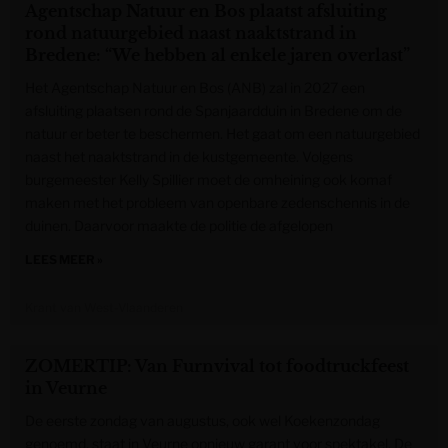
Agentschap Natuur en Bos plaatst afsluiting
rond natuurgebied naast naaktstrand in
Bredene: “We hebben al enkele jaren overlast”
Het Agentschap Natuur en Bos (ANB) zal in 2027 een
afsluiting plaatsen rond de Spanjaardduin in Bredene om de
natuur er beter te beschermen. Het gaat om een natuurgebied
naast het naaktstrand in de kustgemeente. Volgens
burgemeester Kelly Spillier moet de omheining ook komaf
maken met het probleem van openbare zedenschennis in de
duinen. Daarvoor maakte de politie de afgelopen
LEES MEER »
Krant van West-Vlaanderen
ZOMERTIP: Van Furnvival tot foodtruckfeest
in Veurne
De eerste zondag van augustus, ook wel Koekenzondag
genoemd, staat in Veurne opnieuw garant voor spektakel. De