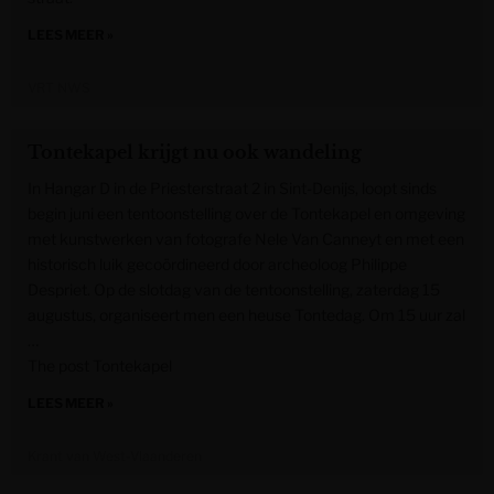
LEES MEER »
VRT NWS
Tontekapel krijgt nu ook wandeling
In Hangar D in de Priesterstraat 2 in Sint-Denijs, loopt sinds
begin juni een tentoonstelling over de Tontekapel en omgeving
met kunstwerken van fotografe Nele Van Canneyt en met een
historisch luik gecoördineerd door archeoloog Philippe
Despriet. Op de slotdag van de tentoonstelling, zaterdag 15
augustus, organiseert men een heuse Tontedag. Om 15 uur zal
…
The post Tontekapel
LEES MEER »
Krant van West-Vlaanderen