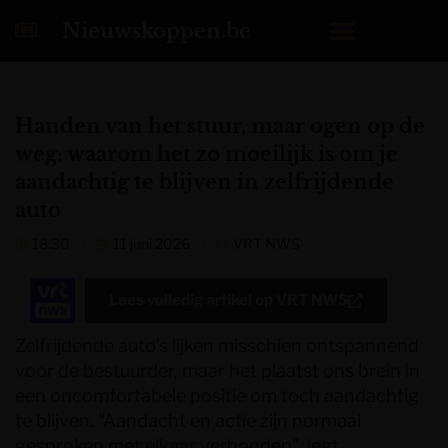
Nieuwskoppen.be
Handen van het stuur, maar ogen op de
weg: waarom het zo moeilijk is om je
aandachtig te blijven in zelfrijdende
auto
18:30
11 juni 2026
VRT NWS
Lees volledig artikel op
VRT NWS
Zelfrijdende auto’s lijken misschien ontspannend
voor de bestuurder, maar het plaatst ons brein in
een oncomfortabele positie om toch aandachtig
te blijven. "Aandacht en actie zijn normaal
gesproken met elkaar verbonden", legt