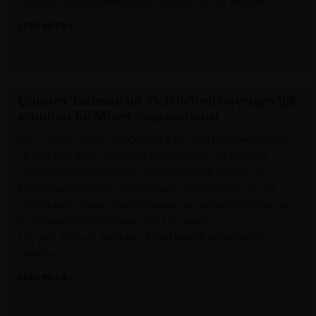
Lees het volledige artikel op de website van De Morgen.
LEES MEER »
De Morgen
Quinten Taelman uit Tielt beleeft onvergetelijk
avontuur bij Mister Supranational
De afgelopen weken hebben het leven van Quinten Taelman
uit Tielt voor altijd veranderd. Hij had de eer om België te
vertegenwoordigen op het wereldberoemde podium van
Mister Supranational. “Het was een onvergetelijke reis vol
uitdagingen, nieuwe vriendschappen en persoonlijke groei, en
ik wil graag mijn ervaringen met jullie delen.”
The post Quinten Taelman uit Tielt beleeft onvergetelijk
avontuur
LEES MEER »
Krant van West-Vlaanderen