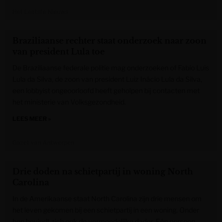
Het Laatste Nieuws
Braziliaanse rechter staat onderzoek naar zoon
van president Lula toe
De Braziliaanse federale politie mag onderzoeken of Fabio Luis
Lula da Silva, de zoon van president Luiz Inácio Lula da Silva,
een lobbyist ongeoorloofd heeft geholpen bij contacten met
het ministerie van Volksgezondheid.
LEES MEER »
Gazet van Antwerpen
Drie doden na schietpartij in woning North
Carolina
In de Amerikaanse staat North Carolina zijn drie mensen om
het leven gekomen bij een schietpartij in een woning. Onder
hen bevindt zich ook de vermoedelijke dader. Eén persoon