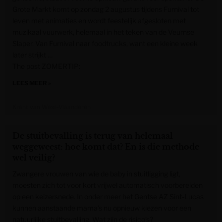
Grote Markt komt op zondag 2 augustus tijdens Furnival tot
leven met animaties en wordt feestelijk afgesloten met
muzikaal vuurwerk, helemaal in het teken van de Veurnse
Slaper. Van Furnival naar foodtrucks, want een kleine week
later strijkt …
The post ZOMERTIP:
LEES MEER »
Krant van West-Vlaanderen
De stuitbevalling is terug van helemaal
weggeweest: hoe komt dat? En is die methode
wel veilig?
Zwangere vrouwen van wie de baby in stuitligging ligt,
moesten zich tot voor kort vrijwel automatisch voorbereiden
op een keizersnede. In onder meer het Gentse AZ Sint-Lucas
kunnen aanstaande mama’s nu opnieuw kiezen voor een
natuurlijke stuitbevalling. Wat zijn de risico’s?