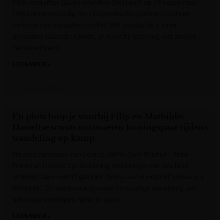
FIFA-voorzitter Gianni Infantino (56) heeft op 19 september
106 stemmen nodig om zijn omstreden plannen rond een
verkoop van aandelen van het WK voetbal te kunnen
uitvoeren. Gaat dat lukken, of moet hij toch nog wat zieltjes
zien te winnen?
LEES MEER »
Het Laatste Nieuws
En plots loop je voorbij Filip en Mathilde:
Hasseltse scouts ontmoeten koningspaar tijdens
wandeling op kamp
De scoutsmeisjes van Scouts SMAF (Sint-Michiel / Anne
Frank) uit Hasselt zijn de koning en koningin van ons land
letterlijk tegen het lijf gelopen tijdens een trektocht op kamp in
Wallonië. "Ze waren ook gewoon een rustige wandeling aan
het maken en liepen hand-in-hand."
LEES MEER »