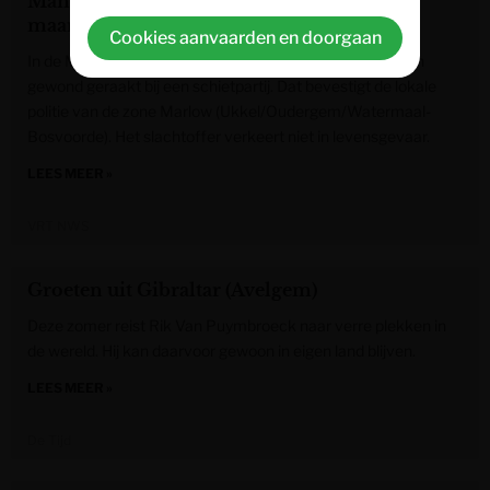
Man raakt gewond bij schietpartij in Ukkel
maar is niet in levensgevaar
Cookies aanvaarden en doorgaan
In de Melkriekstraat in Ukkel is woensdagavond een man
gewond geraakt bij een schietpartij. Dat bevestigt de lokale
politie van de zone Marlow (Ukkel/Oudergem/Watermaal-
Bosvoorde). Het slachtoffer verkeert niet in levensgevaar.
LEES MEER »
VRT NWS
Groeten uit Gibraltar (Avelgem)
Deze zomer reist Rik Van Puymbroeck naar verre plekken in
de wereld. Hij kan daarvoor gewoon in eigen land blijven.
LEES MEER »
De Tijd