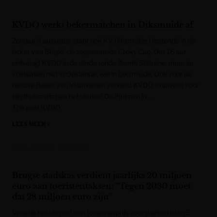
KVDO werkt bekermatchen in Diksmuide af
Zondag 9 augustus stapt ook KV Diksmuide Oostende in de
beker van België, de zogenaamde Croky Cup. Om 16 uur
ontvangt KVDO in de derde ronde Avanti Stekene, maar ze
voetballen niet in Oostende, wel in Diksmuide. Ook voor de
nieuwe Beker van Vlaanderen verkiest KVDO trouwens voor
zijn thuismatchen het stadion De Pluimen in …
The post KVDO
LEES MEER »
Krant van West-Vlaanderen
Brugse stadskas verdient jaarlijks 20 miljoen
euro aan toeristentaksen: “Tegen 2030 moet
dat 28 miljoen euro zijn”
Venetië haalde met een toegangsprijs voor dagtoeristen 5