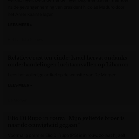
na de gevangenneming van president Nicolás Maduro door
het Amerikaanse leger.
LEES MEER »
Het Laatste Nieuws
Relatieve rust ten einde: Israël hervat ondanks
onderhandelingen luchtaanvallen op Libanon
Lees het volledige artikel op de website van De Morgen.
LEES MEER »
De Morgen
Elio Di Rupo in rouw: “Mijn geliefde broer is
naar de eeuwigheid gegaan”
Voormalig premier Elio Di Rupo (PS) is in rouw, zo laat hij zelf