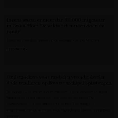
De Morgen
Ineens waren er meer dan 50.000 migranten
in Ceuta. Hoe? ‘De wildste theorieën doen de
ronde’
Lees het volledige artikel op de website van De Morgen.
LEES MEER »
De Morgen
Onderzoekers voor raadsel na vondst dertien
dode rendieren op Noorse archipel Spitsbergen
De vondst van dertien dode rendieren op de Noorse archipel
Spitsbergen stelt onderzoekers voor een raadsel. De
doodsoorzaak is nog onbekend, zo heeft de hoogste
ambtenaar van de archipel in de Noordelijke IJszee donderdag
gemeld.