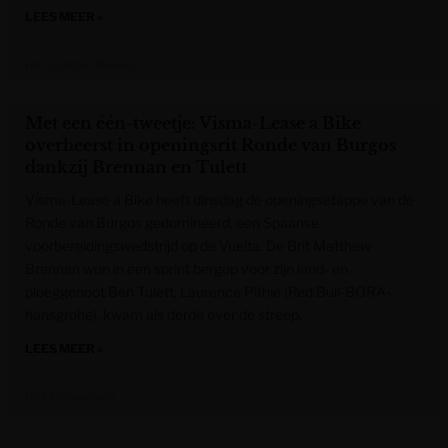
LEES MEER »
Het Laatste Nieuws
Met een één-tweetje: Visma-Lease a Bike
overheerst in openingsrit Ronde van Burgos
dankzij Brennan en Tulett
Visma-Lease a Bike heeft dinsdag de openingsetappe van de
Ronde van Burgos gedomineerd, een Spaanse
voorbereidingswedstrijd op de Vuelta. De Brit Matthew
Brennan won in een sprint bergop voor zijn land- en
ploeggenoot Ben Tulett, Laurence Pithie (Red Bull-BORA-
hansgrohe), kwam als derde over de streep.
LEES MEER »
Het Nieuwsblad