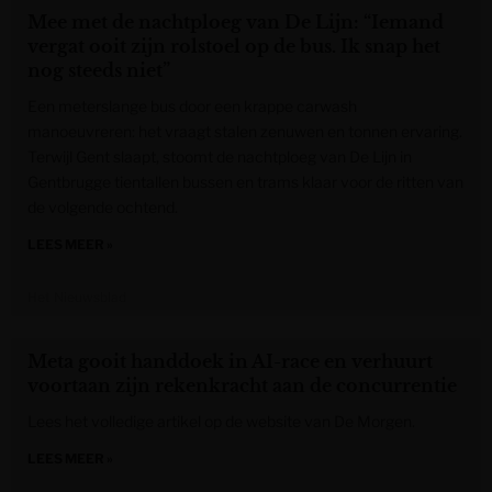
Mee met de nachtploeg van De Lijn: “Iemand
vergat ooit zijn rolstoel op de bus. Ik snap het
nog steeds niet”
Een meterslange bus door een krappe carwash
manoeuvreren: het vraagt stalen zenuwen en tonnen ervaring.
Terwijl Gent slaapt, stoomt de nachtploeg van De Lijn in
Gentbrugge tientallen bussen en trams klaar voor de ritten van
de volgende ochtend.
LEES MEER »
Het Nieuwsblad
Meta gooit handdoek in AI-race en verhuurt
voortaan zijn rekenkracht aan de concurrentie
Lees het volledige artikel op de website van De Morgen.
LEES MEER »