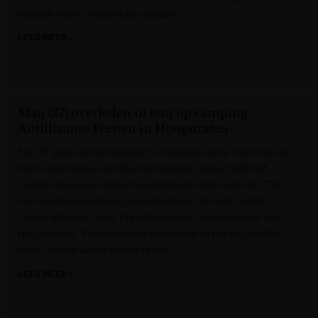
migratie tegen volgend jaar stoppen.’
LEES MEER »
De Tijd
Man (37) overleden in tent op camping
Antilliaanse Feesten in Hoogstraten
Een 37-jarige festivalganger is overleden op de camping van
het muziekfestival Antilliaanse Feesten. Dat schrijft Het
Laatste Nieuws en het is bevestigd aan onze redactie. "De
man werd bewusteloos aangetroffen in zijn tent op het
campingterrein", zegt Tinne Rombouts, burgemeester van
Hoogstraten. "Hulpverleners waren snel bij het slachtoffer,
maar de hulp kwam helaas te laat."
LEES MEER »
VRT NWS