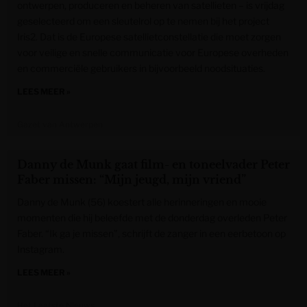
ontwerpen, produceren en beheren van satellieten – is vrijdag
geselecteerd om een sleutelrol op te nemen bij het project
Iris2. Dat is de Europese satellietconstellatie die moet zorgen
voor veilige en snelle communicatie voor Europese overheden
en commerciële gebruikers in bijvoorbeeld noodsituaties.
LEES MEER »
Gazet van Antwerpen
Danny de Munk gaat film- en toneelvader Peter
Faber missen: “Mijn jeugd, mijn vriend”
Danny de Munk (56) koestert alle herinneringen en mooie
momenten die hij beleefde met de donderdag overleden Peter
Faber. “Ik ga je missen”, schrijft de zanger in een eerbetoon op
Instagram.
LEES MEER »
Het Laatste Nieuws