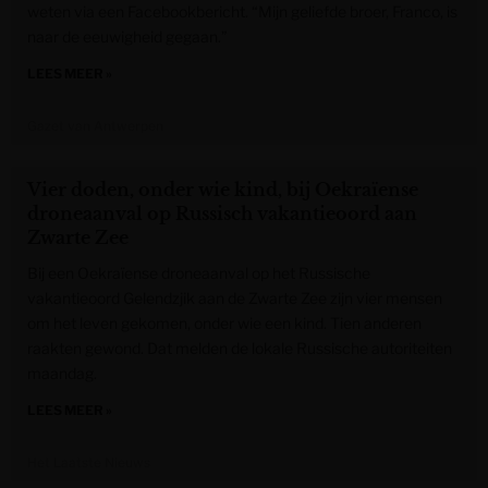
weten via een Facebookbericht. “Mijn geliefde broer, Franco, is
naar de eeuwigheid gegaan.”
LEES MEER »
Gazet van Antwerpen
Vier doden, onder wie kind, bij Oekraïense
droneaanval op Russisch vakantieoord aan
Zwarte Zee
Bij een Oekraïense droneaanval op het Russische
vakantieoord Gelendzjik aan de Zwarte Zee zijn vier mensen
om het leven gekomen, onder wie een kind. Tien anderen
raakten gewond. Dat melden de lokale Russische autoriteiten
maandag.
LEES MEER »
Het Laatste Nieuws