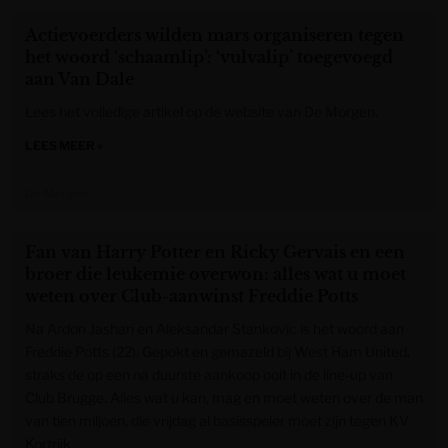
Actievoerders wilden mars organiseren tegen
het woord ‘schaamlip’: ‘vulvalip’ toegevoegd
aan Van Dale
Lees het volledige artikel op de website van De Morgen.
LEES MEER »
De Morgen
Fan van Harry Potter en Ricky Gervais en een
broer die leukemie overwon: alles wat u moet
weten over Club-aanwinst Freddie Potts
Na Ardon Jashari en Aleksandar Stankovic is het woord aan
Freddie Potts (22). Gepokt en gemazeld bij West Ham United,
straks de op een na duurste aankoop ooit in de line-up van
Club Brugge. Alles wat u kan, mag en moet weten over de man
van tien miljoen, die vrijdag al basisspeler moet zijn tegen KV
Kortrijk.