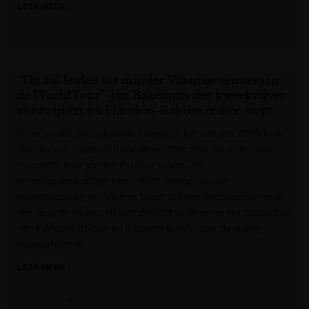
LEES MEER »
VRT NWS
“Dit zal leiden tot minder Vlaamse renners in
de WorldTour”: Jan Bakelants ziet kweekvijver
verdwijnen nu Flanders-Baloise ermee stopt
Onze analist Jan Bakelants koerste in het seizoen 2009 in de
kleuren van Topsport Vlaanderen-Mercator, alvorens hij de
stap zette naar grotere ProTour-teams. Als
ervaringsdeskundige kent hij het belang van een
opleidingsploeg om Vlaams talent te laten doorstromen naar
het hoogste niveau. Hij laat zijn licht schijnen op het stopzetten
van Flanders-Baloise en is daarbij scherp voor de weinig
begeesterende
LEES MEER »
Het Laatste Nieuws