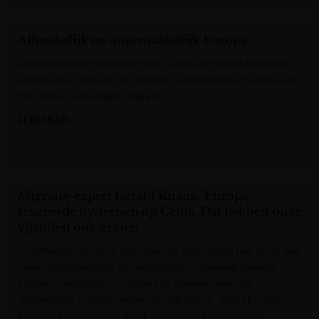
Afhankelijk en ongemakkelijk Europa
De plotse migrantenstroom naar Ceuta legt pijnlijk bloot hoe
afhankelijk Europa is van ‘partners’ als Marokko of Turkije voor
het indijken van illegale migratie.
LEES MEER »
De Tijd
Migratie-expert Gerald Knaus: ‘Europa
reageerde hysterisch op Ceuta. Dat hebben onze
vijanden ook gezien’
Ongetwijfeld zijn er nu al Russen die bestuderen hoe ze via een
nieuw migratiedrama de verkiezingen in pakweg Frankrijk
kunnen manipuleren, voorspelt de gerenommeerde
Oostenrijkse migratie-expert Gerald Knaus. ‘Tenzij Europa
voldoende daadkracht toont. Dan kan het de irreguliere