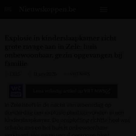
Nieuwskoppen.be
Explosie in kinderslaapkamer richt
grote ravage aan in Zele: huis
onbewoonbaar, gezin opgevangen bij
familie
13:15
11 juni 2026
VRT NWS
Lees volledig artikel op
VRT NWS
In Zele heeft in de nacht van woensdag op
donderdag een explosie plaatsgevonden in een
kinderslaapkamer. De ontploffing richtte heel wat
schade aan en het huis is onbewoonbaar
verklaard. Het gezin van 4 personen bleef