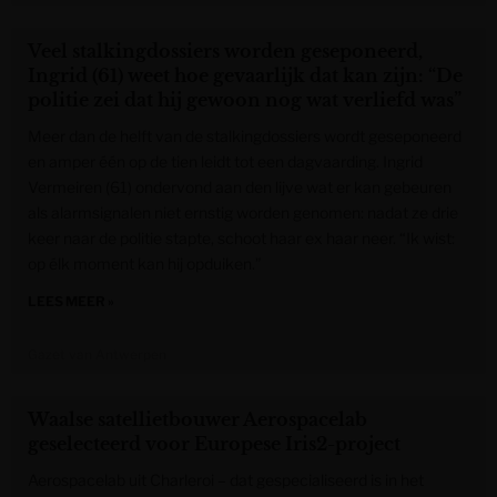
Veel stalkingdossiers worden geseponeerd,
Ingrid (61) weet hoe gevaarlijk dat kan zijn: “De
politie zei dat hij gewoon nog wat verliefd was”
Meer dan de helft van de stalkingdossiers wordt geseponeerd
en amper één op de tien leidt tot een dagvaarding. Ingrid
Vermeiren (61) ondervond aan den lijve wat er kan gebeuren
als alarmsignalen niet ernstig worden genomen: nadat ze drie
keer naar de politie stapte, schoot haar ex haar neer. “Ik wist:
op élk moment kan hij opduiken.”
LEES MEER »
Gazet van Antwerpen
Waalse satellietbouwer Aerospacelab
geselecteerd voor Europese Iris2-project
Aerospacelab uit Charleroi – dat gespecialiseerd is in het