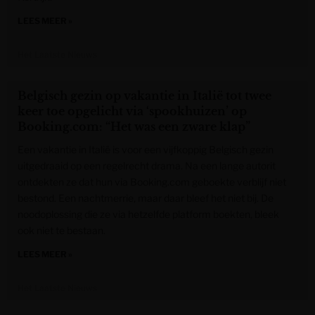
LEES MEER »
Het Laatste Nieuws
Belgisch gezin op vakantie in Italië tot twee
keer toe opgelicht via ‘spookhuizen’ op
Booking.com: “Het was een zware klap”
Een vakantie in Italië is voor een vijfkoppig Belgisch gezin
uitgedraaid op een regelrecht drama. Na een lange autorit
ontdekten ze dat hun via Booking.com geboekte verblijf niet
bestond. Een nachtmerrie, maar daar bleef het niet bij. De
noodoplossing die ze via hetzelfde platform boekten, bleek
ook niet te bestaan.
LEES MEER »
Het Laatste Nieuws