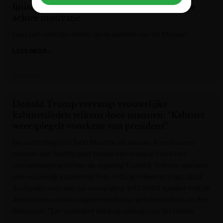
finish: Japans onderzoek toont mechanisme
achter motivatie
Lees het volledige artikel op de website van De Morgen.
LEES MEER »
De Morgen
Donald Trump vervangt vrouwelijke
kabinetsleden telkens door mannen: “Kabinet
weerspiegelt voorkeur van president”
De aanstelling van Todd Blanche als nieuwe Amerikaanse
minister van Justitie past binnen een bredere trend van
vermannelijking binnen de regering-Trump II. Telkens wanneer
een vrouwelijk kabinetslid haar ontslag indient of krijgt, duidt
Trump een man aan ter vervanging. VRT NWS spreekt met de
Amerikaanse politicologe en professor genderstudies Lee Ann
Banaszak. "Een president duidt na verloop van tijd steeds