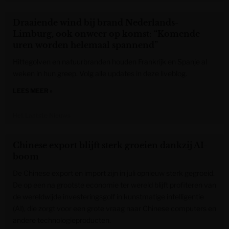
Draaiende wind bij brand Nederlands-
Limburg, ook onweer op komst: “Komende
uren worden helemaal spannend”
Hittegolven en natuurbranden houden Frankrijk en Spanje al
weken in hun greep. Volg alle updates in deze liveblog.
LEES MEER »
Het Laatste Nieuws
Chinese export blijft sterk groeien dankzij AI-
boom
De Chinese export en import zijn in juli opnieuw sterk gegroeid.
De op een na grootste economie ter wereld blijft profiteren van
de wereldwijde investeringsgolf in kunstmatige intelligentie
(AI), die zorgt voor een grote vraag naar Chinese computers en
andere technologieproducten.