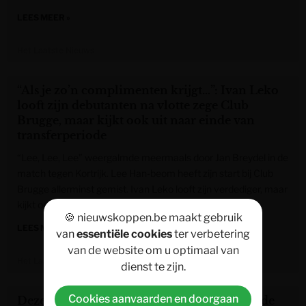
LEES MEER »
Het Laatste Nieuws
“Als je zo’n complimenten krijgt…”: Ivan Leko
looft zijn debutanten na vlotte zege Club
Brugge, maar kijkt ook uit naar einde van
transferperiode
“Lee, Lee, Lee” weergalmde meermaals door Jan Breydel in de
match tegen Kortrijk. Lee Han-beom heeft zijn start bij Club
Brugge allerminst gemist. Ivan Leko looft zijn verdediger, maar
kijkt ook uit naar het einde van de transferperiode.
🍪 nieuwskoppen.be maakt gebruik
LEES MEER »
van
essentiële cookies
ter verbetering
van de website om u optimaal van
Het Laatste Nieuws
dienst te zijn.
Cookies aanvaarden en doorgaan
Deze hersencellen helpen u doorzetten tot de