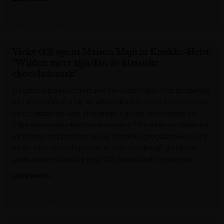
Gazet van Antwerpen
Vicky (52) opent Maison Majù in Knokke-Heist:
“Wilden meer zijn dan de klassieke
chocoladezaak”
De Lippenslaan is een nieuwe blikvanger rijker. Met de opening
van Maison Majù krijgt de winkelstraat in hartje Knokke er een
conceptstore bij waar chocolade, stijlvolle geschenken en
originele kunstwerkjes samenvloeien. “We willen een beleving
aanbieden en zijn zeker niet de klassieke chocoladewinkel. Al
keren onze bekende paardenkoppen wel terug”, glimlacht
zaakvoerster Vicky De Leyn (52), die de zaak vernoemde
LEES MEER »
Krant van West-Vlaanderen