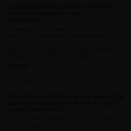
1,1 miljoen kinderen verliezen schoolbonus:
“Impact voor gezinnen is niet te
onderschatten”
De besparingen van de Vlaamse regering laten zich voelen. De
ouders van 1,1 miljoen kinderen krijgen deze week géén
schoolbonus gestort. Alleen de laagste inkomens hebben er
nog recht op. “Al die zogezegd kleine bedragen maken wel
degelijk een groot verschil”, zegt de Gezinsbond.
LEES MEER »
Het Nieuwsblad
Febe en Victor wilden bewust jong trouwen: “Ik
kan me gewoon niet inbeelden dat ik zonder
jou zou moeten leven”
Tussen Febe (27) en Victor (26) was het al de eerste avond op
een Gents galabal goed raak. Al beginnen ze zelf pas écht te