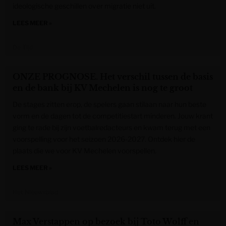
ideologische geschillen over migratie niet uit.
LEES MEER »
De Tijd
ONZE PROGNOSE. Het verschil tussen de basis
en de bank bij KV Mechelen is nog te groot
De stages zitten erop, de spelers gaan stilaan naar hun beste
vorm en de dagen tot de competitiestart minderen. Jouw krant
ging te rade bij zijn voetbalredacteurs en kwam terug met een
voorspelling voor het seizoen 2026-2027. Ontdek hier de
plaats die we voor KV Mechelen voorspellen.
LEES MEER »
Het Nieuwsblad
Max Verstappen op bezoek bij Toto Wolff en