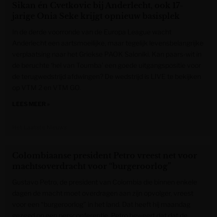
Sikan én Cvetkovic bij Anderlecht, ook 17-
jarige Onia Seke krijgt opnieuw basisplek
In de derde voorronde van de Europa League wacht
Anderlecht een aartsmoeilijke, maar tegelijk levensbelangrijke
verplaatsing naar het Griekse PAOK Saloniki. Kan paars-wit in
de beruchte ‘hel van Toumba’ een goede uitgangspositie voor
de terugwedstrijd afdwingen? De wedstrijd is LIVE te bekijken
op VTM 2 en VTM GO.
LEES MEER »
Het Laatste Nieuws
Colombiaanse president Petro vreest net voor
machtsoverdracht voor “burgeroorlog”
Gustavo Petro, de president van Colombia die binnen enkele
dagen de macht moet overdragen aan zijn opvolger, vreest
voor een “burgeroorlog” in het land. Dat heeft hij maandag
gezegd op een persconferentie. Petro beweert dat dat de