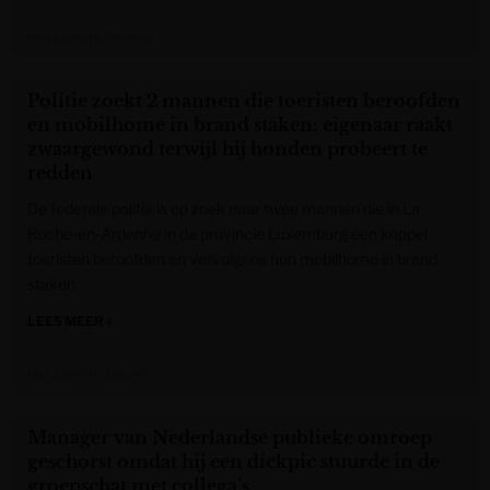
Het Laatste Nieuws
Politie zoekt 2 mannen die toeristen beroofden
en mobilhome in brand staken: eigenaar raakt
zwaargewond terwijl hij honden probeert te
redden
De federale politie is op zoek naar twee mannen die in La
Roche-en-Ardenne in de provincie Luxemburg een koppel
toeristen beroofden en vervolgens hun mobilhome in brand
staken.
LEES MEER »
Het Laatste Nieuws
Manager van Nederlandse publieke omroep
geschorst omdat hij een dickpic stuurde in de
groepschat met collega’s