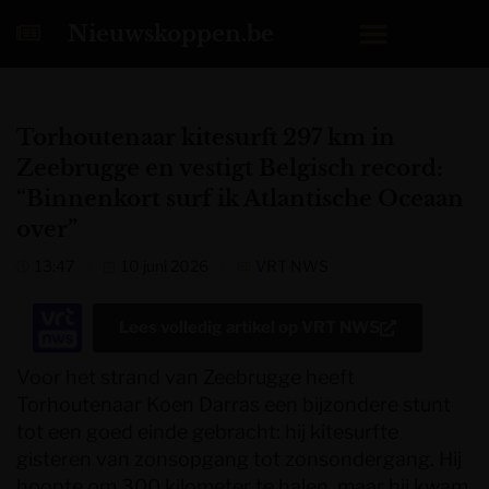
Nieuwskoppen.be
Torhoutenaar kitesurft 297 km in
Zeebrugge en vestigt Belgisch record:
“Binnenkort surf ik Atlantische Oceaan
over”
13:47
10 juni 2026
VRT NWS
Lees volledig artikel op
VRT NWS
Voor het strand van Zeebrugge heeft
Torhoutenaar Koen Darras een bijzondere stunt
tot een goed einde gebracht: hij kitesurfte
gisteren van zonsopgang tot zonsondergang. Hij
hoopte om 300 kilometer te halen, maar hij kwam