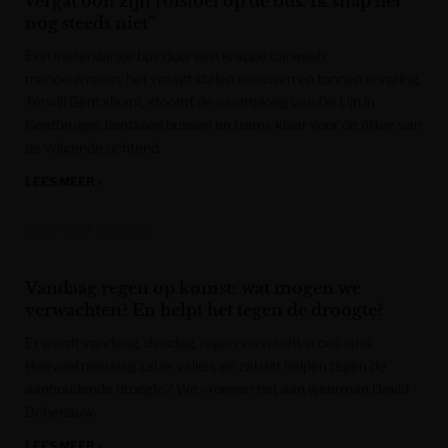
vergat ooit zijn rolstoel op de bus. Ik snap het
nog steeds niet”
Een meterslange bus door een krappe carwash
manoeuvreren: het vraagt stalen zenuwen en tonnen ervaring.
Terwijl Gent slaapt, stoomt de nachtploeg van De Lijn in
Gentbrugge tientallen bussen en trams klaar voor de ritten van
de volgende ochtend.
LEES MEER »
Gazet van Antwerpen
Vandaag regen op komst: wat mogen we
verwachten? En helpt het tegen de droogte?
Er wordt vandaag, dinsdag, regen verwacht in ons land.
Hoeveel neerslag zal er vallen, en zal dat helpen tegen de
aanhoudende droogte? We vroegen het aan weerman David
Dehenauw.
LEES MEER »