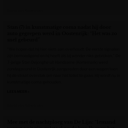
Gazet van Antwerpen
Stan (7) in kunstmatige coma nadat hij door
auto gegrepen werd in Oostenrijk: “Het was zo
snel gebeurd”
“We hopen dat hij hier niets aan overhoudt. De eerste signalen
zijn bemoedigend en hij heeft als bij wonder niks gebroken.” De
7-jarige Stan Dejonghe uit Handzame (Kortemark) werd
zondagavond in Oostenrijk aangereden door een wagen toen
hij de straat overstak om naar het toilet te gaan. Hij wordt nu in
kunstmatige coma gehouden.
LEES MEER »
Gazet van Antwerpen
Mee met de nachtploeg van De Lijn: “Iemand