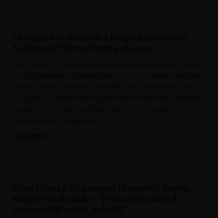
VRT NWS
Lichaam van overleden bergbeklimmer en
Netflix-ster Nirmal Purja geborgen
Het lichaam van de bekende Nepalese bergbeklimmer Nirma
Purja is geborgen op Broad Peak, de op 1 na hoogste berg ter
wereld. Gisteren maakte zijn bedrijf Elite Exped bekend dat
Purja daar is omgekomen bij een lawine. Naast het stoffelijke
overschot van Purja wordt ook nog dat van 3 andere
expeditieleden teruggebracht.
LEES MEER »
VRT NWS
Marc Coucke én Antwerp Housewife kopen
Magritte in Knokke: “Toch is het aanbod
toegankelijker dan je denkt”