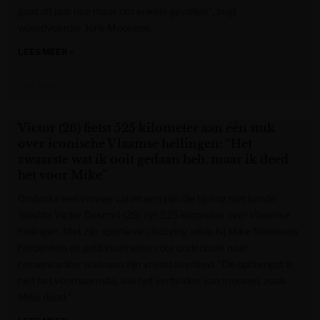
gaat dit jaar nog maar om enkele gevallen", zegt
woordvoerder Joris Moonens.
LEES MEER »
VRT NWS
Victor (26) fietst 525 kilometer aan één stuk
over iconische Vlaamse hellingen: “Het
zwaarste wat ik ooit gedaan heb, maar ik deed
het voor Mike”
Ondanks een vroege val en een pijn die hij nog niet kende,
finishte Victor Desmet (26) zijn 525 kilometer over Vlaamse
hellingen. Met zijn sportieve uitdaging wilde hij Mike Naessens
herdenken en geld inzamelen voor onderzoek naar
hersenkanker waaraan zijn vriend overleed. “De opbrengst is
niet het voornaamste, wel het verbinden van mensen, zoals
Mike deed.”