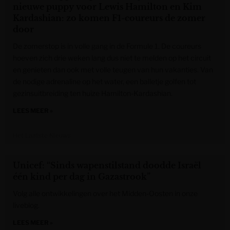
nieuwe puppy voor Lewis Hamilton en Kim
Kardashian: zo komen F1-coureurs de zomer
door
De zomerstop is in volle gang in de Formule 1. De coureurs
hoeven zich drie weken lang dus niet te melden op het circuit
en genieten dan ook met volle teugen van hun vakanties. Van
de nodige adrenaline op het water, een balletje golfen tot
gezinsuitbreiding ten huize Hamilton-Kardashian.
LEES MEER »
Het Laatste Nieuws
Unicef: “Sinds wapenstilstand doodde Israël
één kind per dag in Gazastrook”
Volg alle ontwikkelingen over het Midden-Oosten in onze
liveblog.
LEES MEER »