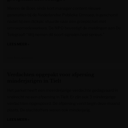
Menno de Boer, sinds kort manager content nieuwe
generaties bij de Nederlandse Publieke Omroep, is geschorst
nadat hij een dickpic stuurde naar een groepschat met
omroepmedewerkers. De NPO bevestigt de meldingen aan De
Telegraaf: “Wij nemen dit soort signalen heel serieus.”
LEES MEER »
Het Nieuwsblad
Verdachten opgepakt voor afpersing
minderjarigen in Tielt
Het parket heeft een meerderjarige verdachte gedagvaard in
snelrecht na een afpersing in Tielt. Er zijn ook 3 minderjarige
verdachten opgespoord. De afpersing vond begin deze maand
plaats. De slachtoffers waren ook minderjarig.
LEES MEER »