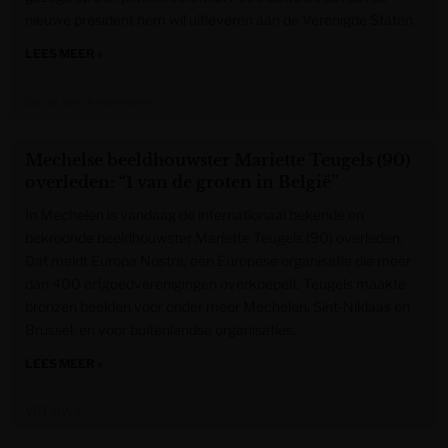
nieuwe president hem wil uitleveren aan de Verenigde Staten.
LEES MEER »
Gazet van Antwerpen
Mechelse beeldhouwster Mariette Teugels (90)
overleden: “1 van de groten in België”
In Mechelen is vandaag de internationaal bekende en
bekroonde beeldhouwster Mariette Teugels (90) overleden.
Dat meldt Europa Nostra, een Europese organisatie die meer
dan 400 erfgoedverenigingen overkoepelt. Teugels maakte
bronzen beelden voor onder meer Mechelen, Sint-Niklaas en
Brussel, en voor buitenlandse organisaties.
LEES MEER »
VRT NWS