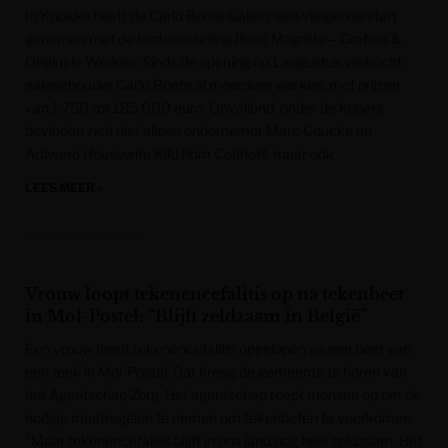
In Knokke heeft de Carlo Bonte Gallery een vliegende start
genomen met de tentoonstelling René Magritte – Grafiek &
Originele Werken. Sinds de opening op 1 augustus verkocht
galeriehouder Carlo Bonte al meerdere werken, met prijzen
van 1.750 tot 185.000 euro. Opvallend: onder de kopers
bevinden zich niet alleen ondernemer Marc Coucke en
Antwerp Housewife Kiki Rom Colthoff, maar ook
LEES MEER »
Het Laatste Nieuws
Vrouw loopt tekenencefalitis op na tekenbeet
in Mol-Postel: “Blijft zeldzaam in België”
Een vrouw heeft tekenencefalitis opgelopen na een beet van
een teek in Mol-Postel. Dat kreeg de gemeente te horen van
het Agentschap Zorg. Het agentschap roept mensen op om de
nodige maatregelen te nemen om tekenbeten te voorkomen.
"Maar tekenencefalitis blijft in ons land nog heel zeldzaam. Het