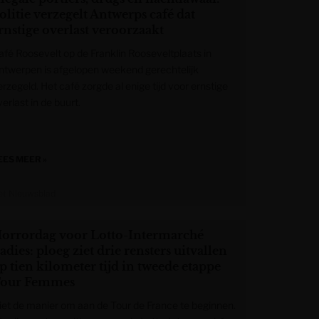
olitie verzegelt Antwerps café dat
rnstige overlast veroorzaakt
afé Roosevelt op de Franklin Rooseveltplaats in
ntwerpen is afgelopen weekend gerechtelijk
rzegeld. Het café zorgde al enige tijd voor ernstige
erlast in de buurt.
EES MEER »
et Nieuwsblad
orrordag voor Lotto-Intermarché
adies: ploeg ziet drie rensters uitvallen
p tien kilometer tijd in tweede etappe
our Femmes
iet de manier om aan de Tour de France te beginnen.