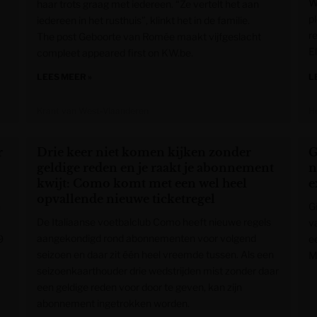
W
haar trots graag met iedereen. “Ze vertelt het aan
pl
iedereen in het rusthuis”, klinkt het in de familie.
r
The post Geboorte van Romée maakt vijfgeslacht
E
compleet appeared first on KW.be.
LEES MEER »
L
Krant van West-Vlaanderen
H
r
Drie keer niet komen kijken zonder
G
geldige reden en je raakt je abonnement
n
kwijt: Como komt met een wel heel
e
opvallende nieuwe ticketregel
n
Gi
De Italiaanse voetbalclub Como heeft nieuwe regels
v
aangekondigd rond abonnementen voor volgend
9
e
seizoen en daar zit één heel vreemde tussen. Als een
M
seizoenkaarthouder drie wedstrijden mist zonder daar
een geldige reden voor door te geven, kan zijn
abonnement ingetrokken worden.