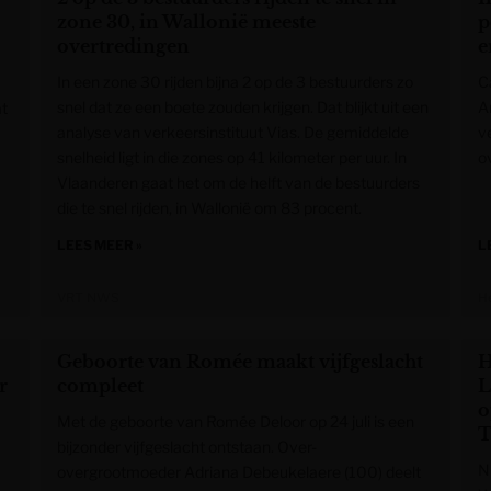
zone 30, in Wallonië meeste
p
overtredingen
e
In een zone 30 rijden bijna 2 op de 3 bestuurders zo
C
snel dat ze een boete zouden krijgen. Dat blijkt uit een
A
at
analyse van verkeersinstituut Vias. De gemiddelde
ve
snelheid ligt in die zones op 41 kilometer per uur. In
ov
Vlaanderen gaat het om de helft van de bestuurders
die te snel rijden, in Wallonië om 83 procent.
LEES MEER »
L
VRT NWS
H
Geboorte van Romée maakt vijfgeslacht
H
r
compleet
L
o
Met de geboorte van Romée Deloor op 24 juli is een
T
bijzonder vijfgeslacht ontstaan. Over-
N
overgrootmoeder Adriana Debeukelaere (100) deelt