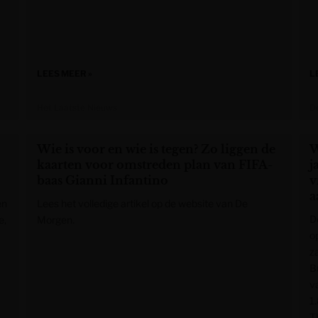
LEES MEER »
L
Het Laatste Nieuws
De
Wie is voor en wie is tegen? Zo liggen de
W
kaarten voor omstreden plan van FIFA-
j
baas Gianni Infantino
v
a
en
Lees het volledige artikel op de website van De
D
e,
Morgen.
o
z
B
va
1
T