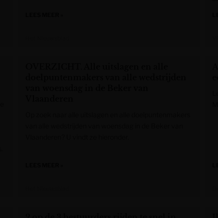
LEES MEER »
L
Het Nieuwsblad
V
OVERZICHT. Alle uitslagen en alle
A
doelpuntenmakers van alle wedstrijden
e
van woensdag in de Beker van
L
Vlaanderen
de
M
Op zoek naar alle uitslagen en alle doelpuntenmakers
van alle wedstrijden van woensdag in de Beker van
Vlaanderen? U vindt ze hieronder.
.
LEES MEER »
L
Het Nieuwsblad
D
2 op de 3 bestuurders rijden te snel in
I