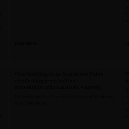
w
g
C
e
w
n.
LEES MEER »
L
Het Nieuwsblad
H
Opschudding in de Ronde van Polen:
V
vierde etappe een halfuur
E
geneutraliseerd na massale valpartij
S
Op deze pagina blijft u op de hoogte van al het nieuws
k
in het wielrennen.
A
e
am
v