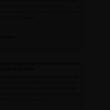
oensdagavond in het eigen Den Dreef met gemak
eplaatst voor de tweede voorronde van de
hampions League. Het Servische TSC Backa Topola
erd met 4-0 verslagen.
EES MEER »
et Nieuwsblad
an metaalglans tot muziekdrama op de
uropese beurzen
terke halfjaarcijfers bezorgen Umicore een stevige
oerswinst, terwijl ook UCB en Ontex herstellen. In
msterdam krijgt Universal Music Group dan weer
en mokerslag, terwijl Engie en Saint-Gobain de beurs
an Parijs groen doen kleuren.