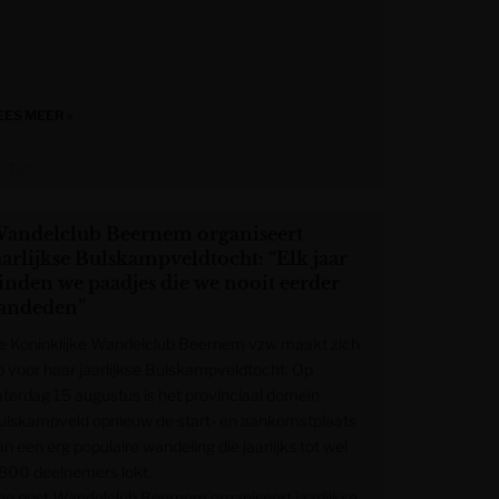
EES MEER »
 Tijd
andelclub Beernem organiseert
aarlijkse Bulskampveldtocht: “Elk jaar
inden we paadjes die we nooit eerder
andeden”
e Koninklijke Wandelclub Beernem vzw maakt zich
p voor haar jaarlijkse Bulskampveldtocht. Op
aterdag 15 augustus is het provinciaal domein
ulskampveld opnieuw de start- en aankomstplaats
n een erg populaire wandeling die jaarlijks tot wel
.800 deelnemers lokt.
he post Wandelclub Beernem organiseert jaarlijkse