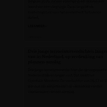
Belgium 2026, zal een volledige dj-set draaien aan
boord van een vliegtuigje. De actie geldt als
marketingstunt voor het evenement Turbulence
Airfest.
LEES MEER »
VRT NWS
Drie jonge terrorismeverdachten lange
vast in Nederland, op verdenking van
plannen aanslag
Drie jonge terrorismeverdachten die zijn opgepakt i
Nederland blijven langer vast. Dat meldt het
Openbaar Ministerie. De verdachten van 16, 17 en 1
jaar oud zijn aangehouden op verdenking van het
voorbereiden van een aanslag.