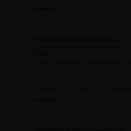
LEES MEER »
Het Nieuwsblad
“Vanaf het moment dat je mensen
indeelt in kleuren, ben je verkeerd
bezig”
Welkom op de lezersblog van HLN, de plek waar je 
boeiendste reacties op het nieuws vindt. Die
selecteren we uit de berichten die jullie onder de
artikels op HLN delen. Alle reacties komen in
aanmerking zolang ze voldoen aan de gedragsregels
LEES MEER »
Het Laatste Nieuws
Zwemvijver in Hofstade heropent na