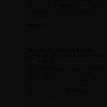
zanger, acteur, Oscar- en Grammywinnaar stierf
vorige week bij een motorongeluk, maar bleek in
Dublin bij leven al onsterfelijk. “Glen had 187.321
‘beste vrienden’”, sprak
LEES MEER »
Het Laatste Nieuws
Meer dan 60.000 Amerikanen
geëvacueerd voor bosbranden in staat
Washington
Zeker 60.000 Amerikanen werden de voorbije dag
geëvacueerd voor een grote bosbrand nabij Spokan
een stad in het oosten van de staat Washington. Al
meer dan 2.100 hectare bos ging in rook op in wat
lokale autoriteiten ‘een buitengewoon’
bosbrandseizoen noemen.