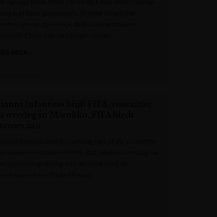
e zijn pas twee ritten ver en de Lotto-Intermarché-
oeg is al bijna gehalveerd. Al twee Belgische
ensters gaven op en ook de Estse kampioene
lisabeth Ebras kon niet langer verder.
EES MEER »
et Nieuwsblad
ianni Infantino blijft FIFA-voorzitter
a overleg in Marokko, FIFA biedt
xcuses aan
anni Infantino treedt voorlopig niet af als voorzitter
an wereldvoetbalbond FIFA. Dat bleek woensdag na
en spoedvergadering van de bond nabij de
arokkaanse hoofdstad Rabat.