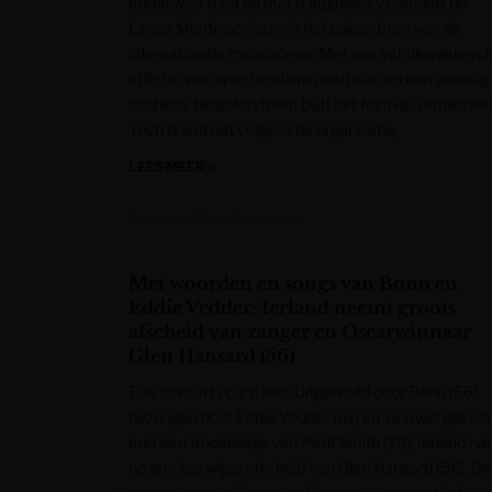
metal. Van 6 tot en met 9 augustus verandert de
Lange Munte opnieuw in het epicentrum van de
internationale metalscene. Met een indrukwekkend
affiche, een spectaculaire deathride en een volledig
cashless betaalsysteem blijft het festival vernieuwe
Toch draait het volgens de organisatie,
LEES MEER »
Krant van West-Vlaanderen
Met woorden en songs van Bono en
Eddie Vedder: Ierland neemt groots
afscheid van zanger en Oscarwinnaar
Glen Hansard (56)
Een uitvaart op z’n Iers. Uitgewuifd door Bono (66),
bezongen door Eddie Vedder (61) en vaarwel gekust
met een troostliedje van Patti Smith (79). Ierland n
op grootse wijze afscheid van Glen Hansard (56). De