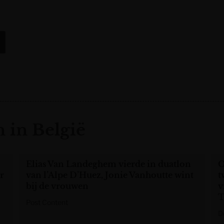
 in België
Elias Van Landeghem vierde in duatlon
O
er
van l’Alpe D’Huez, Jonie Vanhoutte wint
t
bij de vrouwen
v
T
Post Content
D