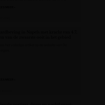
EES MEER »
RT NWS
ardbeving in Napels met kracht van 4.7,
en van de zwaarste ooit in het gebied
ees het volledige artikel op de website van De
orgen.
EES MEER »
e Morgen
llegale portiers, drugs en nachtlawaai: