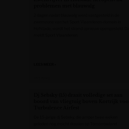
problemen met blauwalg
2 dagen nadat blauwalg werd vastgesteld in de
zwemzone van het Sport Vlaanderen-domein in
Hofstade, wordt het strand opnieuw opengesteld. D
meldt Sport Vlaanderen.
LEES MEER »
VRT NWS
Dj Sebsky (15) draait volledige set aan
boord van vliegtuig boven Kortrijk voo
Turbulence Airfest
De 15-jarige dj Sebsky, die amper twee weken
geleden nog mocht draaien op Tomorrowland