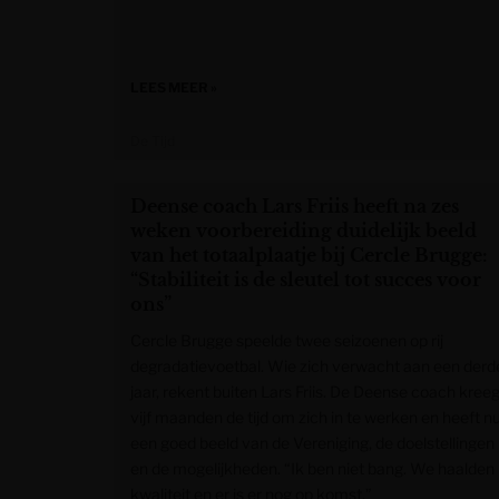
LEES MEER »
De Tijd
Deense coach Lars Friis heeft na zes
weken voorbereiding duidelijk beeld
van het totaalplaatje bij Cercle Brugge:
“Stabiliteit is de sleutel tot succes voor
ons”
Cercle Brugge speelde twee seizoenen op rij
degradatievoetbal. Wie zich verwacht aan een derd
jaar, rekent buiten Lars Friis. De Deense coach kree
vijf maanden de tijd om zich in te werken en heeft n
een goed beeld van de Vereniging, de doelstellingen
en de mogelijkheden. “Ik ben niet bang. We haalden
kwaliteit en er is er nog op komst.”