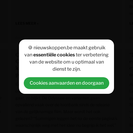
B
w
LEES MEER »
L
De Morgen
K
🍪 nieuwskoppen.be maakt gebruik
Ook in de boekhandel doen ‘The
van
essentiële cookies
ter verbetering
“
Odyssey’ en varianten het heel goed: “Je
e
van de website om u optimaal van
kan echt geen profiel op de lezer
e
dienst te zijn.
plakken”
o
Cookies aanvaarden en doorgaan
Een verfilming doet boeken verkopen. Zelfs als het
A
over een bijna drieduizend jaar oud episch gedicht
L
e
gaat, zo blijkt. De Odyssee en varianten gaan
g
g
opvallend vaak over de toonbank sinds de release
N
u
van de gelijknamige film. Maar wordt het ook
v
gelezen? “Sommigen leggen het na de eerste pagina’s
V
waarschijnlijk weg met het idee: nu begrijp ik het wel.”
B
a