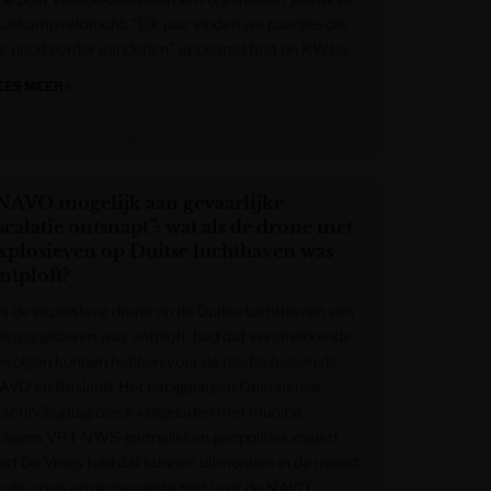
ulskampveldtocht: “Elk jaar vinden we paadjes die
e nooit eerder aandeden” appeared first on KW.be.
EES MEER »
rant van West-Vlaanderen
NAVO mogelijk aan gevaarlijke
scalatie ontsnapt”: wat als de drone met
xplosieven op Duitse luchthaven was
ntploft?
ls de explosieve drone op de Duitse luchthaven van
eipzig gisteren was ontploft, had dat verstrekkende
evolgen kunnen hebben voor de relatie tussen de
AVO en Rusland. Het nabijgelegen Oekraïense
rachtvliegtuig bleek volgeladen met munitie.
olgens VRT NWS-journalist en geopolitiek expert
ert De Vroey had dat kunnen uitmonden in de meest
cute crisis en de zwaarste test voor de NAVO