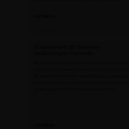
LEES MEER »
Het Nieuwsblad
Al minstens 6.125 doden na
aardbevingen Venezuela
Bij de aardbevingen in Venezuela van eind juni zijn al
minstens 6.125 doden gevallen. Dat blijkt uit de bala
die parlementsvoorzitter Jorge Rodriguez maandag
heeft bekendgemaakt. Bij een vorige telling was no
sprake van ruim 5.500 dodelijke slachtoffers.
LEES MEER »