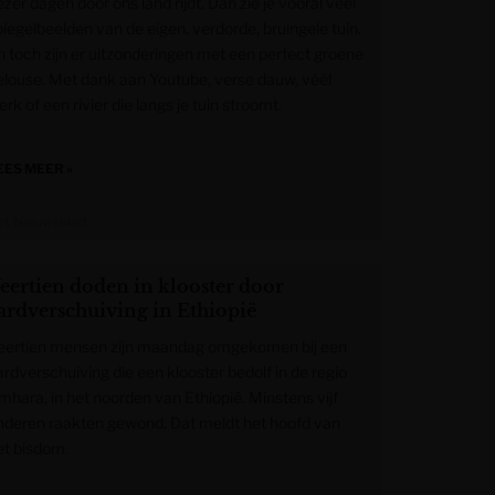
zer dagen door ons land rijdt. Dan zie je vooral veel
piegelbeelden van de eigen, verdorde, bruingele tuin.
n toch zijn er uitzonderingen met een perfect groene
elouse. Met dank aan Youtube, verse dauw, véél
rk of een rivier die langs je tuin stroomt.
EES MEER »
et Nieuwsblad
eertien doden in klooster door
ardverschuiving in Ethiopië
eertien mensen zijn maandag omgekomen bij een
ardverschuiving die een klooster bedolf in de regio
mhara, in het noorden van Ethiopië. Minstens vijf
nderen raakten gewond. Dat meldt het hoofd van
et bisdom.