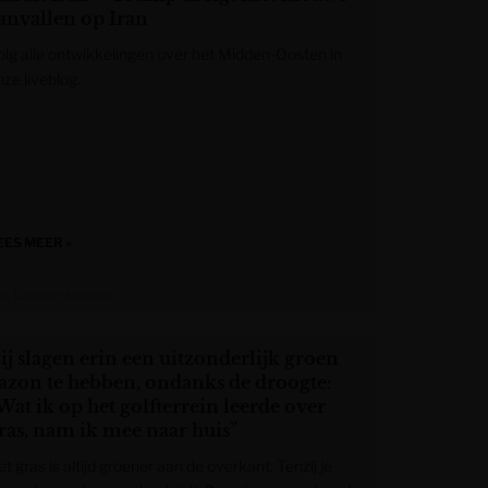
anvallen op Iran
olg alle ontwikkelingen over het Midden-Oosten in
ze liveblog.
EES MEER »
et Laatste Nieuws
ij slagen erin een uitzonderlijk groen
azon te hebben, ondanks de droogte:
Wat ik op het golfterrein leerde over
ras, nam ik mee naar huis”
t gras is altijd groener aan de overkant. Tenzij je