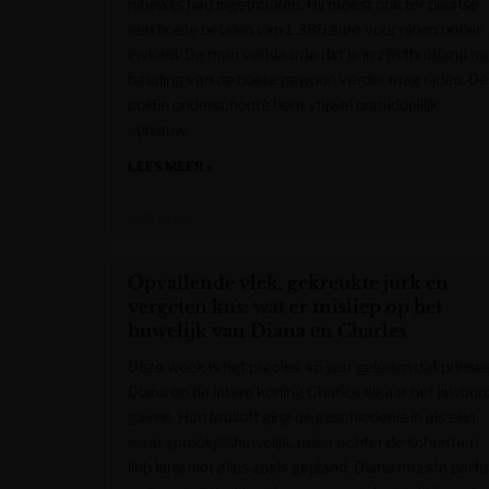
rijbewijs had ingetrokken. Hij moest ook ter plaatse
een boete betalen van 1.386 euro voor rijden onder
invloed. De man verklaarde dat je in zijn thuisland na
betaling van de boete gewoon verder mag rijden. De
politie onderschepte hem vrijwel onmiddellijk
opnieuw.
LEES MEER »
VRT NWS
Opvallende vlek, gekreukte jurk en
vergeten kus: wat er misliep op het
huwelijk van Diana en Charles
Deze week is het precies 45 jaar geleden dat prinse
Diana en de latere koning Charles elkaar het jawoor
gaven. Hun bruiloft ging de geschiedenis in als een
waar sprookjeshuwelijk, maar achter de schermen
liep lang niet alles zoals gepland. Diana morste parf