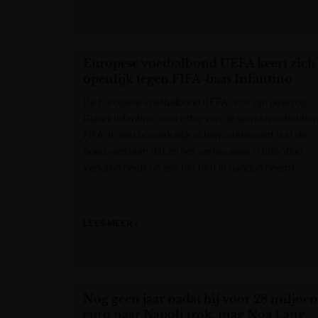
Krant van West-Vlaanderen
Europese voetbalbond UEFA keert zich
openlijk tegen FIFA-baas Infantino
De Europese voetbalbond UEFA richt zijn pijlen op
Gianni Infantino, voorzitter van de wereldvoetbalbo
FIFA. In een opmerkelijk scherp statement laat de
bond verstaan dat ze het vertrouwen in Infantino
verloren heeft en zelf het heft in handen neemt.
LEES MEER »
De Tijd
Nog geen jaar nadat hij voor 28 miljoen
euro naar Napoli trok, mag Noa Lang