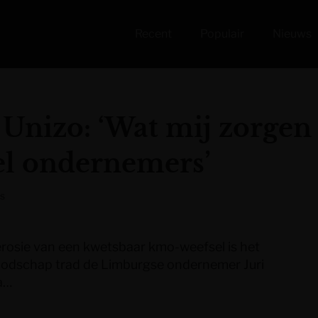
Recent
Populair
Nieuws
Unizo: ‘Wat mij zorgen b
eel ondernemers’
s
 erosie van een kwetsbaar kmo-weefsel is het
oodschap trad de Limburgse ondernemer Juri
va…