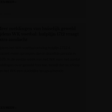
EES MEER »
RT NWS
eer meldingen van huiselijk geweld
ijdens WK voetbal: hulplijn 1712 vraagt
xtra aandacht
ijdens het WK-voetbal ontving hulplijn 1712 4
rocent meer oproepen dan in dezelfde periode in
025. In de eerste week van het WK nam het aantal
eldingen over geweld fors toe, terwijl dat na afloop
an het WK een duidelijke terugval kende.
EES MEER »