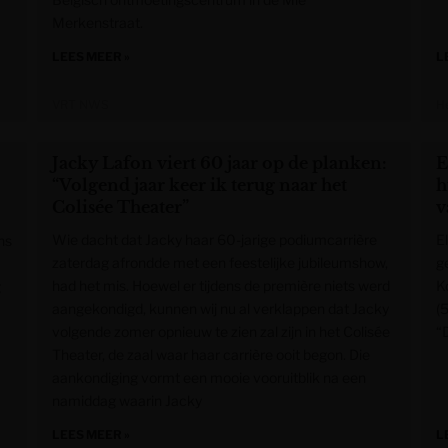
Merkenstraat.
LEES MEER »
L
VRT NWS
H
Jacky Lafon viert 60 jaar op de planken:
E
“Volgend jaar keer ik terug naar het
h
Colisée Theater”
v
Wie dacht dat Jacky haar 60-jarige podiumcarrière
E
ns
zaterdag afrondde met een feestelijke jubileumshow,
g
had het mis. Hoewel er tijdens de première niets werd
K
g
aangekondigd, kunnen wij nu al verklappen dat Jacky
(
volgende zomer opnieuw te zien zal zijn in het Colisée
“
Theater, de zaal waar haar carrière ooit begon. Die
aankondiging vormt een mooie vooruitblik na een
namiddag waarin Jacky
LEES MEER »
L