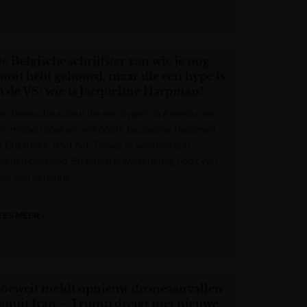
RT NWS
e Belgische schrijfster van wie je nog
ooit hebt gehoord, maar die een hype is
n de VS: wie is Jacqueline Harpman?
en Belgische auteur die een hype is in Amerika en
en miljoen boeken verkoopt? Jacqueline Harpman,
t Etterbeek, doet het. Terwijl ze veertien jaar
leden overleed. En terwijl je wellicht nog nooit van
aar had gehoord.
EES MEER »
et Nieuwsblad
oeweit meldt opnieuw droneaanvallen
anuit Iran – Trump dreigt met nieuwe