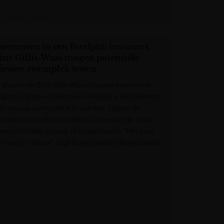
et Laatste Nieuws
wemmen in een forelput: inwoners
int-Gillis-Waas mogen potentiële
ieuwe zwemplek testen
n Meerdonk (Sint-Gillis-Waas) mogen inwoners in
ugustus testen of een privé-forelput in de toekomst
en nieuwe zwemplek kan worden. Tijdens de
roefperiode zullen er redders aanwezig zijn, maar
een strandbar, muziek of randanimatie. "Het gaat
m rust en natuur", zegt burgemeester Koen Daniëls.