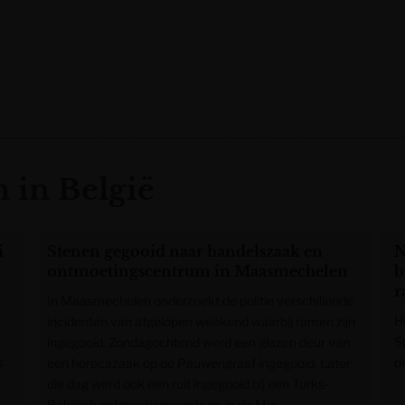
 in België
i
Stenen gegooid naar handelszaak en
N
ontmoetingscentrum in Maasmechelen
b
r
In Maasmechelen onderzoekt de politie verschillende
H
incidenten van afgelopen weekend waarbij ramen zijn
S
ingegooid. Zondagochtend werd een glazen deur van
.
de
een horecazaak op de Pauwengraaf ingegooid. Later
die dag werd ook een ruit ingegooid bij een Turks-
Belgisch ontmoetingscentrum in de Mie