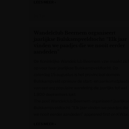
LEES MEER »
De Tijd
Wandelclub Beernem organiseert
jaarlijkse Bulskampveldtocht: “Elk jaar
vinden we paadjes die we nooit eerder
aandeden”
De Koninklijke Wandelclub Beernem vzw maakt zic
op voor haar jaarlijkse Bulskampveldtocht. Op
zaterdag 15 augustus is het provinciaal domein
Bulskampveld opnieuw de start- en aankomstplaat
van een erg populaire wandeling die jaarlijks tot wel
1.800 deelnemers lokt.
The post Wandelclub Beernem organiseert jaarlijks
Bulskampveldtocht: “Elk jaar vinden we paadjes die
we nooit eerder aandeden” appeared first on KW.be
LEES MEER »