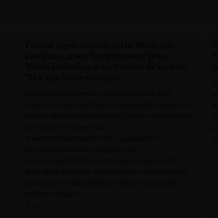
Krant van West-Vlaanderen
H
Protest tegen strandbars in Westende
Z
zwelt aan, maar burgemeester Jean-
S
Marie Dedecker is niet onder de indruk:
n
“Het zijn beroepszagers”
I
Een groep bewoners en tweedeverblijvers trekt
a
opnieuw aan de alarmbel over de geluidsoverlast van
e
de strandbars in Westende-Bad. Via een online petitie,
p
die te ondertekenen is via
g
www.strandbaroverlast.com vragen ze het
o
gemeentebestuur om de regels voor
muziekactiviteiten te verstrengen. Burgemeester
Jean-Marie Dedecker wijst de kritiek van de hand en
benadrukt dat alle uitbatingen binnen de wettelijke
normen verlopen.
The