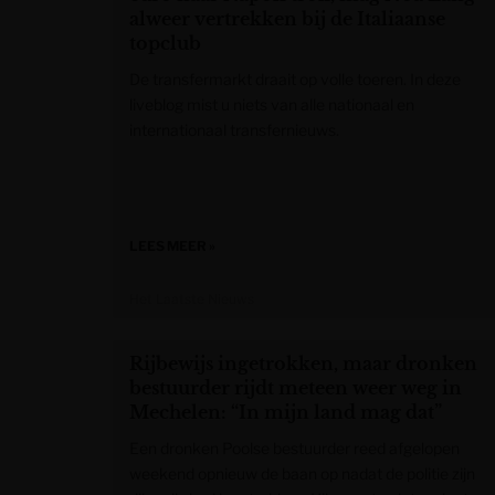
alweer vertrekken bij de Italiaanse
topclub
De transfermarkt draait op volle toeren. In deze
liveblog mist u niets van alle nationaal en
internationaal transfernieuws.
LEES MEER »
Het Laatste Nieuws
Rijbewijs ingetrokken, maar dronken
bestuurder rijdt meteen weer weg in
Mechelen: “In mijn land mag dat”
Een dronken Poolse bestuurder reed afgelopen
weekend opnieuw de baan op nadat de politie zijn