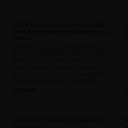
VRT NWS
V
SAVE-bord onthuld voor Francis (16),
D
die 4 jaar geleden werd doodgereden in
n
Temse
i
In Temse is vandaag een SAVE-bord onthuld voor
E
nd
Francis, de 16-jarige jongen die daar precies 4 jaar
e
geleden werd doodgereden. De dader was onder
ui
invloed van alcohol en cannabis. In beroep werd zijn
ge
effectieve celstraf van 9 jaar gehalveerd. De familie
h
van Francis vond dat vonnis "verschrikkelijk".
LEES MEER »
L
VRT NWS
H
ZOMERTIP: Genieten van prachtige
K
panorama’s
v