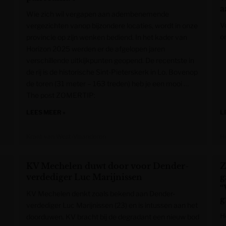
a
Wie zich wil vergapen aan adembenemende
V
vergezichten vanop bijzondere locaties, wordt in onze
on
provincie op zijn wenken bediend. In het kader van
Horizon 2025 werden er de afgelopen jaren
verschillende uitkijkpunten geopend. De recentste in
de rij is de historische Sint-Pieterskerk in Lo. Bovenop
de toren (31 meter – 163 treden) heb je een mooi …
The post ZOMERTIP:
LEES MEER »
L
Krant van West-Vlaanderen
H
KV Mechelen duwt door voor Dender-
Z
verdediger Luc Marijnissen
g
“
KV Mechelen denkt zoals bekend aan Dender-
g
verdediger Luc Marijnissen (23) en is intussen aan het
He
doorduwen. KV bracht bij de degradant een nieuw bod