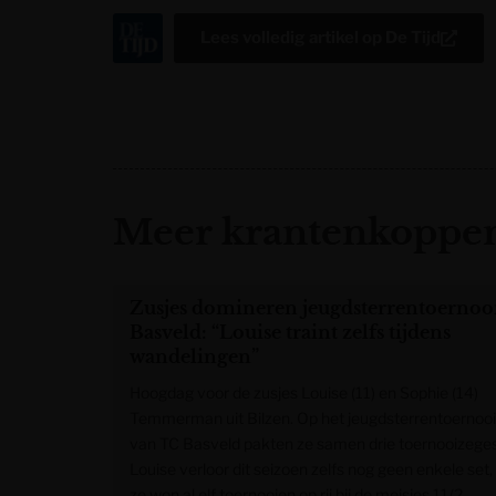
Lees volledig artikel op
De Tijd
Meer krantenkoppen
Zusjes domineren jeugdsterrentoernoo
Basveld: “Louise traint zelfs tijdens
wandelingen”
Hoogdag voor de zusjes Louise (11) en Sophie (14)
Temmerman uit Bilzen. Op het jeugdsterrentoernooi
van TC Basveld pakten ze samen drie toernooizeges
Louise verloor dit seizoen zelfs nog geen enkele set,
ze won al elf toernooien op rij bij de meisjes 11/2.