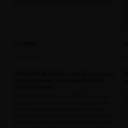
de
uit en biedt de Nederlander een vierjarig contract aan.
s
E
p
we
LEES MEER »
L
Het Nieuwsblad
H
ANALYSE. Belgische royals dragen graag
V
Belgische mode, maar bijna altijd van
a
dezelfde namen
V
s
Woensdag lazen we hoe een koninklijke keuze voor
a
d
een Belgisch merk voor geloofwaardigheid, verkoop
A
en soms zelfs internationale interesse kan zorgen.
a
Merken groot en klein bevestigden het: het is een van
h
um
de weinige vormen van reclame die je niet kan kopen.