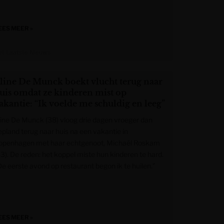
EES MEER »
et Laatste Nieuws
line De Munck boekt vlucht terug naar
uis omdat ze kinderen mist op
akantie: “Ik voelde me schuldig en leeg”
line De Munck (38) vloog drie dagen vroeger dan
epland terug naar huis na een vakantie in
openhagen met haar echtgenoot, Michaël Roskam
53). De reden: het koppel miste hun kinderen te hard.
De eerste avond op restaurant begon ik te huilen.”
EES MEER »