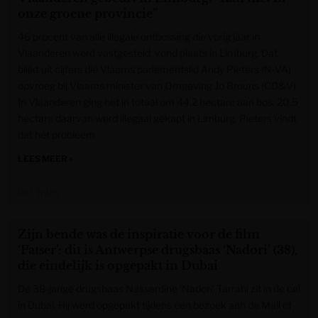
onze groene provincie”
46 procent van alle illegale ontbossing die vorig jaar in
Vlaanderen werd vastgesteld, vond plaats in Limburg. Dat
blijkt uit cijfers die Vlaams parlementslid Andy Pieters (N-VA)
opvroeg bij Vlaams minister van Omgeving Jo Brouns (CD&V).
In Vlaanderen ging het in totaal om 44,2 hectare aan bos. 20,5
hectare daarvan werd illegaal gekapt in Limburg. Pieters vindt
dat het probleem
LEES MEER »
VRT NWS
Zijn bende was de inspiratie voor de film
‘Patser’: dit is Antwerpse drugsbaas ‘Nadori’ (38),
die eindelijk is opgepakt in Dubai
De 38-jarige drugsbaas Nasserdine ‘Nadori’ Tarrahi zit in de cel
in Dubai. Hij werd opgepakt tijdens een bezoek aan de Mall of