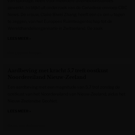
van spionage, heeft voor meerdere overheidsinstanties
gewerkt, zo blijkt uit onderzoek van de Canadese omroep CBC
News. De vrouw, Claire Biwei Zhang, heeft een cv om u tegen
te zeggen, van het Europees Ruimteagentschap tot de
Wereldhandelsorganisatie in Zwitserland. De zaak
LEES MEER »
Het Laatste Nieuws
Aardbeving met kracht 5,7 treft oostkust
Noordereiland Nieuw-Zeeland
Een aardbeving met een magnitude van 5,7 trof zondag de
oostkust van het Noordereiland van Nieuw-Zeeland, aldus het
Nieuw-Zeelandse GeoNet.
LEES MEER »
Gazet van Antwerpen