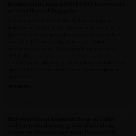
Knokke-Heist: bijna 1.000 EHBO-interventies
en tientallen reddingsacties
De kustredders van Knokke-Heist hebben een bijzonder
drukke maand achter de rug. In juli verleenden ze maar liefst
967 keer eerste hulp op het strand en moesten ze tientallen
keren uitrukken voor reddingsacties in zee. Vooral
watersporters en opblaasbootjes zorgden geregeld voor
interventies.
The post Drukke julimaand voor kustredders in Knokke-Heist:
bijna 1.000 EHBO-interventies en tientallen reddingsacties
appeared first
LEES MEER »
Krant van West-Vlaanderen
Met woorden en songs van Bono en Eddie
Vedder: Ierland neemt groots afscheid van
zanger en Oscarwinnaar Glen Hansard (56)