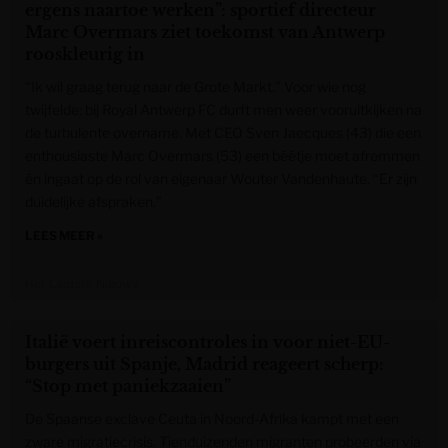
ergens naartoe werken”: sportief directeur
Marc Overmars ziet toekomst van Antwerp
rooskleurig in
“Ik wil graag terug naar de Grote Markt.” Voor wie nog
twijfelde: bij Royal Antwerp FC durft men weer vooruitkijken na
de turbulente overname. Met CEO Sven Jaecques (43) die een
enthousiaste Marc Overmars (53) een béétje moet afremmen
én ingaat op de rol van eigenaar Wouter Vandenhaute. “Er zijn
duidelijke afspraken.”
LEES MEER »
Het Laatste Nieuws
Italië voert inreiscontroles in voor niet-EU-
burgers uit Spanje, Madrid reageert scherp:
“Stop met paniekzaaien”
De Spaanse exclave Ceuta in Noord-Afrika kampt met een
zware migratiecrisis. Tienduizenden migranten probeerden via