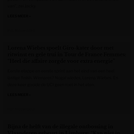
van”, zei Jacky.
LEES MEER »
Het Nieuwsblad
Lorena Wiebes spoelt Giro-kater door met
ritwinst en gele trui in Tour de France Femmes:
“Heel die affaire zorgde voor extra energie”
Eerste etappe en eerste sprint aan het eind van een heel
lastige finish. Winnares? Nogal wiedes, Lorena Wiebes. En
deze keer gooide de UCI geen roet in het eten.
LEES MEER »
Het Nieuwsblad
Bijna de helft van de illegale ontbossing in
Vlaanderen gebeurt in Limburg: “Kan niet in