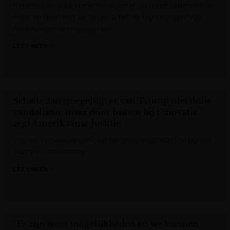
Herentals staat de komende dagen in het teken van Herentals
Fietst en Feest met vanavond al het na-Tourcriterium. Volg
deze Kempense hoogdag hier.
LEES MEER »
Het Nieuwsblad
Schade aan spiegelvijver van Trump niet door
vandalisme maar door fouten bij renovatie,
zegt Amerikaanse Justitie
Volg alle ontwikkelingen over het presidentschap van Donald
Trump in onze liveblog.
LEES MEER »
Het Laatste Nieuws
“Er zijn weer mogelijkheden en we kunnen