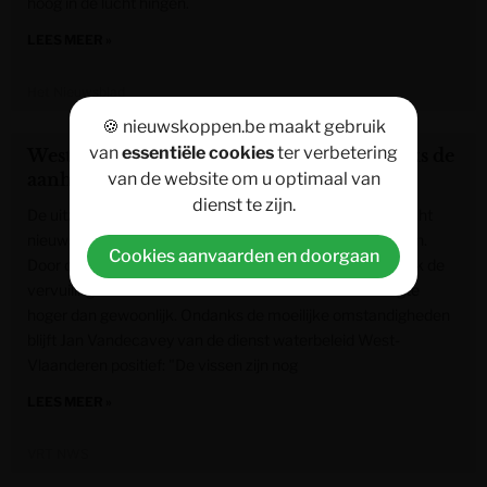
hoog in de lucht hingen.
LEES MEER »
Het Nieuwsblad
🍪 nieuwskoppen.be maakt gebruik
van
essentiële cookies
ter verbetering
West-Vlaamse vissen houden stand ondanks de
van de website om u optimaal van
aanhoudende droogte
dienst te zijn.
De uitzonderlijke droogte van de afgelopen weken is slecht
nieuws voor de vissen in West-Vlaamse beken en rivieren.
Cookies aanvaarden en doorgaan
Door de warmte zit er minder zuurstof in het water en ook de
vervuiling van het water is door de aanhoudende droogte
hoger dan gewoonlijk. Ondanks de moeilijke omstandigheden
blijft Jan Vandecavey van de dienst waterbeleid West-
Vlaanderen positief: "De vissen zijn nog
LEES MEER »
VRT NWS