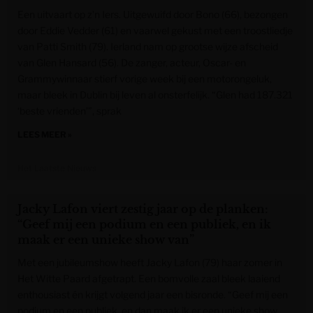
Een uitvaart op z’n Iers. Uitgewuifd door Bono (66), bezongen
door Eddie Vedder (61) en vaarwel gekust met een troostliedje
van Patti Smith (79). Ierland nam op grootse wijze afscheid
van Glen Hansard (56). De zanger, acteur, Oscar- en
Grammywinnaar stierf vorige week bij een motorongeluk,
maar bleek in Dublin bij leven al onsterfelijk. “Glen had 187.321
‘beste vrienden’”, sprak
LEES MEER »
Het Laatste Nieuws
Jacky Lafon viert zestig jaar op de planken:
“Geef mij een podium en een publiek, en ik
maak er een unieke show van”
Met een jubileumshow heeft Jacky Lafon (79) haar zomer in
Het Witte Paard afgetrapt. Een bomvolle zaal bleek laaiend
enthousiast én krijgt volgend jaar een bisronde. “Geef mij een
podium en een publiek, en dan maak ik er een unieke show