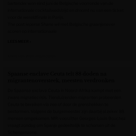
bartender won eind juni de Belgische voorronde van de
internationale cocktailwedstrijd en droomt nu van een ticket
voor de wereldfinale in Parijs.
The post Ieperse Shane wil met Belgische graanjenever
scoren op internationaale
LEES MEER »
Krant van West-Vlaanderen
Spaanse enclave Ceuta telt 88 doden na
migrantenoversteek, meesten verdronken
De Spaanse exclave Ceuta in Noord-Afrika kampt met een
zware migratiecrisis. Tienduizenden migranten probeerden
Ceuta te bereiken via zee of door de grenshekken te
bestormen. Volgens de burgemeester zijn daarbij al zeker 88
mensen omgekomen. MR-voorzitter Georges-Louis Bouchez
vraagt zondag om Spanje gedeeltelijk te schorsen uit de
Schengenzone.