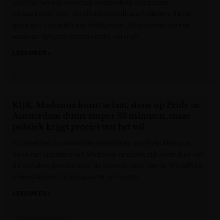
voor het tweede kwartaal voorgesteld, nog steeds
aangedreven door zijn cloudcomputingactiviteiten, die de
grote golf van artificiële intelligentie (AI) ondersteunen en
waarvan het groeitempo verder versnelt.
LEES MEER »
Het Nieuwsblad
KIJK. Madonna komt te laat, show op Pride in
Amsterdam duurt amper 33 minuten, maar
publiek krijgt precies wat het wil
Inclusief het onverwachte verschijnen van Kylie Minogue
bleek het optreden van Madonna, ondanks zijn korte duur van
33 minuten, precies waar de feestvierders van de WorldPride
in Amsterdam zaterdagnacht op hoopte.
LEES MEER »
Het Laatste Nieuws