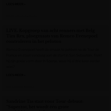
LEES MEER »
Gazet van Antwerpen
LIVE. Kopgroep van acht renners met Belg
Tim Rex, ploegmaats van Remco Evenepoel
controleren in het peloton
Remco Evenepoel heeft de smaak te pakken na de Tour de
France en staat vandaag aan de start in San Sebastián. Trekt
hij zijn goeie vorm door in Spanje, waar hij al drie keer eerder
won?
LEES MEER »
Het Laatste Nieuws
Sandrine Tas staat voor Tour-debuut:
“Superzot, het wordt één grote