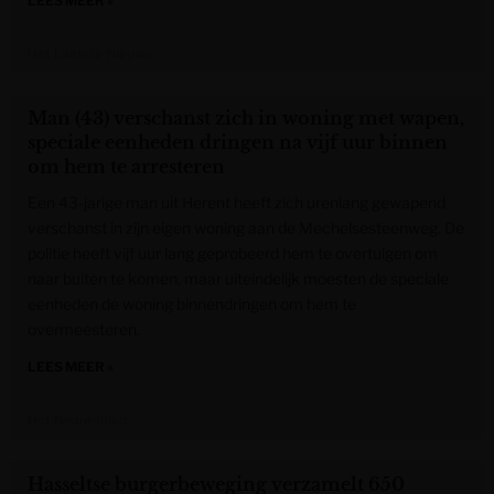
LEES MEER »
Het Laatste Nieuws
Man (43) verschanst zich in woning met wapen,
speciale eenheden dringen na vijf uur binnen
om hem te arresteren
Een 43-jarige man uit Herent heeft zich urenlang gewapend
verschanst in zijn eigen woning aan de Mechelsesteenweg. De
politie heeft vijf uur lang geprobeerd hem te overtuigen om
naar buiten te komen, maar uiteindelijk moesten de speciale
eenheden de woning binnendringen om hem te
overmeesteren.
LEES MEER »
Het Nieuwsblad
Hasseltse burgerbeweging verzamelt 650