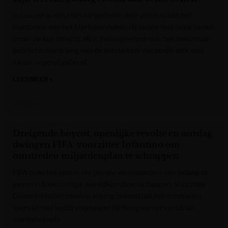
In Leuven is een man aangereden door een bus aan het
busstation aan het Martelarenplein. Hij kwam met beide benen
onder de bus terecht. Hij is zwaargewond naar het ziekenhuis
gebracht. Het is lang niet de eerste keer dat op die plek een
zwaar ongeval gebeurt.
LEES MEER »
VRT NWS
Dreigende boycot, openlijke revolte en ontslag
dwingen FIFA-voorzitter Infantino om
omstreden miljardenplan te schrappen
FIFA trekt het plan in om private investeerders een belang te
geven in toekomstige wereldkampioenschappen. Voorzitter
Gianni Infantino maakte vrijdag bekend dat het omstreden
voorstel niet wordt voortgezet na hevig verzet vanuit de
voetbalwereld.