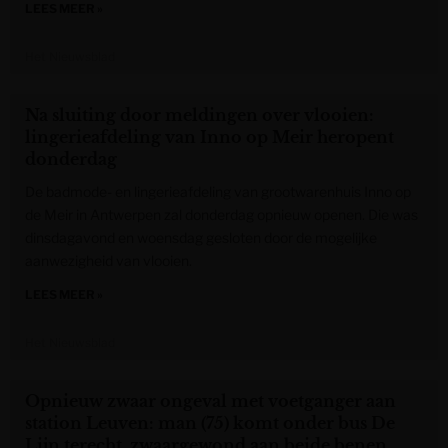
LEES MEER »
Het Nieuwsblad
Na sluiting door meldingen over vlooien:
lingerieafdeling van Inno op Meir heropent
donderdag
De badmode- en lingerieafdeling van grootwarenhuis Inno op
de Meir in Antwerpen zal donderdag opnieuw openen. Die was
dinsdagavond en woensdag gesloten door de mogelijke
aanwezigheid van vlooien.
LEES MEER »
Het Nieuwsblad
Opnieuw zwaar ongeval met voetganger aan
station Leuven: man (75) komt onder bus De
Lijn terecht, zwaargewond aan beide benen