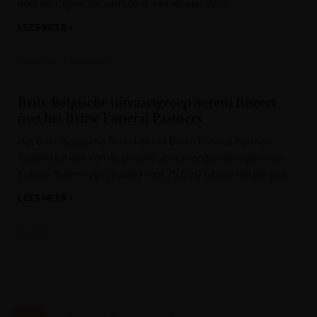
door een agent die vermomd was als een struik.
LEES MEER »
Gazet van Antwerpen
Brits-Belgische uitvaartgroep Sereni fuseert
met het Britse Funeral Partners
Het Brits-Belgische Sereni en het Britse Funeral Partners
fuseren tot een van de grotere uitvaartondernemingen van
Europa. Samen zijn ze goed voor 75.000 uitvaarten per jaar.
LEES MEER »
De Tijd