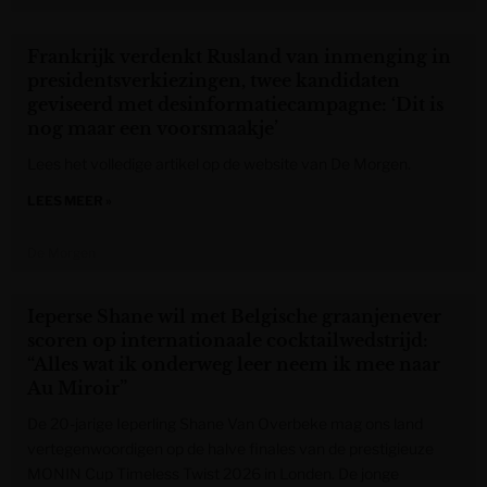
Frankrijk verdenkt Rusland van inmenging in
presidentsverkiezingen, twee kandidaten
geviseerd met desinformatiecampagne: ‘Dit is
nog maar een voorsmaakje’
Lees het volledige artikel op de website van De Morgen.
LEES MEER »
De Morgen
Ieperse Shane wil met Belgische graanjenever
scoren op internationaale cocktailwedstrijd:
“Alles wat ik onderweg leer neem ik mee naar
Au Miroir”
De 20-jarige Ieperling Shane Van Overbeke mag ons land
vertegenwoordigen op de halve finales van de prestigieuze
MONIN Cup Timeless Twist 2026 in Londen. De jonge