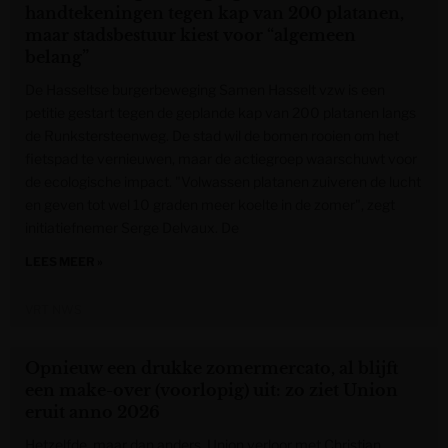
handtekeningen tegen kap van 200 platanen,
maar stadsbestuur kiest voor “algemeen
belang”
De Hasseltse burgerbeweging Samen Hasselt vzw is een
petitie gestart tegen de geplande kap van 200 platanen langs
de Runkstersteenweg. De stad wil de bomen rooien om het
fietspad te vernieuwen, maar de actiegroep waarschuwt voor
de ecologische impact. "Volwassen platanen zuiveren de lucht
en geven tot wel 10 graden meer koelte in de zomer", zegt
initiatiefnemer Serge Delvaux. De
LEES MEER »
VRT NWS
Opnieuw een drukke zomermercato, al blijft
een make-over (voorlopig) uit: zo ziet Union
eruit anno 2026
Hetzelfde, maar dan anders. Union verloor met Christian