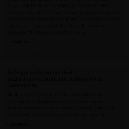
Burgess, Kjell Scherpen en Guillaume François een flinke
portie van het club-DNA, maar van een grote make-over is er
deze keer in Brussel (nog) geen sprake. En zelfs al komt die er
nog, dan zijn ze na een proactieve mercato meer dan
gewapend. “Ik heb geen glazen bol, maar…”
LEES MEER »
Het Laatste Nieuws
Kabelgigant Prysmian doet
miljardenovername, met uitloper tot in
Oudenaarde
Het Italiaanse Prysmian, een van de wereldleiders in
elektriciteits- en datakabels, neemt de Amerikaanse
sectorgenoot Atkore over in een miljardendeal. Ook de site
van Vergokan in Oudenaarde verandert van eigenaar.
LEES MEER »