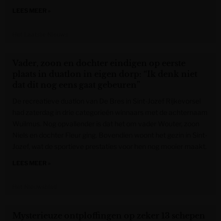
LEES MEER »
Het Laatste Nieuws
Vader, zoon en dochter eindigen op eerste
plaats in duatlon in eigen dorp: “Ik denk niet
dat dit nog eens gaat gebeuren”
De recreatieve duatlon van De Bres in Sint-Jozef Rijkevorsel
had zaterdag in drie categorieën winnaars met de achternaam
Wuilmus. Nog opvallender is dat het om vader Wouter, zoon
Niels en dochter Fleur ging. Bovendien woont het gezin in Sint-
Jozef, wat de sportieve prestaties voor hen nog mooier maakt.
LEES MEER »
Het Nieuwsblad
Mysterieuze ontploffingen op zeker 13 schepen