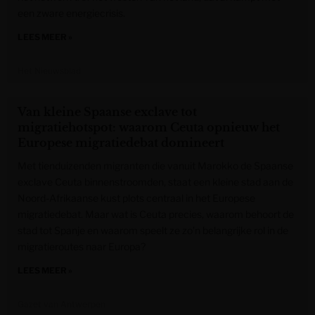
een zware energiecrisis.
LEES MEER »
Het Nieuwsblad
Van kleine Spaanse exclave tot
migratiehotspot: waarom Ceuta opnieuw het
Europese migratiedebat domineert
Met tienduizenden migranten die vanuit Marokko de Spaanse
exclave Ceuta binnenstroomden, staat een kleine stad aan de
Noord-Afrikaanse kust plots centraal in het Europese
migratiedebat. Maar wat is Ceuta precies, waarom behoort de
stad tot Spanje en waarom speelt ze zo’n belangrijke rol in de
migratieroutes naar Europa?
LEES MEER »
Gazet van Antwerpen