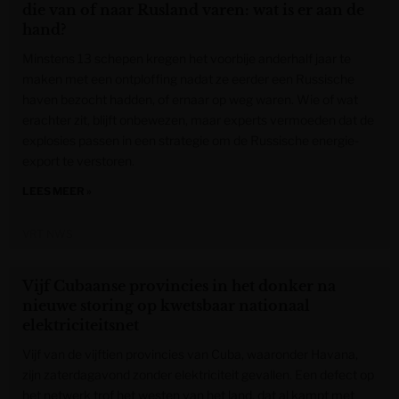
die van of naar Rusland varen: wat is er aan de
hand?
Minstens 13 schepen kregen het voorbije anderhalf jaar te
maken met een ontploffing nadat ze eerder een Russische
haven bezocht hadden, of ernaar op weg waren. Wie of wat
erachter zit, blijft onbewezen, maar experts vermoeden dat de
explosies passen in een strategie om de Russische energie-
export te verstoren.
LEES MEER »
VRT NWS
Vijf Cubaanse provincies in het donker na
nieuwe storing op kwetsbaar nationaal
elektriciteitsnet
Vijf van de vijftien provincies van Cuba, waaronder Havana,
zijn zaterdagavond zonder elektriciteit gevallen. Een defect op
het netwerk trof het westen van het land, dat al kampt met