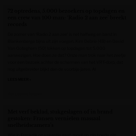
72 optredens, 5.000 bezoekers op topdagen en
een crew van 100 man: ‘Radio 2 aan zee’ breekt
records
De zomer van ‘Radio 2 aan zee’ is net halfweg en barst in
Blankenberge bijna uit zijn voegen. Kim Debrie (48) en David
Van Ooteghem (50) lokken op topdagen tot 5.000
aanwezigen. Hoe doen ze dat? Onze man trok naar het zeetje
voor een bezoek achter de schermen van het VRT-dorp, dat
nog uitgebreider blijkt dan de voorbije jaren. Al
LEES MEER »
Het Laatste Nieuws
Met verf beklad, stukgeslagen of in brand
gestoken: Fransen vernielen massaal
snelheidscamera’s
Wie in Frankrijk op vakantie gaat, moet op zijn hoede zijn.