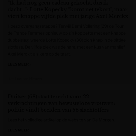
“Ik had nog geen cadeau gekocht, dus ik
dacht…”: Lotte Kopecky “komt net tekort”, maar
viert knappe vijfde plek met jarige Axel Merckx
Hoezo overgangsetappe? Terwijl Demi Vollering (29) de Tour
de France Femmes opnieuw op z’n kop zette met een knappe
dubbelslag, weerde Lotte Kopecky (30) zich knap in de pittige
slotfase. De vijfde plek was de hare, met een kus van manlief
Axel Merckx als kers op de taart.
LEES MEER »
Het Laatste Nieuws
Duitser (68) staat terecht voor 22
verkrachtingen van bewusteloze vrouwen:
politie vindt beelden van 58 slachtoffers
Lees het volledige artikel op de website van De Morgen.
LEES MEER »