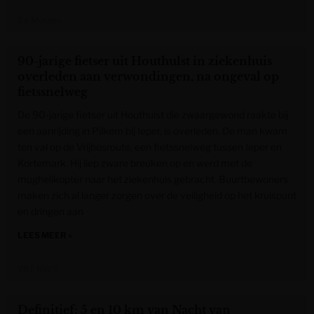
De Morgen
90-jarige fietser uit Houthulst in ziekenhuis
overleden aan verwondingen, na ongeval op
fietssnelweg
De 90-jarige fietser uit Houthulst die zwaargewond raakte bij
een aanrijding in Pilkem bij Ieper, is overleden. De man kwam
ten val op de Vrijbosroute, een fietssnelweg tussen Ieper en
Kortemark. Hij liep zware breuken op en werd met de
mughelikopter naar het ziekenhuis gebracht. Buurtbewoners
maken zich al langer zorgen over de veiligheid op het kruispunt
en dringen aan
LEES MEER »
VRT NWS
Definitief: 5 en 10 km van Nacht van