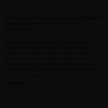
Krant van West-Vlaanderen
Politie Brussel-West vindt meer dan 2 kilogram
speed na controle snelheidsduivel in
Ganshoren
De lokale politie van de zone Brussel-West
(Jette/Ganshoren/Koekelberg/Sint-Jans-Molenbeek/Sint-
Agatha-Berchem) heeft vandaag meer dan 2 kilogram speed
en kleinere hoeveelheden cocaïne en ketamine in beslag
genomen nadat een patrouille een snelheidsduivel had
tegengehouden. Drie verdachten werden uiteindelijk door de
onderzoeksrechter onder aanhoudingsbevel geplaatst. Dat
meldt de politie Brussel-West.
LEES MEER »
VRT NWS