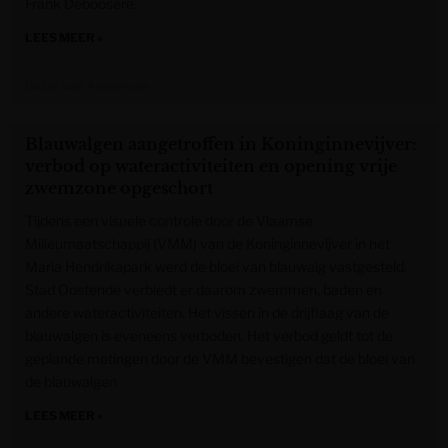
Frank Deboosere.
LEES MEER »
Gazet van Antwerpen
Blauwalgen aangetroffen in Koninginnevijver:
verbod op wateractiviteiten en opening vrije
zwemzone opgeschort
Tijdens een visuele controle door de Vlaamse
Milieumaatschappij (VMM) van de Koninginnevijver in het
Maria Hendrikapark werd de bloei van blauwalg vastgesteld.
Stad Oostende verbiedt er daarom zwemmen, baden en
andere wateractiviteiten. Het vissen in de drijflaag van de
blauwalgen is eveneens verboden. Het verbod geldt tot de
geplande metingen door de VMM bevestigen dat de bloei van
de blauwalgen
LEES MEER »