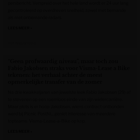
persbericht. Verspreid over het hele land wordt er 24 uur lang
gecontroleerd op overdreven snelheid, zowel met bemande
als met onbemande radars.
LEES MEER »
Het Nieuwsblad
“Geen profwaardig niveau”, maar toch zou
Fabio Jakobsen straks voor Visma-Lease a Bike
tekenen: het verhaal achter de meest
opmerkelijke transfer van de zomer
Na drie kwakkeljaren van jewelste leek Fabio Jakobsen (29) af
te stevenen op een roemloos einde van zijn wielercarrière.
Maar plots is er hoop: Jakobsen, wiens contract ontbonden
werd bij Picnic PostNL, geniet interesse van meerdere
topteams. Visma-Lease-a-Bike op kop.
LEES MEER »