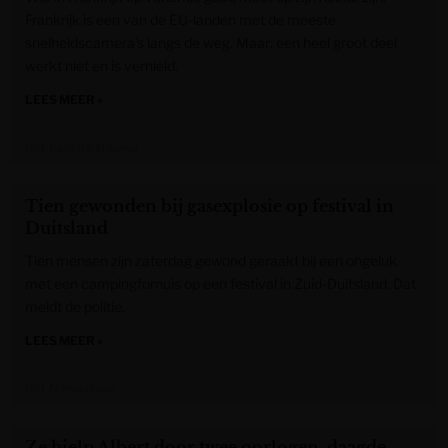
Frankrijk is een van de EU-landen met de meeste
snelheidscamera’s langs de weg. Maar: een heel groot deel
werkt niet en is vernield.
LEES MEER »
Het Laatste Nieuws
Tien gewonden bij gasexplosie op festival in
Duitsland
Tien mensen zijn zaterdag gewond geraakt bij een ongeluk
met een campingfornuis op een festival in Zuid-Duitsland. Dat
meldt de politie.
LEES MEER »
Het Nieuwsblad
Ze hielp Albert door twee oorlogen, daagde