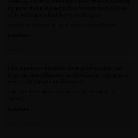
Twee op de drie aanvragen voor trajectcontrole
op gewestweg afgekeurd: te weinig ongevallen
of te weinig snelheidsovertredingen
Lees het volledige artikel op de website van De Morgen.
LEES MEER »
De Morgen
Olie opnieuw duurder door gelekte plan van
Iran om Amerikaanse en Israëlische schepen te
weren uit Straat van Hormuz
Volg alle ontwikkelingen over de energieprijzen in onze
liveblog.
LEES MEER »
Het Laatste Nieuws