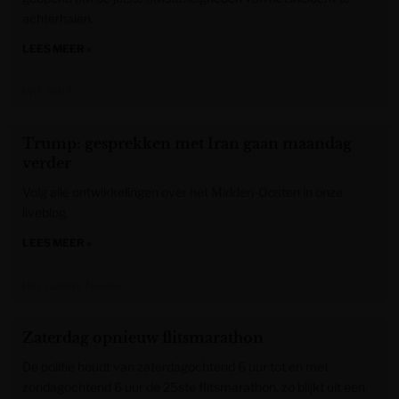
achterhalen.
LEES MEER »
VRT NWS
Trump: gesprekken met Iran gaan maandag
verder
Volg alle ontwikkelingen over het Midden-Oosten in onze
liveblog.
LEES MEER »
Het Laatste Nieuws
Zaterdag opnieuw flitsmarathon
De politie houdt van zaterdagochtend 6 uur tot en met
zondagochtend 6 uur de 25ste flitsmarathon, zo blijkt uit een