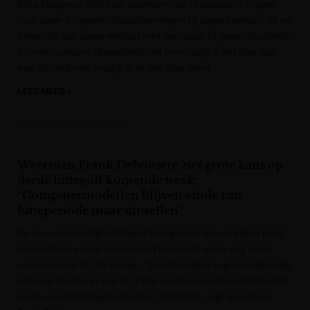
Miss Elegance. Met haar deelname wil ze aandacht vragen
voor spier- en gewrichtsaandoeningen bij jonge mensen. “Ik wil
tonen dat ook jonge meisjes met een spier- of gewrichtsziekte
kunnen kampen. Hoewel het niet eenvoudig is om elke dag
met pijn te leven, mag je je er niet door laten
LEES MEER »
Krant van West-Vlaanderen
Weerman Frank Deboosere ziet grote kans op
derde hittegolf komende week:
“Computermodellen blijven einde van
hitteperiode maar uitstellen”
De tweede landelijke hittegolf is nog maar net voorbij of er zit
al een derde aan te komen, met komende week nog maar
eens maxima tot 35 graden. “Vanaf midden augustus lijken de
scherpe kantjes er wat af, al blijven de computermodellen het
einde van de hitteperiode maar uitstellen”, zegt weerman