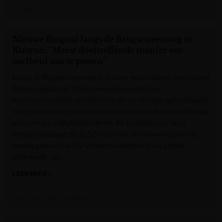
Het Nieuwsblad
Nieuwe flitspaal langs de Brugsesteenweg in
Kuurne: “Meest doeltreffende manier om
snelheid aan te passen”
Langs de Brugsesteenweg in Kuurne werd onlangs een nieuwe
flitspaal geplaatst. Op de gewestweg geldt een
maximumsnelheid van 50 km/u, die nu strenger gehandhaafd
moet worden. Het gemeentebestuur benadrukt dat de flitspaal
er kwam om veiligheidsredenen. De kostprijs voor deze
flitspaal bedraagt 85 815,50 euro en de verwerking van de
boetes gebeurt via ILV Verkeersveiligheid of via justitie,
afhankelijk van
LEES MEER »
Krant van West-Vlaanderen