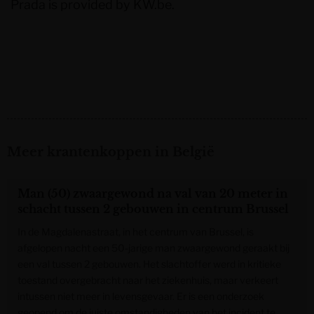
Prada
is provided by
KW.be
.
Meer krantenkoppen in België
Man (50) zwaargewond na val van 20 meter in
schacht tussen 2 gebouwen in centrum Brussel
In de Magdalenastraat, in het centrum van Brussel, is
afgelopen nacht een 50-jarige man zwaargewond geraakt bij
een val tussen 2 gebouwen. Het slachtoffer werd in kritieke
toestand overgebracht naar het ziekenhuis, maar verkeert
intussen niet meer in levensgevaar. Er is een onderzoek
geopend om de juiste omstandigheden van het incident te