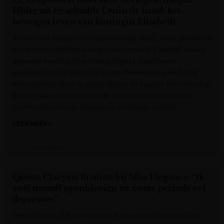
Hitler uit en schudde Lenin de hand: het
bewogen leven van koningin Elisabeth
Ze vond het Belgische hof aanvankelijk “eng”, maar groeide uit
tot de meest geliefde koningin van ons land. Elisabeth was de
drijvende kracht achter koning Albert I, speelde een
legendarische rol tijdens de Eerste Wereldoorlog en durfde
Hitler publiekelijk uit te dagen tijdens de Tweede Wereldoorlog.
Maar er was ook een keerzijde, met controversiële reizen,
communistische opvattingen en verborgen verdriet.
LEES MEER »
Het Laatste Nieuws
Qiënta Claeys is finaliste bij Miss Elegance: “Ik
voel mezelf openbloeien na zware periode vol
depressies”
Qiënta Claeys (22) uit Hooglede is een van de finalistes van