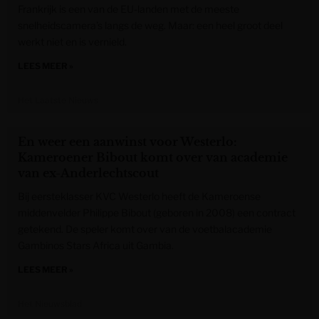
Frankrijk is een van de EU-landen met de meeste
snelheidscamera’s langs de weg. Maar: een heel groot deel
werkt niet en is vernield.
LEES MEER »
Het Laatste Nieuws
En weer een aanwinst voor Westerlo:
Kameroener Bibout komt over van academie
van ex-Anderlechtscout
Bij eersteklasser KVC Westerlo heeft de Kameroense
middenvelder Philippe Bibout (geboren in 2008) een contract
getekend. De speler komt over van de voetbalacademie
Gambinos Stars Africa uit Gambia.
LEES MEER »
Het Nieuwsblad