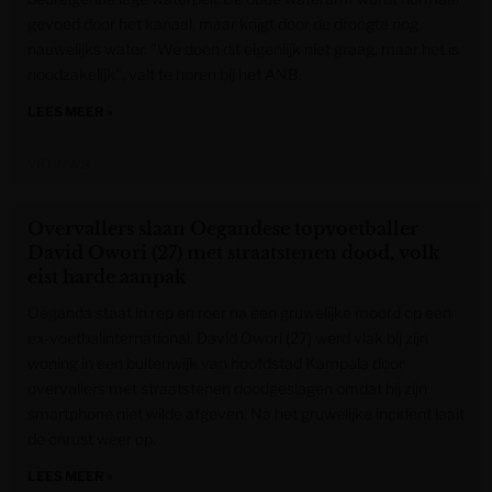
gevoed door het kanaal, maar krijgt door de droogte nog
nauwelijks water. "We doen dit eigenlijk niet graag, maar het is
noodzakelijk", valt te horen bij het ANB.
LEES MEER »
VRT NWS
Overvallers slaan Oegandese topvoetballer
David Owori (27) met straatstenen dood, volk
eist harde aanpak
Oeganda staat in rep en roer na een gruwelijke moord op een
ex-voetbalinternational. David Owori (27) werd vlak bij zijn
woning in een buitenwijk van hoofdstad Kampala door
overvallers met straatstenen doodgeslagen omdat hij zijn
smartphone niet wilde afgeven. Na het gruwelijke incident laait
de onrust weer op.
LEES MEER »