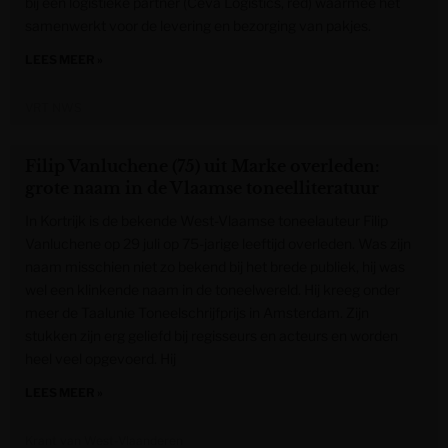
bij een logistieke partner (Ceva Logistics, red) waarmee het
samenwerkt voor de levering en bezorging van pakjes.
LEES MEER »
VRT NWS
Filip Vanluchene (75) uit Marke overleden:
grote naam in de Vlaamse toneelliteratuur
In Kortrijk is de bekende West-Vlaamse toneelauteur Filip
Vanluchene op 29 juli op 75-jarige leeftijd overleden. Was zijn
naam misschien niet zo bekend bij het brede publiek, hij was
wel een klinkende naam in de toneelwereld. Hij kreeg onder
meer de Taalunie Toneelschrijfprijs in Amsterdam. Zijn
stukken zijn erg geliefd bij regisseurs en acteurs en worden
heel veel opgevoerd. Hij
LEES MEER »
Krant van West-Vlaanderen