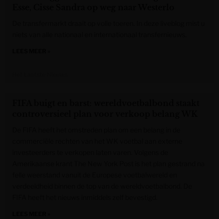
Esse, Cisse Sandra op weg naar Westerlo
De transfermarkt draait op volle toeren. In deze liveblog mist u
niets van alle nationaal en internationaal transfernieuws.
LEES MEER »
Het Laatste Nieuws
FIFA buigt en barst: wereldvoetbalbond staakt
controversieel plan voor verkoop belang WK
De FIFA heeft het omstreden plan om een belang in de
commerciële rechten van het WK voetbal aan externe
investeerders te verkopen laten varen. Volgens de
Amerikaanse krant The New York Post is het plan gestrand na
felle weerstand vanuit de Europese voetbalwereld en
verdeeldheid binnen de top van de wereldvoetbalbond. De
FIFA heeft het nieuws inmiddels zelf bevestigd.
LEES MEER »