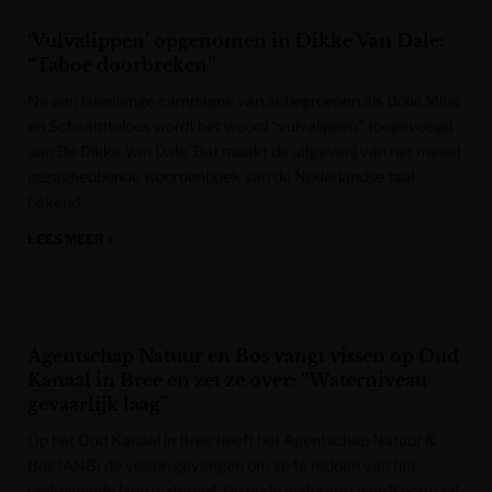
‘Vulvalippen’ opgenomen in Dikke Van Dale:
“Taboe doorbreken”
Na een jarenlange campagne van actiegroepen als Dolle Mina
en Schaamteloos wordt het woord “vulvalippen” toegevoegd
aan De Dikke Van Dale. Dat maakt de uitgeverij van het meest
gezaghebbende woordenboek van de Nederlandse taal
bekend.
LEES MEER »
Gazet van Antwerpen
Agentschap Natuur en Bos vangt vissen op Oud
Kanaal in Bree en zet ze over: “Waterniveau
gevaarlijk laag”
Op het Oud Kanaal in Bree heeft het Agentschap Natuur &
Bos (ANB) de vissen gevangen om ze te redden van het
bedreigende lage waterpeil. De oude waterarm wordt normaal