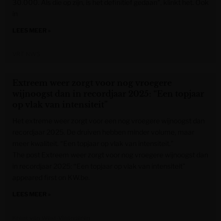
30.000. Als die op zijn, is het definitief gedaan", klinkt het. Ook
in
LEES MEER »
VRT NWS
Extreem weer zorgt voor nog vroegere
wijnoogst dan in recordjaar 2025: “Een topjaar
op vlak van intensiteit”
Het extreme weer zorgt voor een nog vroegere wijnoogst dan
recordjaar 2025. De druiven hebben minder volume, maar
meer kwaliteit. “Een topjaar op vlak van intensiteit.”
The post Extreem weer zorgt voor nog vroegere wijnoogst dan
in recordjaar 2025: “Een topjaar op vlak van intensiteit”
appeared first on KW.be.
LEES MEER »
Krant van West-Vlaanderen