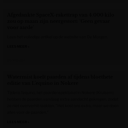
Afgedankte SpaceX-rakettrap van 4.000 kilo
zou op maan zijn neergestort: ‘Geen gevaar
voor aarde’
Lees het volledige artikel op de website van De Morgen.
LEES MEER »
De Morgen
Watermist koelt paarden af tijdens bloethete
editie van L’equino in Nokere
Tijdens l’equino, het paardenspektakel in Nokere (Kruisem)
hebben de paarden vandaag extra aandacht gekregen, zodat
ze niet oververhit raakten. "Het kost ons extra, maar we doen
alles voor de paarden."
LEES MEER »