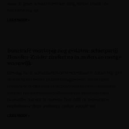
waar de groep enkele nummers zong. Straks treedt ook
Madonna nog op.
LEES MEER »
Het Nieuwsblad
Buurtcafé voorlopig nog gesloten: schietpartij
Heusden-Zolder zindert na in anders zo rustige
woonwijk
Een dag na de schietpartij in de Vunderstraat in Zolder-Mijn lijkt
de rust op het eerste gezicht teruggekeerd. Auto’s rijden
opnieuw door de straat, buurtbewoners gaan hun dagelijkse
gang en van de massale politieactie van vrijdagavond is
nauwelijks nog iets te merken. Toch blijft de gebeurtenis
nazinderen in deze anders zo rustige woonstraat.
LEES MEER »