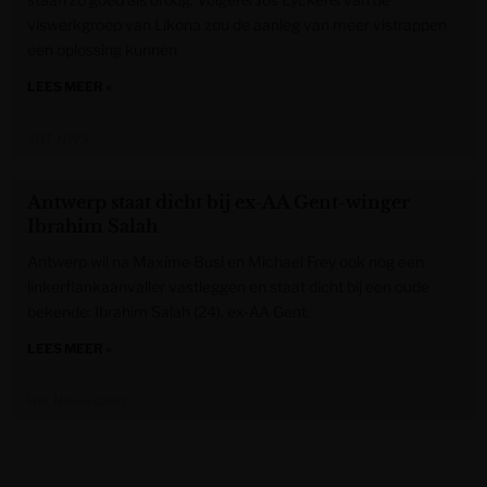
viswerkgroep van Likona zou de aanleg van meer vistrappen
een oplossing kunnen
LEES MEER »
VRT NWS
Antwerp staat dicht bij ex-AA Gent-winger
Ibrahim Salah
Antwerp wil na Maxime Busi en Michael Frey ook nog een
linkerflankaanvaller vastleggen en staat dicht bij een oude
bekende: Ibrahim Salah (24), ex-AA Gent.
LEES MEER »
Het Nieuwsblad