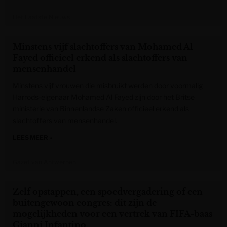
Het Laatste Nieuws
Minstens vijf slachtoffers van Mohamed Al
Fayed officieel erkend als slachtoffers van
mensenhandel
Minstens vijf vrouwen die misbruikt werden door voormalig
Harrods-eigenaar Mohamed Al Fayed zijn door het Britse
ministerie van Binnenlandse Zaken officieel erkend als
slachtoffers van mensenhandel.
LEES MEER »
Gazet van Antwerpen
Zelf opstappen, een spoedvergadering of een
buitengewoon congres: dit zijn de
mogelijkheden voor een vertrek van FIFA-baas
Gianni Infantino