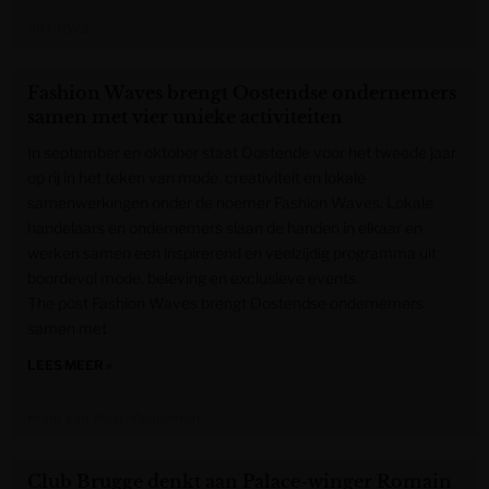
VRT NWS
Fashion Waves brengt Oostendse ondernemers
samen met vier unieke activiteiten
In september en oktober staat Oostende voor het tweede jaar
op rij in het teken van mode, creativiteit en lokale
samenwerkingen onder de noemer Fashion Waves. Lokale
handelaars en ondernemers slaan de handen in elkaar en
werken samen een inspirerend en veelzijdig programma uit
boordevol mode, beleving en exclusieve events.
The post Fashion Waves brengt Oostendse ondernemers
samen met
LEES MEER »
Krant van West-Vlaanderen
Club Brugge denkt aan Palace-winger Romain