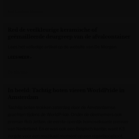
Het Laatste Nieuws
Red de veelkleurige keramische of
geëmailleerde deurgreep van de afvalcontainer
Lees het volledige artikel op de website van De Morgen.
LEES MEER »
De Morgen
In beeld: Tachtig boten vieren WorldPride in
Amsterdam
Tachtig boten trokken zaterdag door de Amsterdamse
grachten tijdens de WorldPride. Onder de deelnemers ook
premier Rob Jetten, de eerste openlijk homoseksuele premier
van Nederland. En er was ook een Belgisch kantje, want K3
zorgde voor een muzikaal moment op een regenboogboot,