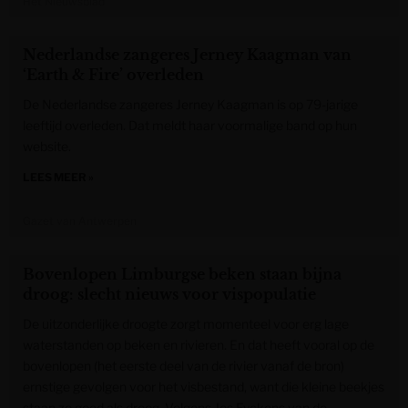
Het Nieuwsblad
Nederlandse zangeres Jerney Kaagman van
‘Earth & Fire’ overleden
De Nederlandse zangeres Jerney Kaagman is op 79-jarige
leeftijd overleden. Dat meldt haar voormalige band op hun
website.
LEES MEER »
Gazet van Antwerpen
Bovenlopen Limburgse beken staan bijna
droog: slecht nieuws voor vispopulatie
De uitzonderlijke droogte zorgt momenteel voor erg lage
waterstanden op beken en rivieren. En dat heeft vooral op de
bovenlopen (het eerste deel van de rivier vanaf de bron)
ernstige gevolgen voor het visbestand, want die kleine beekjes
staan zo goed als droog. Volgens Jos Eyckens van de