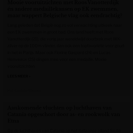
Mooie vooruitzichten met Roos Vanotterdijk
én andere medaillekansen op EK zwemmen,
maar wappert Belgische vlag ook eendrachtig?
Lang geleden dat België nog zo vol verwachting uitkeek naar
een EK zwemmen in groot bad. Ons land heeft met Roos
Vanotterdijk (21), die vorig jaar wereldwijd doorbrak met WK-
zilver op de 100m vlinder, dan ook een topfavoriete voor goud
in het in Parijs. Maar ook Florine Gaspard (24) en Lucas
Henveaux (25) dingen mee voor een medaille. Mooie
vooruitzichten
LEES MEER »
Het Laatste Nieuws
Aankomende vluchten op luchthaven van
Catania opgeschort door as- en rookwolk van
Etna
Op de luchthaven van Catania op het Italiaanse eiland Sicilië