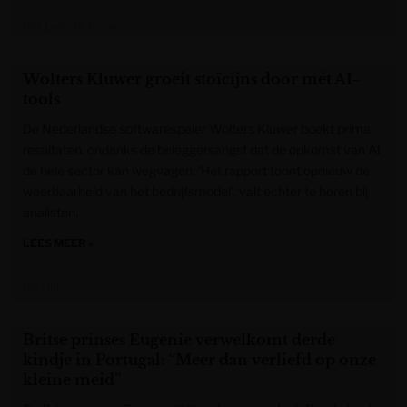
Het Laatste Nieuws
Wolters Kluwer groeit stoïcijns door mét AI-
tools
De Nederlandse softwarespeler Wolters Kluwer boekt prima
resultaten, ondanks de beleggersangst dat de opkomst van AI
de hele sector kan wegvagen. ‘Het rapport toont opnieuw de
weerbaarheid van het bedrijfsmodel’, valt echter te horen bij
analisten.
LEES MEER »
De Tijd
Britse prinses Eugenie verwelkomt derde
kindje in Portugal: “Meer dan verliefd op onze
kleine meid”