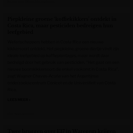
Krant van West-Vlaanderen
Piepkleine groene ‘koffiekikkers’ ontdekt in
Costa Rica, maar pesticiden bedreigen hun
leefgebied
Wetenschappers hebben in Costa Rica een nieuwe
kikkersoort ontdekt. Het piepkleine, groene diertje vindt zijn
ideale leefgebied op koffieplantages, maar wordt daar
bedreigd door het gebruik van pesticiden. “Het gaat om een
nieuwe boomkikkersoort die enkel vookomt in Costa Rica”,
zegt Wagner Chaves-Acuña van het Argentijnse
onderzoekscentrum Conicet en de Universiteit van Costa
Rica.
LEES MEER »
Het Nieuwsblad
Twee bruggen over E17 in Waregem krijgen