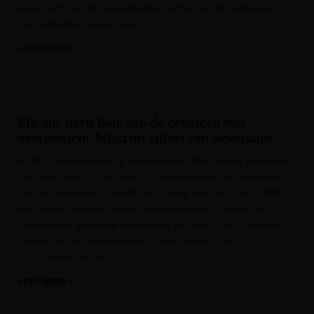
broer Tom doet het bargedeelte met terras. Het restaurant
gaat later deze zomer open”,
LEES MEER »
Krant van West-Vlaanderen
Elk uur sterft Belg aan de gevolgen van
overgewicht, blijkt uit cijfers van Sciensano
In 2022 overleed elk uur meer dan één Belg aan de gevolgen
van overgewicht. Dat blijkt uit cijfermateriaal van Sciensano
dat voor het eerst de sterfte als gevolg van een te hoog BMI
becijferde. De belangrijkste doodsoorzaken zijn hart- en
vaatziekten, dementie (waaronder de ziekte van Alzheimer),
chronische nierziekten en bepaalde vormen van
spijsverteringskanker.
LEES MEER »