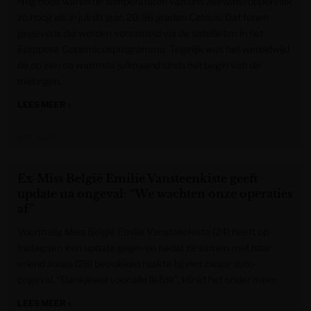
Nog nooit waren de temperaturen van ons zeewateroppervlak
zo hoog als in juli dit jaar: 20,96 graden Celsius. Dat tonen
gegevens die werden verzameld via de satellieten in het
Europese Copernicusprogramma. Tegelijk was het wereldwijd
de op een na warmste julimaand sinds het begin van de
metingen.
LEES MEER »
VRT NWS
Ex-Miss België Emilie Vansteenkiste geeft
update na ongeval: “We wachten onze operaties
af”
Voormalig Miss België Emilie Vansteenkiste (24) heeft op
Instagram een update gegeven nadat ze samen met haar
vriend Jonas (28) betrokken raakte bij een zwaar auto-
ongeval. “Dankjewel voor alle liefde”, klinkt het onder meer.
LEES MEER »