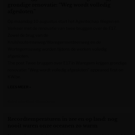
grondige renovatie: “Weg wordt volledig
afgesloten”
Op maandag 10 augustus start het Agentschap Wegen en
Verkeer met de renovatie van twee bruggen over de E17.
Zowel de brug van de
Kruishoutemseweg/Waregemsesteenweg en de
Wortegemseweg worden tijdens de werken volledig
afgesloten.
The post Twee bruggen over E17 in Waregem krijgen grondige
renovatie: “Weg wordt volledig afgesloten” appeared first on
KW.be.
LEES MEER »
Krant van West-Vlaanderen
Recordtemperaturen in zee en op land: nog
nooit waren onze oceanen zo warm