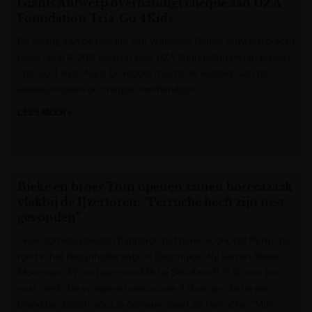
Giants Antwerp overhandigt cheque aan UZA
Foundation Tria-Go 4Kids
De veiling van de fanclub van Windrose Giants Antwerp bracht
maar liefst 4.000 euro op voor UZA Foundation en het project
Tria-Go 4 Kids. Niels De Ridder mocht als kapitein van de
landskampioen de cheque overhandigen.
LEES MEER »
Het Nieuwsblad
Bieke en broer Tom openen samen horecazaak
vlakbij de IJzertoren: “Perruche heeft zijn nest
gevonden”
Twee zomers geleden fladderde het horecaconcept Perruche
rond in het Begijnhofstraatje in Diksmuide. Nu kiezen Bieke
Moerman (37) en haar man Micha Sérafimoff (53) voor een
vast ‘nest’. De vroegere horecazaak ’t Haantje, die na een
brand de deuren sloot, is opnieuw open als Perruche. “Mijn