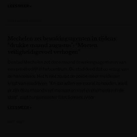
LEES MEER »
Het Laatste Nieuws
Mechelen zet bewakingsagenten in tijdens
“drukke maand augustus”: “Moeten
veiligheidsgevoel verhogen”
De stad Mechelen zet deze maand bewakingsagenten in van
een privébedrijf in het centrum. De stad deed dat op vraag van
de handelaars. Het is niet zo dat de politie meer meldingen
krijgt van misdrijven. "En dat willen we vooral zo houden, want
er zijn deze maand veel mensen en veel evenementen in de
stad", zegt burgemeester Bart Somers (Voor
LEES MEER »
VRT NWS