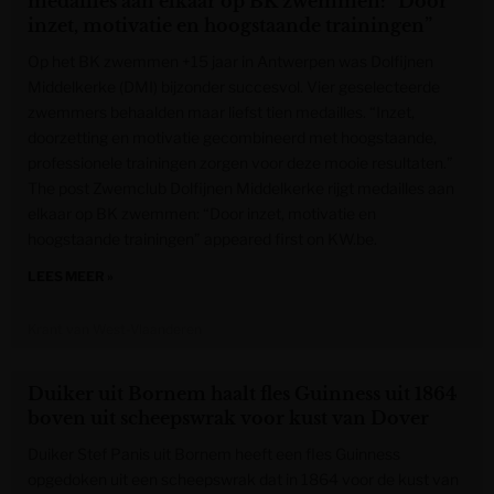
medailles aan elkaar op BK zwemmen: “Door
inzet, motivatie en hoogstaande trainingen”
Op het BK zwemmen +15 jaar in Antwerpen was Dolfijnen
Middelkerke (DMI) bijzonder succesvol. Vier geselecteerde
zwemmers behaalden maar liefst tien medailles. “Inzet,
doorzetting en motivatie gecombineerd met hoogstaande,
professionele trainingen zorgen voor deze mooie resultaten.”
The post Zwemclub Dolfijnen Middelkerke rijgt medailles aan
elkaar op BK zwemmen: “Door inzet, motivatie en
hoogstaande trainingen” appeared first on KW.be.
LEES MEER »
Krant van West-Vlaanderen
Duiker uit Bornem haalt fles Guinness uit 1864
boven uit scheepswrak voor kust van Dover
Duiker Stef Panis uit Bornem heeft een fles Guinness
opgedoken uit een scheepswrak dat in 1864 voor de kust van