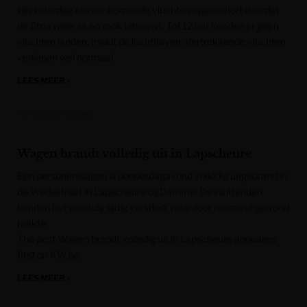
zijn zaterdag alle aankomende vluchten opgeschort doordat
de Etna weer as en rook uitspuwt. Tot 12 uur konden er geen
vluchten landen, meldt de luchthaven. Vertrekkende vluchten
verliepen wel normaal.
LEES MEER »
Het Laatste Nieuws
Wagen brandt volledig uit in Lapscheure
Een personenwagen is donderdagavond volledig uitgebrand in
de Vredestraat in Lapscheure bij Damme. De inzittenden
konden het voertuig tijdig verlaten, waardoor niemand gewond
raakte.
The post Wagen brandt volledig uit in Lapscheure appeared
first on KW.be.
LEES MEER »