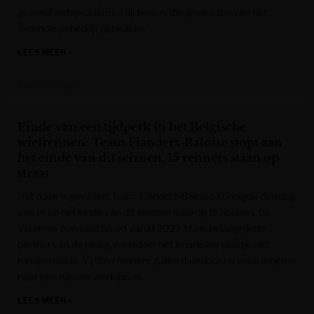
gezondheidsproblemen bij tieners die producten van het
technologiebedrijf gebruiken.
LEES MEER »
Het Nieuwsblad
Einde van een tijdperk in het Belgische
wielrennen: Team Flanders-Baloise stopt aan
het einde van dit seizoen, 15 renners staan op
straat
Het doek is gevallen: Team Flanders-Baloise kondigde dinsdag
aan er op het einde van dit seizoen mee op te houden. De
Vlaamse overheid haakt vanaf 2027 af als belangrijkste
partner van de ploeg, waardoor het financiële plaatje niet
rondgeraakte. Vijftien renners zullen daardoor op zoek moeten
naar een nieuwe werkgever.
LEES MEER »