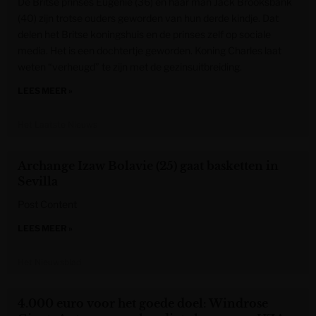
De Britse prinses Eugenie (36) en haar man Jack Brooksbank
(40) zijn trotse ouders geworden van hun derde kindje. Dat
delen het Britse koningshuis en de prinses zelf op sociale
media. Het is een dochtertje geworden. Koning Charles laat
weten “verheugd” te zijn met de gezinsuitbreiding.
LEES MEER »
Het Laatste Nieuws
Archange Izaw Bolavie (25) gaat basketten in
Sevilla
Post Content
LEES MEER »
Het Nieuwsblad
4.000 euro voor het goede doel: Windrose