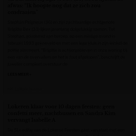
afwas: “Ik hoopte nog dat ze zich zou
omdraaien”
Stephan Peigneux (36) en zijn zachtaardige echtgenote
Brigitte Bex (33) lijken jarenlang dolgelukkig samen. Tot
Stephan, goudsmid van beroep, op een mistige avond in
februari 1993 gekneveld en met een lege kluis in zijn winkel de
politie alarmeert. “Brigitte is achtergebleven in onze woning bij
een van de overvallers en het is fout afgelopen”, beschrijft de
juwelier compleet overstuur de
LEES MEER »
Het Laatste Nieuws
Lokeren klaar voor 10 dagen feesten: geen
confetti meer, nachtbussen en Sandra Kim
vervangt Isabelle A
De 51e editie van de Lokerse Feesten gaat van start met een