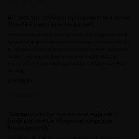
Brussels Airlines boekt operationeel verlies van
70 miljoen euro in eerste jaarhelft
Brussels Airlines heeft tijdens de eerste zes maanden van dit
jaar een aangepast operationeel verlies (ebit) geleden van 70
miljoen euro. De luchtvaartmaatschappij zal geen twee extra
Airbus A330-toestellen opnemen in de vloot in 2027, in
tegenstelling tot wat eerder was aangekondigd, zo meldt ze
dinsdag.
LEES MEER »
Het Nieuwsblad
“Augustus is het hoogseizoen in mijn job”:
Jordy gaat met De Wespenaar wespen en
hoornaars te lijf
Met zijn bedrijfje De Wespenaar verdelgt Jordy Trotteyn op