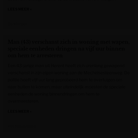
LEES MEER »
De Morgen
Man (43) verschanst zich in woning met wapen,
speciale eenheden dringen na vijf uur binnen
om hem te arresteren
Een 43-jarige man uit Herent heeft zich urenlang gewapend
verschanst in zijn eigen woning aan de Mechelsesteenweg. De
politie heeft vijf uur lang geprobeerd hem te overtuigen om
naar buiten te komen, maar uiteindelijk moesten de speciale
eenheden de woning binnendringen om hem te
overmeesteren.
LEES MEER »
Het Nieuwsblad