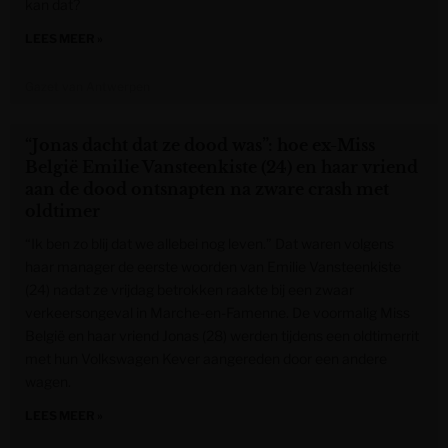
kan dat?
LEES MEER »
Gazet van Antwerpen
“Jonas dacht dat ze dood was”: hoe ex-Miss
België Emilie Vansteenkiste (24) en haar vriend
aan de dood ontsnapten na zware crash met
oldtimer
“Ik ben zo blij dat we allebei nog leven.” Dat waren volgens
haar manager de eerste woorden van Emilie Vansteenkiste
(24) nadat ze vrijdag betrokken raakte bij een zwaar
verkeersongeval in Marche-en-Famenne. De voormalig Miss
België en haar vriend Jonas (28) werden tijdens een oldtimerrit
met hun Volkswagen Kever aangereden door een andere
wagen.
LEES MEER »