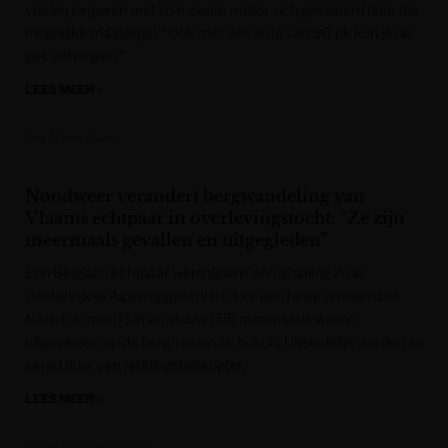
voelen jongeren met zo’n zware motor zich geviseerd door die
mogelijke maatregel. “Ook met een auto van 90 pk kun je de
gek uithangen.”
LEES MEER »
Het Nieuwsblad
Noodweer verandert bergwandeling van
Vlaams echtpaar in overlevingstocht: “Ze zijn
meermaals gevallen en uitgegleden”
Een Belgisch echtpaar werd tijdens een afdaling in de
Oostenrijkse Alpen opgeschrikt door een helse onweersbui.
Nadat de man (53) en vrouw (55) meermaals waren
uitgegleden op de berg, riepen ze hulp in. Uiteindelijk werden ze
gered door een reddingshelikopter.
LEES MEER »
Gazet van Antwerpen