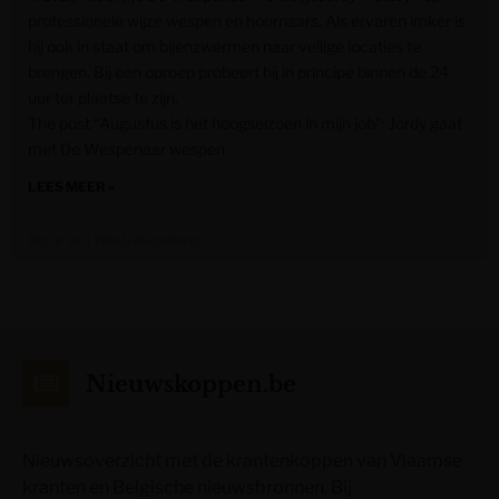
professionele wijze wespen en hoornaars. Als ervaren imker is
hij ook in staat om bijenzwermen naar veilige locaties te
brengen. Bij een oproep probeert hij in principe binnen de 24
uur ter plaatse te zijn.
The post “Augustus is het hoogseizoen in mijn job”: Jordy gaat
met De Wespenaar wespen
LEES MEER »
Krant van West-Vlaanderen
Nieuwskoppen.be
Nieuwsoverzicht met de krantenkoppen van Vlaamse
kranten en Belgische nieuwsbronnen. Bij