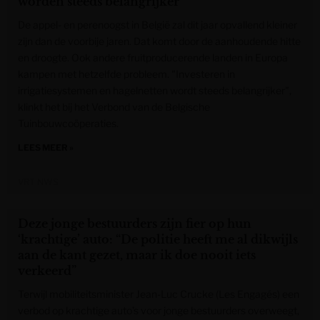
worden steeds belangrijker”
De appel- en perenoogst in België zal dit jaar opvallend kleiner
zijn dan de voorbije jaren. Dat komt door de aanhoudende hitte
en droogte. Ook andere fruitproducerende landen in Europa
kampen met hetzelfde probleem. "Investeren in
irrigatiesystemen en hagelnetten wordt steeds belangrijker",
klinkt het bij het Verbond van de Belgische
Tuinbouwcoöperaties.
LEES MEER »
VRT NWS
Deze jonge bestuurders zijn fier op hun
‘krachtige’ auto: “De politie heeft me al dikwijls
aan de kant gezet, maar ik doe nooit iets
verkeerd”
Terwijl mobiliteitsminister Jean-Luc Crucke (Les Engagés) een
verbod op krachtige auto’s voor jonge bestuurders overweegt,