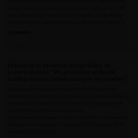
aantal nieuwigheden: nachtbussen naar Gent, Antwerpen en
Brugge, geen confetti meer en een samenwerking met VRT
MAX. Op het gratis festival de Fonnefeesten, dat gelijktijdig
wordt gehouden, valt Sandra Kim in voor de zieke Isabelle A.
LEES MEER »
VRT NWS
Befaamde AI-professor is vrijwilliger op
Lokerse Feesten: “We gebruiken artificiële
intelligentie om ticketverkoop te voorspellen”
De Lokerse Feesten gebruiken artificiële intelligentie om
maanden op voorhand te voorspellen hoe de ticketverkoop zal
verlopen. Dat vertelt Steven Latré, AI-verantwoordelijke bij
onderzoeksinstelling imec en professor
computerwetenschappen aan de Universiteit van Antwerpen.
Als inwoner van Lokeren is hij al sinds 2019 vrijwilliger bij het
tiendaagse stadsfestival.