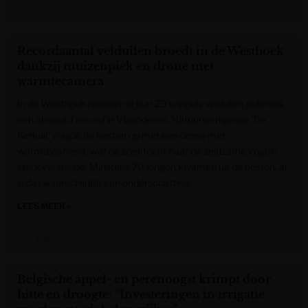
Het Laatste Nieuws
Recordaantal velduilen broedt in de Westhoek
dankzij muizenpiek en drone met
warmtecamera
In de Westhoek hebben dit jaar 29 koppels velduilen gebroed,
een absoluut record in Vlaanderen. Natuurwerkgroep ‘De
Kerkuil’ volgde de nesten op met een drone met
warmtecamera, wat de zoektocht naar de zeldzame vogels
sterk versnelde. Minstens 70 jongen kwamen uit de nesten, al
is dat waarschijnlijk een onderschatting.
LEES MEER »
VRT NWS
Belgische appel- en perenoogst krimpt door
hitte en droogte: “Investeringen in irrigatie