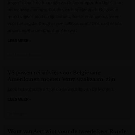
tegen Telenet: de financiën van telecomoperator Digi staan
onder hoogspanning. Dat de vierde speler op de Belgische
markt vrijwel nooit op tijd betaalt, doet leveranciers vrezen
voor het ergste. Dreigt er een faillissement? Of speelt er iets
anders achter de schermen? En wat
LEES MEER »
Het Laatste Nieuws
VS passen reisadvies voor België aan:
Amerikanen moeten ‘extra waakzaam’ zijn
Lees het volledige artikel op de website van De Morgen.
LEES MEER »
De Morgen
Wout van Aert wint voor de tweede keer Ronde