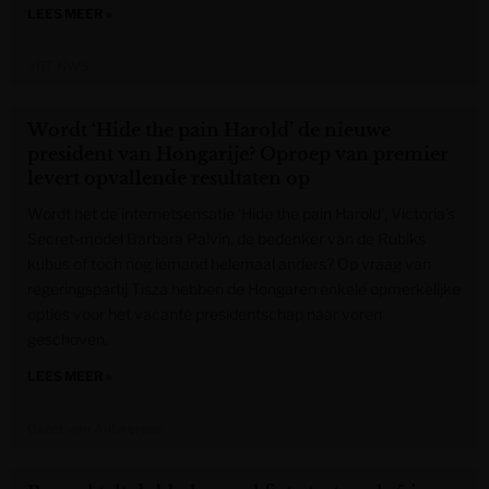
LEES MEER »
VRT NWS
Wordt ‘Hide the pain Harold’ de nieuwe
president van Hongarije? Oproep van premier
levert opvallende resultaten op
Wordt het de internetsensatie ‘Hide the pain Harold’, Victoria’s
Secret-model Barbara Palvin, de bedenker van de Rubiks
kubus of toch nog iemand helemaal anders? Op vraag van
regeringspartij Tisza hebben de Hongaren enkele opmerkelijke
opties voor het vacante presidentschap naar voren
geschoven.
LEES MEER »
Gazet van Antwerpen