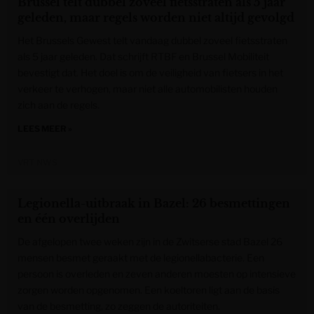
Brussel telt dubbel zoveel fietsstraten als 5 jaar
geleden, maar regels worden niet altijd gevolgd
Het Brussels Gewest telt vandaag dubbel zoveel fietsstraten
als 5 jaar geleden. Dat schrijft RTBF en Brussel Mobiliteit
bevestigt dat. Het doel is om de veiligheid van fietsers in het
verkeer te verhogen, maar niet alle automobilisten houden
zich aan de regels.
LEES MEER »
VRT NWS
Legionella-uitbraak in Bazel: 26 besmettingen
en één overlijden
De afgelopen twee weken zijn in de Zwitserse stad Bazel 26
mensen besmet geraakt met de legionellabacterie. Een
persoon is overleden en zeven anderen moesten op intensieve
zorgen worden opgenomen. Een koeltoren ligt aan de basis
van de besmetting, zo zeggen de autoriteiten.