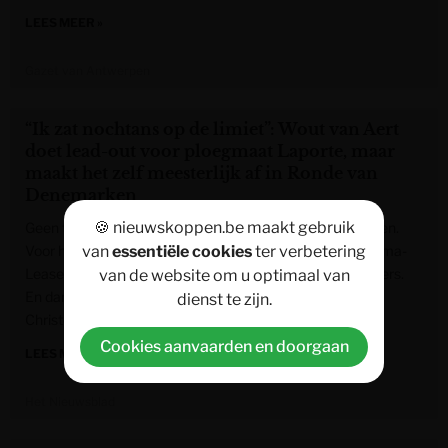
LEES MEER »
Gazet van Antwerpen
“Ik zat nochtans op de limiet”: Wout van Aert
doet lead-out voor ploegmaat Laporte, maar
maakt het zelf meesterlijk af in Ronde van
Denemarken
🍪 nieuwskoppen.be maakt gebruik
Geen twee zonder drie voor Wout van Aert in Denemarken.
Voor het eerst in zijn carrière wist de alleskunner van Visma-
van
essentiële cookies
ter verbetering
Lease a Bike drie etappes op rij te winnen in een rittenkoers.
van de website om u optimaal van
En dan te zeggen dat hij eigenlijk de lead-out deed voor
dienst te zijn.
Christophe Laporte. “Hij gaf aan dat ik zelf mocht gaan.”
Cookies aanvaarden en doorgaan
LEES MEER »
Het Nieuwsblad