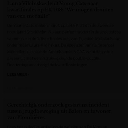
Laura Vilcinskas leidt Young Cats naar
kwartfinales op EK U18: “We mogen dromen
van een medaille”
De Young Cats maken indruk op het EK U18 in de Zweedse
hoofdstad Stockholm. Na een perfect rapport in de groepsfase
wonnen ze in de 1/8ste finales ook van Tsjechië. Met dank aan
onder meer Laura Vilcinskas. De speelster van Kangoeroes
Mechelen, die naar de Amerikaanse NCAA verhuist, pakte
alweer uit met een indrukwekkende double-double.
Donderdagavond volgt de kwartfinale tegen
LEES MEER »
Het Nieuwsblad
Gerechtelijk onderzoek gestart na incident
tussen jeugdbeweging uit Balen en inwoner
van Plombières
Lees het volledige artikel op de website van De Morgen.