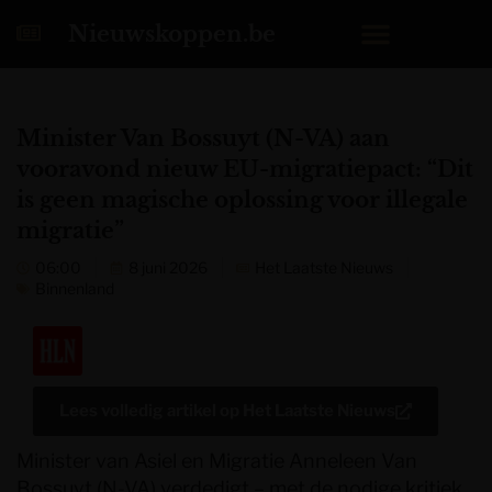
Nieuwskoppen.be
Minister Van Bossuyt (N-VA) aan
vooravond nieuw EU-migratiepact: “Dit
is geen magische oplossing voor illegale
migratie”
06:00
8 juni 2026
Het Laatste Nieuws
Binnenland
Lees volledig artikel op
Het Laatste Nieuws
Minister van Asiel en Migratie Anneleen Van
Bossuyt (N-VA) verdedigt – met de nodige kritiek