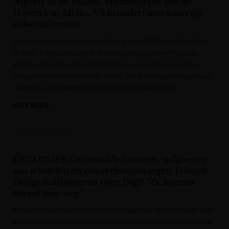
Nigeria in de Sahara, Mozambique aan de
Hoorn van Afrika: VS blundert met kaart op
aidsconferentie
Er was donderdag veel ophef op de aids 2026-conferentie in
Brazilië. Een kaart van de Amerikaanse overheid had alle
landen van Afrika fout gelabeld. De aanwezigen maakten
screenshots en deelden die online. De Amerikaanse overheid
neemt nu de volledige verantwoordelijkheid op zich.
LEES MEER »
Het Laatste Nieuws
EXCLUSIEF. Onbetaalde facturen, miljoenen
aan schulden en een rechtszaak tegen Telenet.
Dreigt faillissement voor Digi? “Ze komen
overal mee weg”
Miljoenen euro’s aan schuldvorderingen via de rechtbank, een
enorme stapel onbetaalde facturen en nu ook een rechtszaak