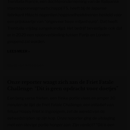
Trenitalia France, een dochteronderneming van de Italiaanse
staatsspoorwegmaatschappij FS, heeft bij de Japanse
fabrikant Hitachi negentien hogesnelheidstreinen besteld voor
een prijskaartje van “ongeveer twee miljard euro”. Dat heeft
Trenitalia vrijdag aangekondigd. Het bedrijf bevestigde ook dat
er in 2029 een spoorverbinding tussen Parijs en Londen
geopend zal worden.
LEES MEER »
Gazet van Antwerpen
Onze reporter waagt zich aan de Friet Fatale
Challenge: “Dit is geen opdracht voor doetjes”
Een berg verse frieten, een flinke portie vlees en amper 30
minuten de tijd: de Friet Fatale Challenge, een initiatief van
frituur Happy Friet in Ingooigem, zet de wereld van de
eetwedstrijden op zijn kop. Onze reporter ging de uitdaging
met een stevige portie honger aan. Zijn verdict? “Dit is een