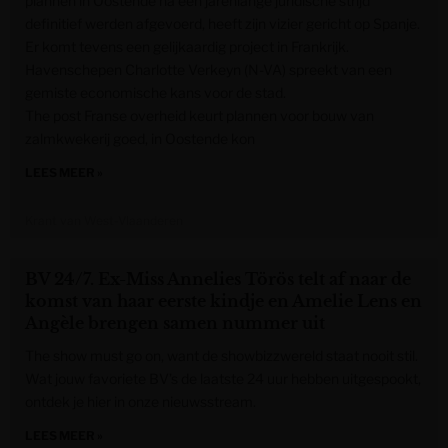
plannen in Oostende na een jarenlange juridische strijd
definitief werden afgevoerd, heeft zijn vizier gericht op Spanje.
Er komt tevens een gelijkaardig project in Frankrijk.
Havenschepen Charlotte Verkeyn (N-VA) spreekt van een
gemiste economische kans voor de stad.
The post Franse overheid keurt plannen voor bouw van
zalmkwekerij goed, in Oostende kon
LEES MEER »
Krant van West-Vlaanderen
BV 24/7. Ex-Miss Annelies Törös telt af naar de
komst van haar eerste kindje en Amelie Lens en
Angèle brengen samen nummer uit
The show must go on, want de showbizzwereld staat nooit stil.
Wat jouw favoriete BV’s de laatste 24 uur hebben uitgespookt,
ontdek je hier in onze nieuwsstream.
LEES MEER »