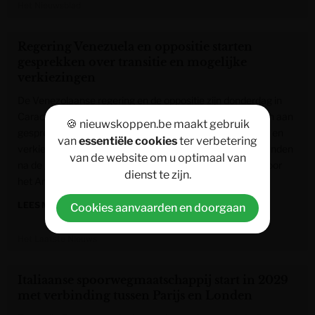
Het Nieuwsblad
Regering Venezuela en oppositie starten
gesprekken over transitie en mogelijke
verkiezingen
De Venezolaanse regering en de oppositie zijn donderdag in
Caracas onder leiding van de Verenigde Staten begonnen aan
🍪 nieuwskoppen.be maakt gebruik
gesprekken die kunnen leiden tot een politieke overgang en
van
essentiële cookies
ter verbetering
verkiezingen. De onderhandelingen beginnen zeven maanden
van de website om u optimaal van
na de gevangenneming van president Nicolás Maduro door
dienst te zijn.
het Amerikaanse leger.
LEES MEER »
Cookies aanvaarden en doorgaan
Het Laatste Nieuws
Italiaanse spoorwegmaatschappij start in 2029
met verbinding tussen Parijs en Londen