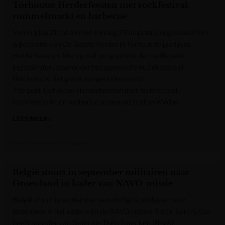
Torhoutse Herderfeesten met rockfestival,
rommelmarkt en barbecue
Van vrijdag 21 tot en met zondag 23 augustus organiseert het
wijkcomité van De Goede Herder in Torhout de jaarlijkse
Herderfeesten. Met op het programma de traditionele
ingrediënten, waaronder het openluchtmuziekfestival
Herderrock, dat gratis aangeboden wordt.
The post Torhoutse Herderfeesten met rockfestival,
rommelmarkt en barbecue appeared first on KW.be.
LEES MEER »
Krant van West-Vlaanderen
België stuurt in september militairen naar
Groenland in kader van NAVO-missie
België stuurt in september een dertigtal militairen naar
Groenland in het kader van de NAVO-missie Arctic Sentry. Dat
heeft minister van Defensie Theo Francken (N-VA)