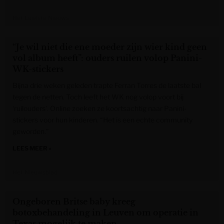
Het Laatste Nieuws
“Je wil niet die ene moeder zijn wier kind geen
vol album heeft”: ouders ruilen volop Panini-
WK-stickers
Bijna drie weken geleden trapte Ferran Torres de laatste bal
tegen de netten. Toch leeft het WK nog volop voort bij
‘ruilouders’. Online zoeken ze koortsachtig naar Panini-
stickers voor hun kinderen. “Het is een echte community
geworden.”
LEES MEER »
Het Nieuwsblad
Ongeboren Britse baby kreeg
botoxbehandeling in Leuven om operatie in
Texas mogelijk te maken