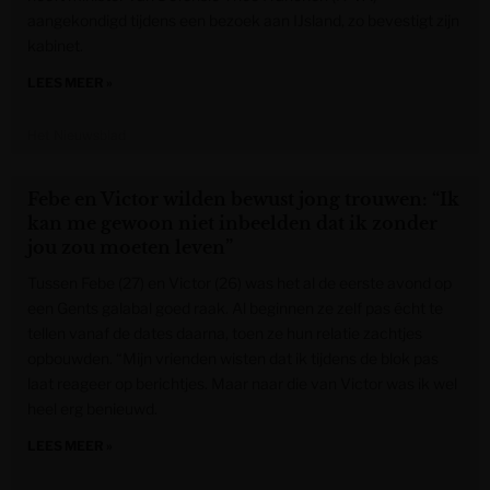
aangekondigd tijdens een bezoek aan IJsland, zo bevestigt zijn
kabinet.
LEES MEER »
Het Nieuwsblad
Febe en Victor wilden bewust jong trouwen: “Ik
kan me gewoon niet inbeelden dat ik zonder
jou zou moeten leven”
Tussen Febe (27) en Victor (26) was het al de eerste avond op
een Gents galabal goed raak. Al beginnen ze zelf pas écht te
tellen vanaf de dates daarna, toen ze hun relatie zachtjes
opbouwden. “Mijn vrienden wisten dat ik tijdens de blok pas
laat reageer op berichtjes. Maar naar die van Victor was ik wel
heel erg benieuwd.
LEES MEER »