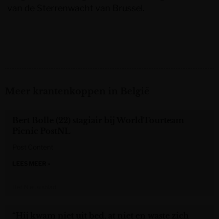
van de Sterrenwacht van Brussel.
Meer krantenkoppen in België
Bert Bolle (22) stagiair bij WorldTourteam
Picnic PostNL
Post Content
LEES MEER »
Het Nieuwsblad
“Hij kwam niet uit bed, at niet en waste zich