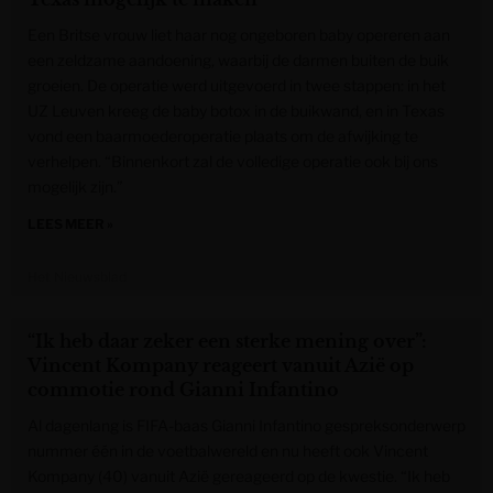
Een Britse vrouw liet haar nog ongeboren baby opereren aan
een zeldzame aandoening, waarbij de darmen buiten de buik
groeien. De operatie werd uitgevoerd in twee stappen: in het
UZ Leuven kreeg de baby botox in de buikwand, en in Texas
vond een baarmoederoperatie plaats om de afwijking te
verhelpen. “Binnenkort zal de volledige operatie ook bij ons
mogelijk zijn.”
LEES MEER »
Het Nieuwsblad
“Ik heb daar zeker een sterke mening over”:
Vincent Kompany reageert vanuit Azië op
commotie rond Gianni Infantino
Al dagenlang is FIFA-baas Gianni Infantino gespreksonderwerp
nummer één in de voetbalwereld en nu heeft ook Vincent
Kompany (40) vanuit Azië gereageerd op de kwestie. “Ik heb