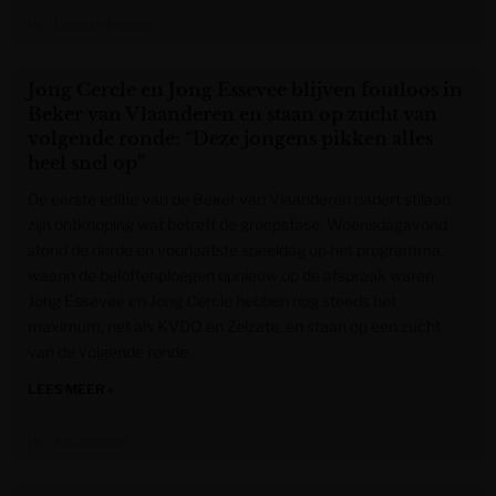
Het Laatste Nieuws
Jong Cercle en Jong Essevee blijven foutloos in
Beker van Vlaanderen en staan op zucht van
volgende ronde: “Deze jongens pikken alles
heel snel op”
De eerste editie van de Beker van Vlaanderen nadert stilaan
zijn ontknoping wat betreft de groepsfase. Woensdagavond
stond de derde en voorlaatste speeldag op het programma,
waarin de beloftenploegen opnieuw op de afspraak waren.
Jong Essevee en Jong Cercle hebben nog steeds het
maximum, net als KVDO en Zelzate, en staan op een zucht
van de volgende ronde.
LEES MEER »
Het Nieuwsblad