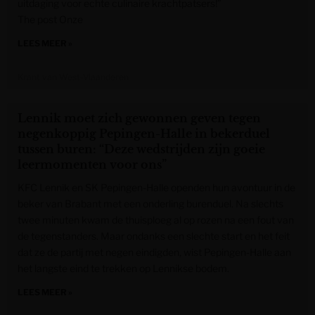
uitdaging voor echte culinaire krachtpatsers!”
The post Onze
LEES MEER »
Krant van West-Vlaanderen
Lennik moet zich gewonnen geven tegen
negenkoppig Pepingen-Halle in bekerduel
tussen buren: “Deze wedstrijden zijn goeie
leermomenten voor ons”
KFC Lennik en SK Pepingen-Halle openden hun avontuur in de
beker van Brabant met een onderling burenduel. Na slechts
twee minuten kwam de thuisploeg al op rozen na een fout van
de tegenstanders. Maar ondanks een slechte start en het feit
dat ze de partij met negen eindigden, wist Pepingen-Halle aan
het langste eind te trekken op Lennikse bodem.
LEES MEER »