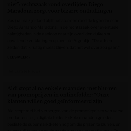
niet”: rechtszaak rond overlijden Diego
Maradona zorgt voor bizarre onthullingen
Zes jaar na zijn dood blijft het stormen rond de legendarische
Diego Armando Maradona. In de rechtszaak over eventuele
nalatigheden in de aanloop naar zijn overlijden duiken nu
opvallende verklaringen op over de Argentijn. “De artsen
zeiden dat ik rustig moest blijven, dat het wel over zou gaan.”
LEES MEER »
Het Laatste Nieuws
Aldi stopt al na enkele maanden met blurren
van promoprijzen in onlinefolder: “Onze
klanten willen goed geïnformeerd zijn”
Aldi stopt met het verbergen van de promotieprijzen van verse
producten in zijn digitale folder. Enkele maanden geleden
besliste de supermarktketen nog om die prijzen te blurren, en
ze pas vrij te geven op de zondag voor de promotieweek. Zo