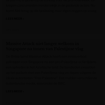
kregen concurrenten minder inkijk in de geplande acties. Nu
komt Aldi terug op die beslissing, naar eigen zeggen op vraag
LEES MEER »
VRT NWS
Massive Attack niet langer welkom in
Singapore na tonen van Palestijnse vlag
De Britse band Massive Attack heeft een inreisverbod
gekregen voor Singapore na een pro-Palestijnse actie tijdens
een optreden in het Aziatische land. De bandleden zwaaiden
op het podium met een Palestijnse vlag en riepen volgens de
lokale autoriteiten “Free Palestine”. Dat melden verschillende
buitenlandse media, waaronder de BBC.
LEES MEER »
Het Laatste Nieuws