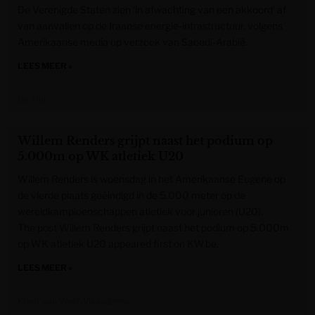
De Verenigde Staten zien ‘in afwachting van een akkoord’ af
van aanvallen op de Iraanse energie-infrastructuur, volgens
Amerikaanse media op verzoek van Saoedi-Arabië.
LEES MEER »
De Tijd
Willem Renders grijpt naast het podium op
5.000m op WK atletiek U20
Willem Renders is woensdag in het Amerikaanse Eugene op
de vierde plaats geëindigd in de 5.000 meter op de
wereldkampioenschappen atletiek voor junioren (U20).
The post Willem Renders grijpt naast het podium op 5.000m
op WK atletiek U20 appeared first on KW.be.
LEES MEER »
Krant van West-Vlaanderen