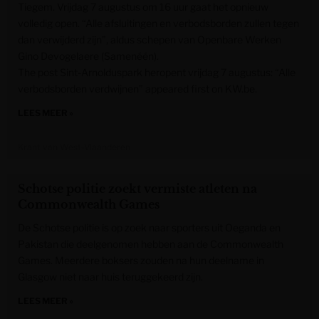
Tiegem. Vrijdag 7 augustus om 16 uur gaat het opnieuw
volledig open. “Alle afsluitingen en verbodsborden zullen tegen
dan verwijderd zijn”, aldus schepen van Openbare Werken
Gino Devogelaere (Samenéén).
The post Sint-Arnolduspark heropent vrijdag 7 augustus: “Alle
verbodsborden verdwijnen” appeared first on KW.be.
LEES MEER »
Krant van West-Vlaanderen
Schotse politie zoekt vermiste atleten na
Commonwealth Games
De Schotse politie is op zoek naar sporters uit Oeganda en
Pakistan die deelgenomen hebben aan de Commonwealth
Games. Meerdere boksers zouden na hun deelname in
Glasgow niet naar huis teruggekeerd zijn.
LEES MEER »