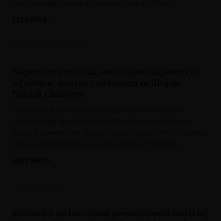
centrum volgt omleiding” appeared first on KW.be.
LEES MEER »
Krant van West-Vlaanderen
Negentien ton tabak, een miljoen afgewerkte
sigaretten: douane valt binnen in illegale
fabriek Charleroi
In Charleroi is de douane binnengevallen in een illegale
sigarettenfabriek waar wellicht 42 mensen aan het werk
waren. Er werd echter niemand meer aangetroffen ter plaatse.
Dat bevestigt de Federale Overheidsdienst Financiën.
LEES MEER »
Het Laatste Nieuws
Kitesurfer op het strand gereanimeerd nadat hij