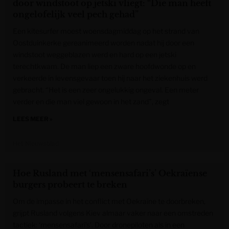
door windstoot op jetski vliegt: “Die man heeft
ongelofelijk veel pech gehad”
Een kitesurfer moest woensdagmiddag op het strand van
Oostduinkerke gereanimeerd worden nadat hij door een
windstoot weggeblazen werd en hard op een jetski
terechtkwam. De man liep een zware hoofdwonde op en
verkeerde in levensgevaar toen hij naar het ziekenhuis werd
gebracht. “Het is een zeer ongelukkig ongeval. Een meter
verder en die man viel gewoon in het zand”, zegt
LEES MEER »
Het Nieuwsblad
Hoe Rusland met ‘mensensafari’s’ Oekraïense
burgers probeert te breken
Om de impasse in het conflict met Oekraïne te doorbreken,
grijpt Rusland volgens Kiev almaar vaker naar een omstreden
tactiek: ‘mensensafari’s’. Door dronepiloten als in een