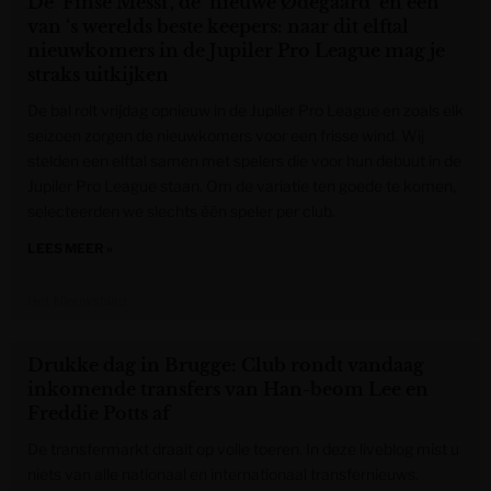
De ‘Finse Messi’, de ‘nieuwe Ødegaard’ en een
van ‘s werelds beste keepers: naar dit elftal
nieuwkomers in de Jupiler Pro League mag je
straks uitkijken
De bal rolt vrijdag opnieuw in de Jupiler Pro League en zoals elk
seizoen zorgen de nieuwkomers voor een frisse wind. Wij
stelden een elftal samen met spelers die voor hun debuut in de
Jupiler Pro League staan. Om de variatie ten goede te komen,
selecteerden we slechts één speler per club.
LEES MEER »
Het Nieuwsblad
Drukke dag in Brugge: Club rondt vandaag
inkomende transfers van Han-beom Lee en
Freddie Potts af
De transfermarkt draait op volle toeren. In deze liveblog mist u
niets van alle nationaal en internationaal transfernieuws.