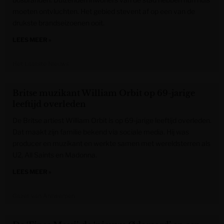
moeten ontvluchten. Het gebied stevent af op een van de
drukste brandseizoenen ooit.
LEES MEER »
Het Laatste Nieuws
Britse muzikant William Orbit op 69-jarige
leeftijd overleden
De Britse artiest William Orbit is op 69-jarige leeftijd overleden.
Dat maakt zijn familie bekend via sociale media. Hij was
producer en muzikant en werkte samen met wereldsterren als
U2, All Saints en Madonna.
LEES MEER »
Gazet van Antwerpen