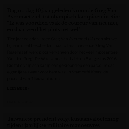
Dag op dag 10 jaar geleden kroonde Greg Van
Avermaet zich tot olympisch kampioen in Rio:
“Ik was voordien vaak de coureur van net niet,
en daar werd het plots net wel”
Tien jaar geleden kreeg Greg Van Avermaet (41) een nieuwe
bijnaam. Het bescheiden maar uiterst passende ‘Greg Van
Regelmaet’ werd plots vervangen door het veel imposantere
‘Gouden Greg’. De Waaslander had zich op 6 augustus 2016 in
Rio tot olympisch kampioen gekroond op een parcours dat
eigenlijk te zwaar voor hem was. In Stamcafé Koers, de
podcast van ‘Nieuwsblad’ en
LEES MEER »
Het Nieuwsblad
Taiwanese president volgt kustaanvaloefening
tijdens jaarlijkse militaire manoeuvres