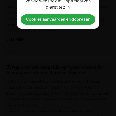
van de website om u optimaal van
De Duitse Nationale Veiligheidsraad heeft samengezeten rond
dienst te zijn.
het drone-incident op de luchthaven Leipzig/Halle. Dat
verklaarde regeringswoordvoerder Stefan Kornelius vrijdag.
Cookies aanvaarden en doorgaan
De raad hield een telefonische vergadering onder leiding van
bondskanselier Friedrich Merz.
LEES MEER »
Het Nieuwsblad
Terug recreatie mogelijk op Spaarbekken in
Nieuwpoort: blauwalgen verdwenen
Op het water van het Spaarbekken in Nieuwpoort is sinds
maandag terug recreatie mogelijk. Vorige week werd een
zwem- en recreatieverbod afgekondigd doordat er blauwalgen
aangetroffen werden maar recente metingen tonen aan dat
die verdwenen zijn.
The post Terug recreatie mogelijk op Spaarbekken in