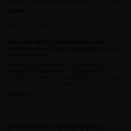
Nieuwpoort: blauwalgen verdwenen appeared first on KW.be.
LEES MEER »
Krant van West-Vlaanderen
In één jaar tijd 265 voetbalvelden aan bos
verdwenen: zoveel kapvergunningen verleent
jouw gemeente
Vlaanderen krijgt de trend maar moeilijk gekeerd. Vorig jaar
verdween opnieuw 189,3 hectare bos, goed voor 265
voetbalvelden. De helft van het gekapte bos lag in de provincie
Antwerpen, een kwart zelfs in de stad Antwerpen.
LEES MEER »
Het Nieuwsblad
Enkele wijzigingen bij Anderlecht, Vic