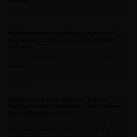
LEES MEER »
Het Nieuwsblad
Saudi-Arabië staat plotseling centraal in de
Iran-oorlog en ziet zich voor een dilemma
geplaatst
Lees het volledige artikel op de website van De Morgen.
LEES MEER »
De Morgen
Noodtoestand uitgeroepen in Spokane,
Washington door bosbranden: nu al drukste
bosbrandenseizoen ooit
In de stad Spokane, in de Amerikaanse staat Washington, is de
noodtoestand uitgeroepen vanwege snel oprukkende
bosbranden. Duizenden inwoners van de stad hebben hun huis