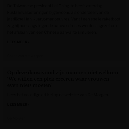
De Taiwanese president Lai Ching-te heeft zaterdag
kustaanvaloefeningen bijgewoond als onderdeel van de
jaarlijkse Han Kuang-manoeuvres. Vanaf een snelle raketboot
zag hij hoe laagvliegende aanvalsdrones werden ingezet om
het afslaan van een Chinese aanval te simuleren.
LEES MEER »
Gazet van Antwerpen
Op deze dansavond zijn mannen niet welkom.
‘We willen een plek creëren waar vrouwen
even niets moeten’
Lees het volledige artikel op de website van De Morgen.
LEES MEER »
De Morgen