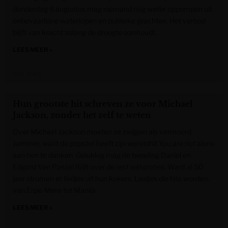
donderdag 6 augustus mag niemand nog water oppompen uit
onbevaarbare waterlopen en publieke grachten. Het verbod
blijft van kracht zolang de droogte aanhoudt.
LEES MEER »
VRT NWS
Hun grootste hit schreven ze voor Michael
Jackson, zonder het zelf te weten
Over Michael Jackson moeten ze zwijgen als vermoord.
Jammer, want de popster heeft zijn wereldhit You are not alone
aan hen te danken. Gelukkig mag de tweeling Daniel en
Edgard Van Passel (69) over de rest wèl praten. Want al 50
jaar stromen er liedjes uit hun kokers. Liedjes die hits worden,
van Erpe-Mere tot Manila.
LEES MEER »