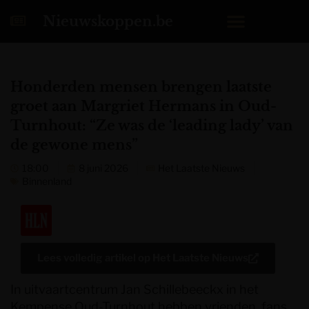
Nieuwskoppen.be
Honderden mensen brengen laatste
groet aan Margriet Hermans in Oud-
Turnhout: “Ze was de ‘leading lady’ van
de gewone mens”
18:00
8 juni 2026
Het Laatste Nieuws
Binnenland
Lees volledig artikel op
Het Laatste Nieuws
In uitvaartcentrum Jan Schillebeeckx in het
Kempense Oud-Turnhout hebben vrienden, fans