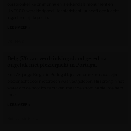
oorspronkelijke ommuring en is erkend als monument en
UNESCO-werelderfgoed. Het stadsbestuur heeft een klacht
ingediend bij de politie.
LEES MEER »
VRT NWS
Belg (73) van verdrinkingsdood gered na
ongeluk met plezierjacht in Portugal
Een 73-jarige Belg is in Portugal bijna verdronken nadat zijn
plezierjacht door motorpech was vastgelopen. Hij sprong in het
water om de boot los te duwen, maar de stroming sleurde hem
mee.
LEES MEER »
Het Laatste Nieuws