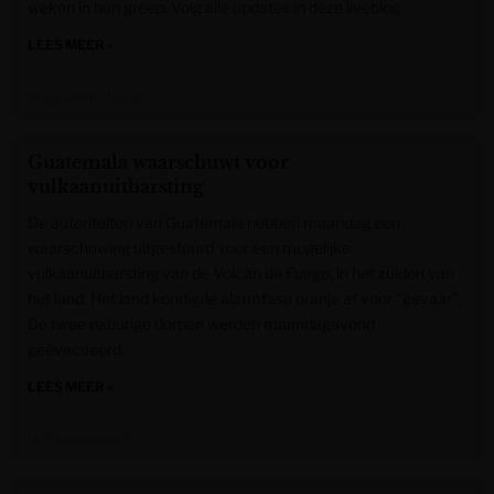
weken in hun greep. Volg alle updates in deze liveblog.
LEES MEER »
Het Laatste Nieuws
Guatemala waarschuwt voor
vulkaanuitbarsting
De autoriteiten van Guatemala hebben maandag een
waarschuwing uitgestuurd voor een mogelijke
vulkaanuitbarsting van de Volcán de Fuego, in het zuiden van
het land. Het land kondigde alarmfase oranje af voor “gevaar”.
De twee naburige dorpen werden maandagavond
geëvacueerd.
LEES MEER »
Het Nieuwsblad