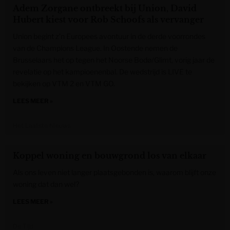
Adem Zorgane ontbreekt bij Union, David
Hubert kiest voor Rob Schoofs als vervanger
Union begint z’n Europees avontuur in de derde voorrondes
van de Champions League. In Oostende nemen de
Brusselaars het op tegen het Noorse Bodø/Glimt, vorig jaar de
revelatie op het kampioenenbal. De wedstrijd is LIVE te
bekijken op VTM 2 en VTM GO.
LEES MEER »
Het Laatste Nieuws
Koppel woning en bouwgrond los van elkaar
Als ons leven niet langer plaatsgebonden is, waarom blijft onze
woning dat dan wel?
LEES MEER »
De Tijd