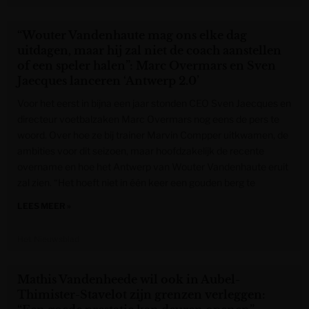
“Wouter Vandenhaute mag ons elke dag
uitdagen, maar hij zal niet de coach aanstellen
of een speler halen”: Marc Overmars en Sven
Jaecques lanceren ‘Antwerp 2.0’
Voor het eerst in bijna een jaar stonden CEO Sven Jaecques en
directeur voetbalzaken Marc Overmars nog eens de pers te
woord. Over hoe ze bij trainer Marvin Compper uitkwamen, de
ambities voor dit seizoen, maar hoofdzakelijk de recente
overname en hoe het Antwerp van Wouter Vandenhaute eruit
zal zien. “Het hoeft niet in één keer een gouden berg te
LEES MEER »
Het Nieuwsblad
Mathis Vandenheede wil ook in Aubel-
Thimister-Stavelot zijn grenzen verleggen: