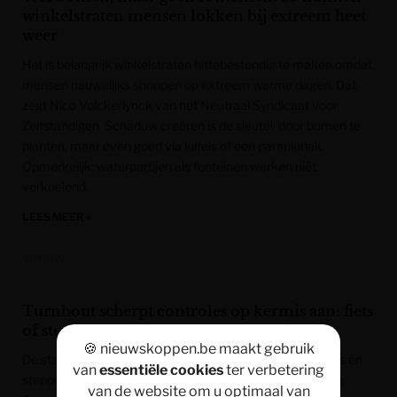
winkelstraten mensen lokken bij extreem heet
weer
Het is belangrijk winkelstraten hittebestendig te maken omdat
mensen nauwelijks shoppen op extreem warme dagen. Dat
zegt Nico Volckerlynck van het Neutraal Syndicaat voor
Zelfstandigen. Schaduw creëren is de sleutel: door bomen te
planten, maar even goed via luifels of een parapludak.
Opmerkelijk: waterpartijen als fonteinen werken níét
verkoelend.
LEES MEER »
VRT NWS
Turnhout scherpt controles op kermis aan: fiets
of step kan in beslag genomen worden
🍪 nieuwskoppen.be maakt gebruik
De stad Turnhout zal extra streng optreden tegen fietsers en
van
essentiële cookies
ter verbetering
steppers op Turnhout Kermis. Op de dranghekken aan de
van de website om u optimaal van