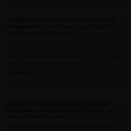
Het Laatste Nieuws
De Belgische schrijfster van wie je nog nooit
hebt gehoord, maar die een hype is in de VS:
wie is Jacqueline Harpman?
Een Belgische auteur die een hype is in Amerika en een
miljoen boeken verkoopt? Jacqueline Harpman, uit Etterbeek,
doet het. Terwijl ze veertien jaar geleden overleed. En terwijl je
wellicht nog nooit van haar had gehoord.
LEES MEER »
Het Nieuwsblad
Nieuwe evacuaties in Var door oplaaiende
bosbranden – Brand in Athene “kritiek”, op
Kreta verbetert de situatie
Hittegolven en natuurbranden houden Frankrijk en Spanje al