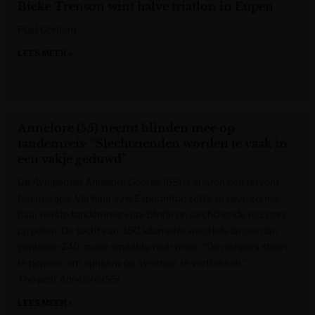
Bieke Trenson wint halve triatlon in Eupen
Post Content
LEES MEER »
Het Nieuwsblad
Annelore (55) neemt blinden mee op
tandemreis: “Slechtzienden worden te vaak in
een vakje geduwd”
De Avelgemse Annelore George (55) is al jaren een fervent
fietsreiziger. Via haar vzw Esperantoo zette ze deze zomer
haar eerste tandemreis voor blinde en slechtziende reizigers
op poten. De tocht van 350 kilometer werd iets langer dan
geplande 240, maar smaakte naar meer. “De reizigers staan
te popelen om opnieuw op avontuur te vertrekken.”
The post Annelore (55)
LEES MEER »