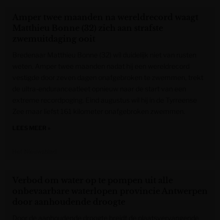
Amper twee maanden na wereldrecord waagt
Matthieu Bonne (32) zich aan strafste
zwemuitdaging ooit
Bredenaar Matthieu Bonne (32) wil duidelijk niet van rusten
weten. Amper twee maanden nadat hij een wereldrecord
vestigde door zeven dagen onafgebroken te zwemmen, trekt
de ultra-enduranceatleet opnieuw naar de start van een
extreme recordpoging. Eind augustus wil hij in de Tyrreense
Zee maar liefst 161 kilometer onafgebroken zwemmen.
LEES MEER »
Het Nieuwsblad
Verbod om water op te pompen uit alle
onbevaarbare waterlopen provincie Antwerpen
door aanhoudende droogte
Door de aanhoudende droogte breidt de plaatsvervangende