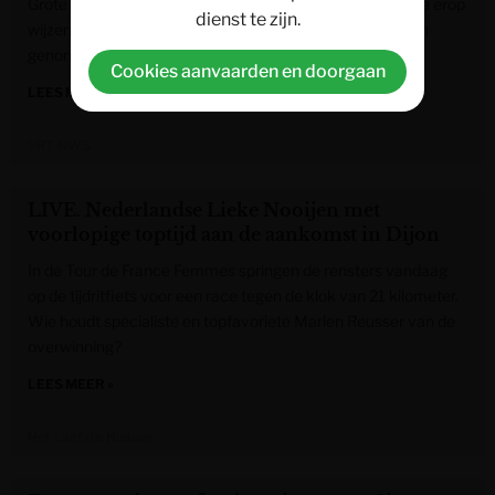
Grote Markt en het Zegeplein hangen verkeersborden die erop
dienst te zijn.
wijzen dat je fiets of step bestuurlijk in beslag kan worden
genomen als je de regels overtreedt.
Cookies aanvaarden en doorgaan
LEES MEER »
VRT NWS
LIVE. Nederlandse Lieke Nooijen met
voorlopige toptijd aan de aankomst in Dijon
In de Tour de France Femmes springen de rensters vandaag
op de tijdritfiets voor een race tegen de klok van 21 kilometer.
Wie houdt specialiste en topfavoriete Marlen Reusser van de
overwinning?
LEES MEER »
Het Laatste Nieuws