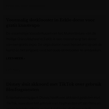
Krant van West-Vlaanderen
Voormalig slotklooster in Eeklo decor voor
gratis kunstexpo
De voormalige kloosterkapel van het Monasterium van de
Heilige Drievuldigheid in Eeklo is een maand lang het decor
van een gratis expo. De organisator roept bezoekers op om de
kunst én het erfgoed rond het oude slotklooster te ontdekken.
LEES MEER »
VRT NWS
Disney sluit akkoord met TikTok over gebruik
filmfragmenten
Entertainmentgigant Disney heeft een akkoord gesloten met
TikTok, waardoor het gebruik van fragmenten uit zijn films en
series in korte video’s op het Aziatische platform wordt