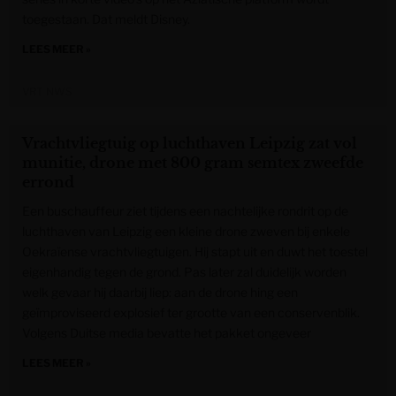
toegestaan. Dat meldt Disney.
LEES MEER »
VRT NWS
Vrachtvliegtuig op luchthaven Leipzig zat vol
munitie, drone met 800 gram semtex zweefde
errond
Een buschauffeur ziet tijdens een nachtelijke rondrit op de
luchthaven van Leipzig een kleine drone zweven bij enkele
Oekraïense vrachtvliegtuigen. Hij stapt uit en duwt het toestel
eigenhandig tegen de grond. Pas later zal duidelijk worden
welk gevaar hij daarbij liep: aan de drone hing een
geïmproviseerd explosief ter grootte van een conservenblik.
Volgens Duitse media bevatte het pakket ongeveer
LEES MEER »