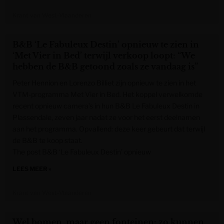
Krant van West-Vlaanderen
B&B ‘Le Fabuleux Destin’ opnieuw te zien in
‘Met Vier in Bed’ terwijl verkoop loopt: “We
hebben de B&B getoond zoals ze vandaag is”
Peter Hennion en Lorenzo Billiet zijn opnieuw te zien in het
VTM-programma Met Vier in Bed. Het koppel verwelkomde
recent opnieuw camera’s in hun B&B Le Fabuleux Destin in
Plassendale, zeven jaar nadat ze voor het eerst deelnamen
aan het programma. Opvallend: deze keer gebeurt dat terwijl
de B&B te koop staat.
The post B&B ‘Le Fabuleux Destin’ opnieuw
LEES MEER »
Krant van West-Vlaanderen
Wel bomen, maar geen fonteinen: zo kunnen