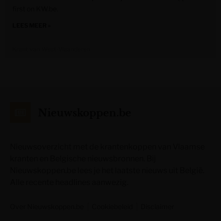
first on KW.be.
LEES MEER »
Krant van West-Vlaanderen
Nieuwskoppen.be
Nieuwsoverzicht met de krantenkoppen van Vlaamse
kranten en Belgische nieuwsbronnen. Bij
Nieuwskoppen.be lees je het laatste nieuws uit België.
Alle recente headlines aanwezig.
Over Nieuwskoppen.be
Cookiebeleid
Disclaimer