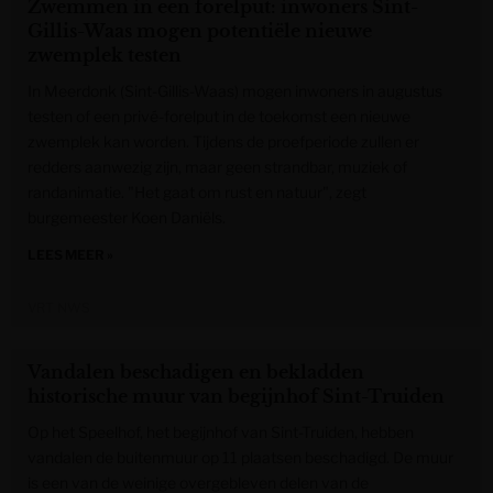
Zwemmen in een forelput: inwoners Sint-
Gillis-Waas mogen potentiële nieuwe
zwemplek testen
In Meerdonk (Sint-Gillis-Waas) mogen inwoners in augustus
testen of een privé-forelput in de toekomst een nieuwe
zwemplek kan worden. Tijdens de proefperiode zullen er
redders aanwezig zijn, maar geen strandbar, muziek of
randanimatie. "Het gaat om rust en natuur", zegt
burgemeester Koen Daniëls.
LEES MEER »
VRT NWS
Vandalen beschadigen en bekladden
historische muur van begijnhof Sint-Truiden
Op het Speelhof, het begijnhof van Sint-Truiden, hebben
vandalen de buitenmuur op 11 plaatsen beschadigd. De muur
is een van de weinige overgebleven delen van de