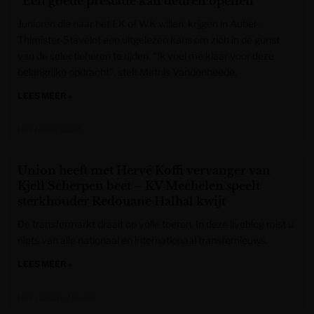
“Een goede prestatie kan deuren openen”
Junioren die naar het EK of WK willen, krijgen in Aubel-
Thimister-Stavelot een uitgelezen kans om zich in de gunst
van de selectieheren te rijden. “Ik voel me klaar voor deze
belangrijke opdracht”, stelt Mathis Vandenheede.
LEES MEER »
Het Nieuwsblad
Union heeft met Hervé Koffi vervanger van
Kjell Scherpen beet – KV Mechelen speelt
sterkhouder Redouane Halhal kwijt
De transfermarkt draait op volle toeren. In deze liveblog mist u
niets van alle nationaal en internationaal transfernieuws.
LEES MEER »
Het Laatste Nieuws