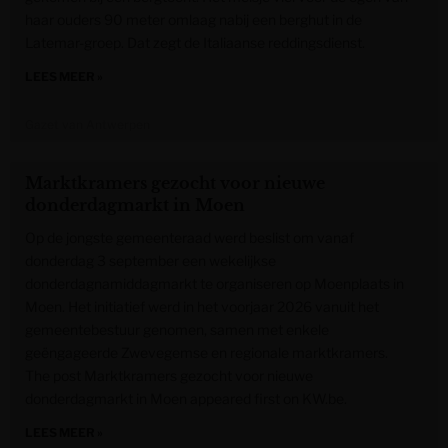
haar ouders 90 meter omlaag nabij een berghut in de
Latemar-groep. Dat zegt de Italiaanse reddingsdienst.
LEES MEER »
Gazet van Antwerpen
Marktkramers gezocht voor nieuwe
donderdagmarkt in Moen
Op de jongste gemeenteraad werd beslist om vanaf
donderdag 3 september een wekelijkse
donderdagnamiddagmarkt te organiseren op Moenplaats in
Moen. Het initiatief werd in het voorjaar 2026 vanuit het
gemeentebestuur genomen, samen met enkele
geëngageerde Zwevegemse en regionale marktkramers.
The post Marktkramers gezocht voor nieuwe
donderdagmarkt in Moen appeared first on KW.be.
LEES MEER »