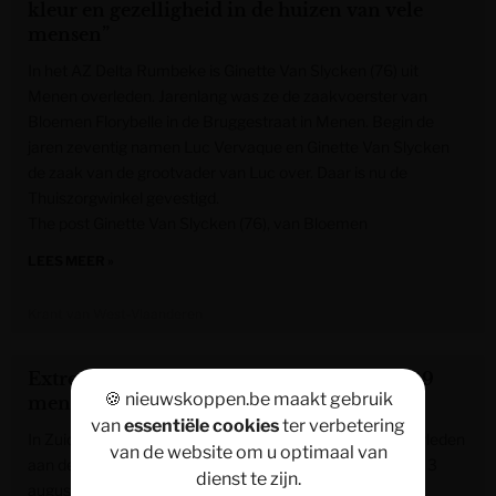
kleur en gezelligheid in de huizen van vele
mensen”
In het AZ Delta Rumbeke is Ginette Van Slycken (76) uit
Menen overleden. Jarenlang was ze de zaakvoerster van
Bloemen Florybelle in de Bruggestraat in Menen. Begin de
jaren zeventig namen Luc Vervaque en Ginette Van Slycken
de zaak van de grootvader van Luc over. Daar is nu de
Thuiszorgwinkel gevestigd.
The post Ginette Van Slycken (76), van Bloemen
LEES MEER »
Krant van West-Vlaanderen
Extreme hittegolf in Zuid-Korea kost aan 19
🍪 nieuwskoppen.be maakt gebruik
mensen het leven
van
essentiële cookies
ter verbetering
In Zuid-Korea zijn sinds 15 mei al negentien mensen overleden
van de website om u optimaal van
aan de gevolgen van de extreme hitte. Tussen 15 mei en 3
dienst te zijn.
augustus kampten in totaal 2.221 mensen met