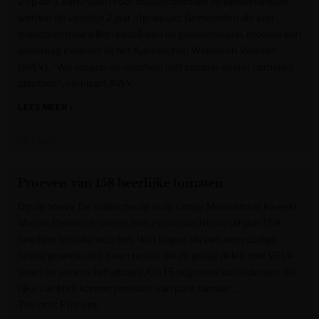
2 op de 3 aanvragen voor trajectcontroles op gewestwegen
werden de voorbije 2 jaar afgekeurd. Gemeenten die een
trajectcontrole willen installeren op gewestwegen, moeten een
aanvraag indienen bij het Agentschap Wegen en Verkeer
(AWV). "We mogen als overheid niet zomaar overal camera’s
plaatsen", verklaart AWV.
LEES MEER »
VRT NWS
Proeven van 158 heerlijke tomaten
Op de hoeve De Vlasscheure in de Lange Molenstraat kweekt
Marnix Desimpel samen met zijn vrouw Nicole dit jaar 158
heerlijke tomatensoorten. Wat begon als een eenvoudige
hobby groeide uit tot een passie die ze graag delen met VELT-
leden en andere liefhebbers. Op 15 augustus kan iedereen die
rijke variëteit komen proeven: van pure tomaat …
The post Proeven