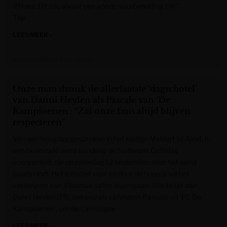
d’Huez. Dit zou alvast een goede voorbereiding zijn.”
The
LEES MEER »
Krant van West-Vlaanderen
Onze man dronk de allerlaatste ‘dagschotel’
van Danni Heylen als Pascale van ‘De
Kampioenen’: “Zal onze fans altijd blijven
respecteren”
Van een hoogdag gesproken in het rustige Meldert bij Aalst. In
een bruin café werd vandaag de Nationale Cafédag
voorgesteld, die op zaterdag 12 september voor het eerst
plaatsvindt. Het initiatief voor en door de horeca wil het
verdwijnen van Vlaamse cafés tegengaan. Wie beter dan
Danni Heylen (75), bekend als cafébazin Pascale uit ‘FC De
Kampioenen’, om de campagne
LEES MEER »