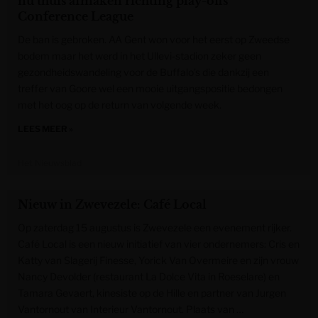
nu thuis afmaken richting play-offs
Conference League
De ban is gebroken. AA Gent won voor het eerst op Zweedse
bodem maar het werd in het Ullevi-stadion zeker geen
gezondheidswandeling voor de Buffalo’s die dankzij een
treffer van Goore wel een mooie uitgangspositie bedongen
met het oog op de return van volgende week.
LEES MEER »
Het Nieuwsblad
Nieuw in Zwevezele: Café Local
Op zaterdag 15 augustus is Zwevezele een evenement rijker.
Café Local is een nieuw initiatief van vier ondernemers: Cris en
Katty van Slagerij Finesse, Yorick Van Overmeire en zijn vrouw
Nancy Devolder (restaurant La Dolce Vita in Roeselare) en
Tamara Gevaert, kinesiste op de Hille en partner van Jurgen
Vantornout van Interieur Vantornout. Plaats van …