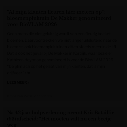
“Al mijn klanten fleuren hier meteen op”:
bloemenpluktuin De Makker genomineerd
voor BioVLAM 2026
Geen mens die níet gelukkig wordt van een fleurig boeket
bloemen. Daarvoor trekken we niet langer uitsluitend naar de
bloemist, ook bloemenpluktuinen zitten steeds meer in de lift.
Dat is ook het geval bij De Makker in Kortrijk, waar bezieler
Kathleen Heyrman genomineerd is voor de BioVLAM 2026.
“De glimlach op het gelaat van mijn klanten, dát is mijn
drijfveer.”<br
LEES MEER »
Krant van West-Vlaanderen
Na 42 jaar hulpverlening neemt Kris Bataillie
(63) afscheid: “Het moeten valt nu een beetje
weg”