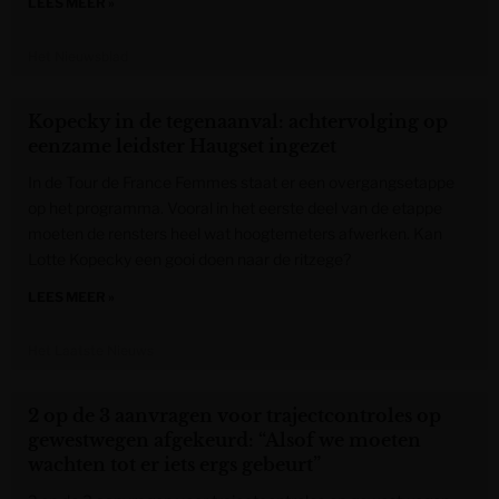
LEES MEER »
Het Nieuwsblad
Kopecky in de tegenaanval: achtervolging op
eenzame leidster Haugset ingezet
In de Tour de France Femmes staat er een overgangsetappe
op het programma. Vooral in het eerste deel van de etappe
moeten de rensters heel wat hoogtemeters afwerken. Kan
Lotte Kopecky een gooi doen naar de ritzege?
LEES MEER »
Het Laatste Nieuws
2 op de 3 aanvragen voor trajectcontroles op
gewestwegen afgekeurd: “Alsof we moeten
wachten tot er iets ergs gebeurt”