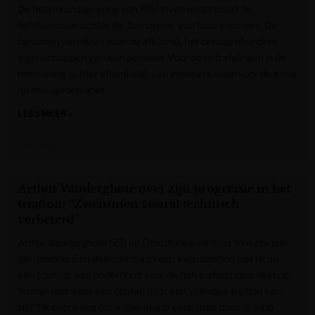
De heemkundige kring van Rijkhoven onderzoekt de
betekenissen achter de ’toenamen’ van haar inwoners. De
bijnamen verwijzen naar de afkomst, het beroep of andere
eigenschappen van een persoon. Voor de ontrafelingen is de
heemkring echter afhankelijk van inwoners, waarvoor de kring
nu een oproep doet.
LEES MEER »
VRT NWS
Arthur Vanderghote over zijn progressie in het
triatlon: “Zwemmen vooral technisch
verbeterd”
Arthur Vanderghote (23) uit Oostduinkerke doet zo’n zes jaar
aan triatlon. Een deelname aan een kwarttriatlon ziet hij als
een training, een onderhoud voor de halve afstanden. Wat op
termijn dan weer een opstap naar een volledige triatlon kan
zijn. “Ik overweeg om volgend jaar eens mee doen in Alpe