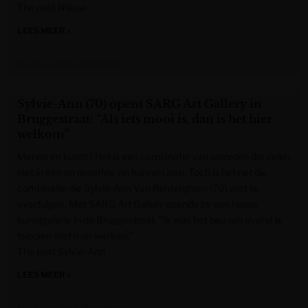
The post Nieuw
LEES MEER »
Krant van West-Vlaanderen
Sylvie-Ann (70) opent SARG Art Gallery in
Bruggestraat: “Als iets mooi is, dan is het hier
welkom”
Menen en kunst? Het is een combinatie van woorden die velen
niet in één en dezelfde zin kunnen zien. Toch is het net die
combinatie die Sylvie-Ann Van Renterghem (70) wist te
overtuigen. Met SARG Art Gallery opende ze een heuse
kunstgalerie in de Bruggestraat. “Ik was het beu om overal te
tsjoolen met mijn werken.”
The post Sylvie-Ann
LEES MEER »
Krant van West-Vlaanderen