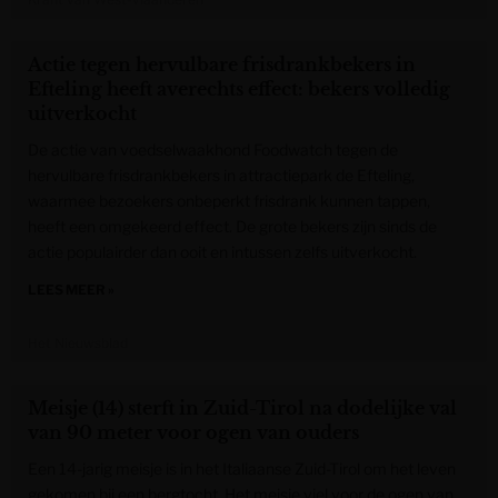
Actie tegen hervulbare frisdrankbekers in
Efteling heeft averechts effect: bekers volledig
uitverkocht
De actie van voedselwaakhond Foodwatch tegen de
hervulbare frisdrankbekers in attractiepark de Efteling,
waarmee bezoekers onbeperkt frisdrank kunnen tappen,
heeft een omgekeerd effect. De grote bekers zijn sinds de
actie populairder dan ooit en intussen zelfs uitverkocht.
LEES MEER »
Het Nieuwsblad
Meisje (14) sterft in Zuid-Tirol na dodelijke val
van 90 meter voor ogen van ouders
Een 14-jarig meisje is in het Italiaanse Zuid-Tirol om het leven
gekomen bij een bergtocht. Het meisje viel voor de ogen van