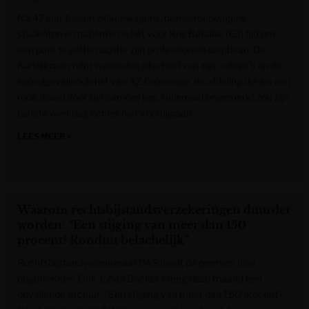
Na 42 jaar tussen ziekenwagens, brandweerwagens,
studenten en patiënten is het voor Kris Bataillie (63) tijd om
een punt te zetten achter zijn professionele loopbaan. De
Kortrijkzaan nam woensdag afscheid van zijn collega’s op de
spoedgevallendienst van AZ Groeninge, de afdeling die als een
rode draad door zijn carrière liep. Helemaal ongemerkt zou zijn
laatste werkdag echter niet voorbijgaan.
LEES MEER »
Krant van West-Vlaanderen
Waarom rechtsbijstandsverzekeringen duurder
worden: “Een stijging van meer dan 150
procent? Ronduit belachelijk”
Rechtsbijstandverzekeraar DAS heeft de premies flink
opgetrokken. Ook Johan Becker kreeg deze maand een
opvallende factuur: “Een stijging van meer dan 150 procent?