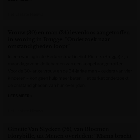
Het Laatste Nieuws
Vrouw (30) en man (34) levenloos aangetroffen
in woning in Brugge: “Onderzoek naar
omstandigheden loopt”
In een woning in de Berkenstraat in Sint-Pieters (Brugge) zijn
maandagavond de lichamen van een koppel aangetroffen.
Voor de 30-jarige vrouw en de 34-jarige man – ouders van vier
kinderen – kon geen hulp meer baten. Het parket onderzoekt
de omstandigheden van hun overlijden.
LEES MEER »
Het Laatste Nieuws
Ginette Van Slycken (76), van Bloemen
Florybille, uit Menen overleden: “Mama bracht