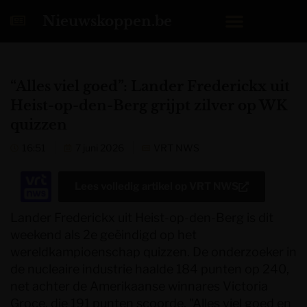
Nieuwskoppen.be
“Alles viel goed”: Lander Frederickx uit
Heist-op-den-Berg grijpt zilver op WK
quizzen
16:51
7 juni 2026
VRT NWS
Lees volledig artikel op
VRT NWS
Lander Frederickx uit Heist-op-den-Berg is dit
weekend als 2e geëindigd op het
wereldkampioenschap quizzen. De onderzoeker in
de nucleaire industrie haalde 184 punten op 240,
net achter de Amerikaanse winnares Victoria
Groce, die 191 punten scoorde. "Alles viel goed en