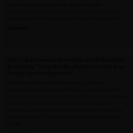
Tenerife aan bij de Belgian Cats, die al met de WK-
voorbereiding zijn begonnen. “Mooi dat ik wat extra tijd krijg
van Connecticut Sun en een beetje vroeger als assistent bij
LEES MEER »
Het Nieuwsblad
Sam Van Dooren in de wolken met WK-selectie
in Oregon: “Toen ik mijn chrono vernam, kon
ik mijn ogen niet geloven”
Woensdag starten in het Amerikaanse Eugene de
wereldkampioenschappen atletiek voor junioren. Op de 100
meter maken Bright Otiora (KAAG) en Sam Van Dooren (ALVA)
deel uit van het Belgische team. Beiden verdienden hun
selectie op een meeting in het Duitse Mannheim, waar Otiora
met een tijd van 10”18 zelfs voor een nieuw Belgisch record
zorgde.