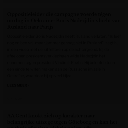
Oppositieleider die campagne voerde tégen
oorlog in Oekraïne: Boris Nadezjdin vlucht van
Rusland naar Parijs
Oppositieleider Boris Nadezjdin heeft Rusland verlaten. "Ik leef
nog en ben vrij, maar jammer genoeg niet in Rusland", zegt hij
in een video met de Eiffeltoren op de achtergrond. Bij de
afgelopen presidentsverkiezingen wilde Nadezjdin het
opnemen tegen president Vladimir Poetin. Hij beloofde toen
een einde te willen maken aan de Russische invasie in
Oekraïne, waardoor hij op veel bijval
LEES MEER »
VRT NWS
AA Gent knokt zich op karakter naar
belangrijke uitzege tegen Göteborg en kan het