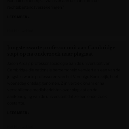
Ronduit belachelijk.” Wat is er aan de hand met de
rechtsbijstandsverzekeringen?
LEES MEER »
Het Nieuwsblad
Jongste zwarte professor ooit aan Cambridge
stapt op na onderzoek naar plagiaat
Jason Arday, professor sociologie aan de universiteit van
Cambridge die nationale beroemdheid verwierf als een van de
jongste zwarte professoren van het Verenigd Koninkrijk, heeft
woensdag ontslag genomen. Zijn vertrek kwam er na
verschillende mediaberichten over plagiaat en de
aankondiging van de universiteit dat ze een onderzoek
opstartte.
LEES MEER »
Het Nieuwsblad