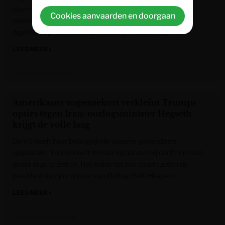
warmtegerelateerde aandoeningen. Negentien van hen
Cookies aanvaarden en doorgaan
overleefden de hitte niet, zo meldt het Zuid-Koreaanse
Agentschap voor Ziektepreventie en -bestrijding.
LEES MEER »
Het Laatste Nieuws
Amerikaans wapentekort verkleint Trumps
opties tegen Iran: oorlogsminister Hegseth
krijgt de volle laag
De VS heeft haar belangrijkste wapens grotendeels
opgebruikt. Trump heeft minder opties dan hij dacht om Iran
onder druk te zetten. Het leidde tot een clash tussen de
president en zijn minister van Oorlog, Pete Hegseth.
LEES MEER »
Gazet van Antwerpen