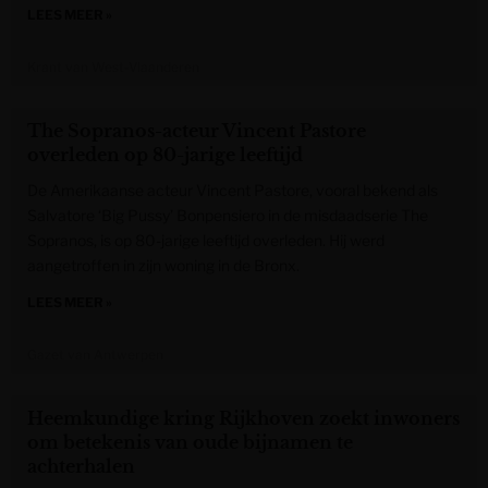
LEES MEER »
Krant van West-Vlaanderen
The Sopranos-acteur Vincent Pastore
overleden op 80-jarige leeftijd
De Amerikaanse acteur Vincent Pastore, vooral bekend als
Salvatore ‘Big Pussy’ Bonpensiero in de misdaadserie The
Sopranos, is op 80-jarige leeftijd overleden. Hij werd
aangetroffen in zijn woning in de Bronx.
LEES MEER »
Gazet van Antwerpen
Heemkundige kring Rijkhoven zoekt inwoners
om betekenis van oude bijnamen te
achterhalen