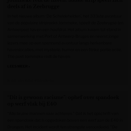
Jommeke redt de haven: 333ste strip speelt zich
deels af in Zeebrugge
In het nieuwe album ‘De Scheldehelden’, het 333ste avontuur
van de populaire stripreeks Jommeke, speelt de Zeebrugse (en
Antwerpse) haven een hoofdrol. Het album kwam tot stand in
samenwerking met Port of Antwerp-Bruges en neemt jonge
lezers mee op een spannend avontuur langs herkenbare
havenlocaties, met mysterie, humor en een flinke portie actie.
The post Jommeke redt de haven:
LEES MEER »
Krant van West-Vlaanderen
“Dit is gewoon racisme”: ophef over spandoek
op werf vlak bij E40
“Alle bruine mannen naar achteren.” Dat is het opschrift van
een spandoek dat is opgedoken boven een werf aan de E40 in
Drongen. Het incident wordt ten strengste veroordeeld. “De