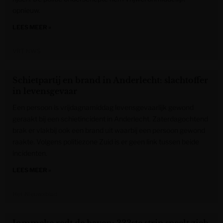
opnieuw.
LEES MEER »
VRT NWS
Schietpartij en brand in Anderlecht: slachtoffer
in levensgevaar
Een persoon is vrijdagnamiddag levensgevaarlijk gewond
geraakt bij een schietincident in Anderlecht. Zaterdagochtend
brak er vlakbij ook een brand uit waarbij een persoon gewond
raakte. Volgens politiezone Zuid is er geen link tussen beide
incidenten.
LEES MEER »
Het Nieuwsblad