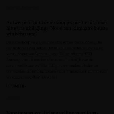
Gazet van Antwerpen
Antwerpen sluit zomerkoopjes positief af, maar
hitte was uitdaging: “Nood aan klimaatrobuuste
winkelstraten”
De zomerkoopjes waren in de stad Antwerpen succesvoller
dan in de rest van België. Dat blijkt uit een interne bevraging
van het Neutraal Syndicaat voor Zelfstandigen (NSZ).
Antwerpen is als modestad minder afhankelijk van de
concurrentie van webshops tegenover andere steden en
gemeenten. De hitte had wel impact. "Tijdens de hittegolf, is de
verkoop stilgevallen", klinkt het.
LEES MEER »
VRT NWS
Voor de start veel belangstelling voor Jonas