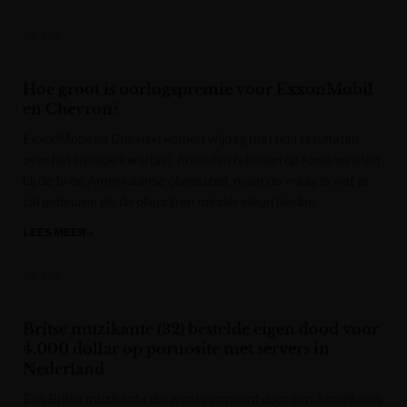
De Tijd
Hoe groot is oorlogspremie voor ExxonMobil
en Chevron?
ExxonMobil en Chevron komen vrijdag met hun resultaten
over het tweede kwartaal. Analisten rekenen op forse winsten
bij de twee Amerikaanse oliereuzen, maar de vraag is wat er
zal gebeuren als de olieprijzen minder steun bieden.
LEES MEER »
De Tijd
Britse muzikante (32) bestelde eigen dood voor
4.000 dollar op pornosite met servers in
Nederland
Een Britse muzikante die werd vermoord door een Amerikaan,