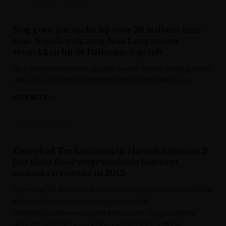
Krant van West-Vlaanderen
Nog geen jaar nadat hij voor 28 miljoen euro
naar Napoli trok, mag Noa Lang alweer
vertrekken bij de Italiaanse topclub
De transfermarkt draait op volle toeren. In deze liveblog mist u
niets van alle nationaal en internationaal transfernieuws.
LEES MEER »
Het Laatste Nieuws
Zwembad Ter Kommen in Hoeselt minstens 2
jaar dicht door vergevorderde betonrot,
ondanks renovatie in 2012
Zwembad Ter Kommen in Hoeselt moest gisteren onmiddellijk
dicht nadat een technisch rapport ernstige
stabiliteitsproblemen aan het licht bracht. Vergevorderde
betonrot heeft de bewapening van het beton volledig