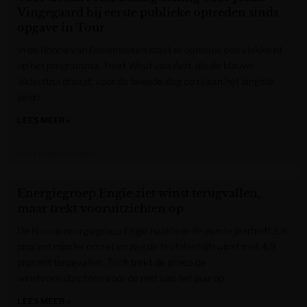
Vingegaard bij eerste publieke optreden sinds
opgave in Tour
In de Ronde van Denemarken staat er opnieuw een vlakke rit
op het programma. Trekt Wout van Aert, die de blauwe
leiderstrui draagt, voor de tweede dag op rij aan het langste
eind?
LEES MEER »
Het Laatste Nieuws
Energiegroep Engie ziet winst terugvallen,
maar trekt vooruitzichten op
De Franse energiegroep Engie haalde in de eerste jaarhelft 3,6
procent minder omzet en zag de brutobedrijfswinst met 4,9
procent terugvallen. Toch trekt de groep de
winstvooruitzichten voor de rest van het jaar op.
LEES MEER »