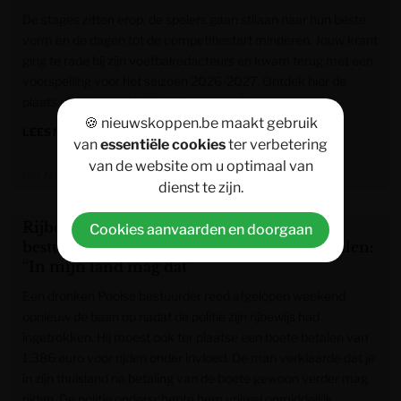
De stages zitten erop, de spelers gaan stilaan naar hun beste
vorm en de dagen tot de competitiestart minderen. Jouw krant
ging te rade bij zijn voetbalredacteurs en kwam terug met een
voorspelling voor het seizoen 2026-2027. Ontdek hier de
plaats die we voor KV Kortrijk voorspellen.
🍪 nieuwskoppen.be maakt gebruik
LEES MEER »
van
essentiële cookies
ter verbetering
van de website om u optimaal van
Het Nieuwsblad
dienst te zijn.
Rijbewijs ingetrokken, maar dronken
Cookies aanvaarden en doorgaan
bestuurder rijdt meteen weer weg in Mechelen:
“In mijn land mag dat”
Een dronken Poolse bestuurder reed afgelopen weekend
opnieuw de baan op nadat de politie zijn rijbewijs had
ingetrokken. Hij moest ook ter plaatse een boete betalen van
1.386 euro voor rijden onder invloed. De man verklaarde dat je
in zijn thuisland na betaling van de boete gewoon verder mag
rijden. De politie onderschepte hem vrijwel onmiddellijk