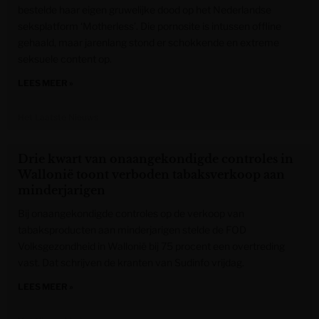
bestelde haar eigen gruwelijke dood op het Nederlandse
seksplatform ‘Motherless’. Die pornosite is intussen offline
gehaald, maar jarenlang stond er schokkende en extreme
seksuele content op.
LEES MEER »
Het Laatste Nieuws
Drie kwart van onaangekondigde controles in
Wallonië toont verboden tabaksverkoop aan
minderjarigen
Bij onaangekondigde controles op de verkoop van
tabaksproducten aan minderjarigen stelde de FOD
Volksgezondheid in Wallonië bij 75 procent een overtreding
vast. Dat schrijven de kranten van Sudinfo vrijdag.
LEES MEER »