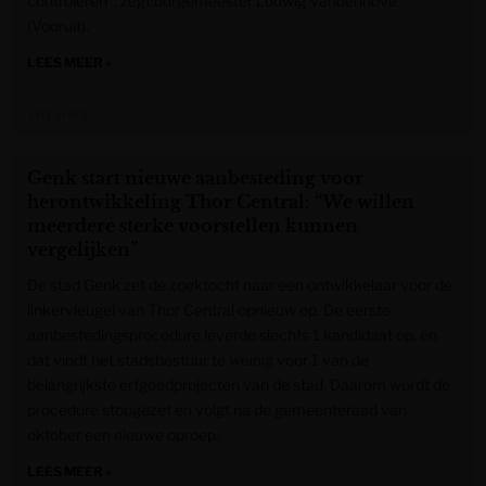
controleren", zegt burgemeester Ludwig Vandenhove
(Vooruit).
LEES MEER »
VRT NWS
Genk start nieuwe aanbesteding voor
herontwikkeling Thor Central: “We willen
meerdere sterke voorstellen kunnen
vergelijken”
De stad Genk zet de zoektocht naar een ontwikkelaar voor de
linkervleugel van Thor Central opnieuw op. De eerste
aanbestedingsprocedure leverde slechts 1 kandidaat op, en
dat vindt het stadsbestuur te weinig voor 1 van de
belangrijkste erfgoedprojecten van de stad. Daarom wordt de
procedure stopgezet en volgt na de gemeenteraad van
oktober een nieuwe oproep.
LEES MEER »