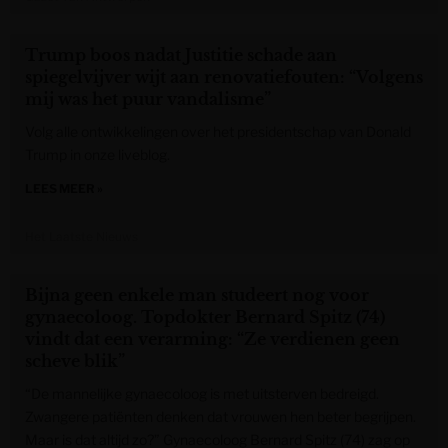
Trump boos nadat Justitie schade aan
spiegelvijver wijt aan renovatiefouten: “Volgens
mij was het puur vandalisme”
Volg alle ontwikkelingen over het presidentschap van Donald
Trump in onze liveblog.
LEES MEER »
Het Laatste Nieuws
Bijna geen enkele man studeert nog voor
gynaecoloog. Topdokter Bernard Spitz (74)
vindt dat een verarming: “Ze verdienen geen
scheve blik”
“De mannelijke gynaecoloog is met uitsterven bedreigd.
Zwangere patiënten denken dat vrouwen hen beter begrijpen.
Maar is dat altijd zo?” Gynaecoloog Bernard Spitz (74) zag op