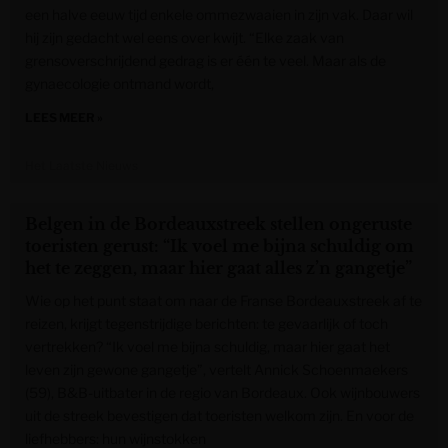
een halve eeuw tijd enkele ommezwaaien in zijn vak. Daar wil
hij zijn gedacht wel eens over kwijt. “Elke zaak van
grensoverschrijdend gedrag is er één te veel. Maar als de
gynaecologie ontmand wordt,
LEES MEER »
Het Laatste Nieuws
Belgen in de Bordeauxstreek stellen ongeruste
toeristen gerust: “Ik voel me bijna schuldig om
het te zeggen, maar hier gaat alles z’n gangetje”
Wie op het punt staat om naar de Franse Bordeauxstreek af te
reizen, krijgt tegenstrijdige berichten: te gevaarlijk of toch
vertrekken? “Ik voel me bijna schuldig, maar hier gaat het
leven zijn gewone gangetje”, vertelt Annick Schoenmaekers
(59), B&B-uitbater in de regio van Bordeaux. Ook wijnbouwers
uit de streek bevestigen dat toeristen welkom zijn. En voor de
liefhebbers: hun wijnstokken