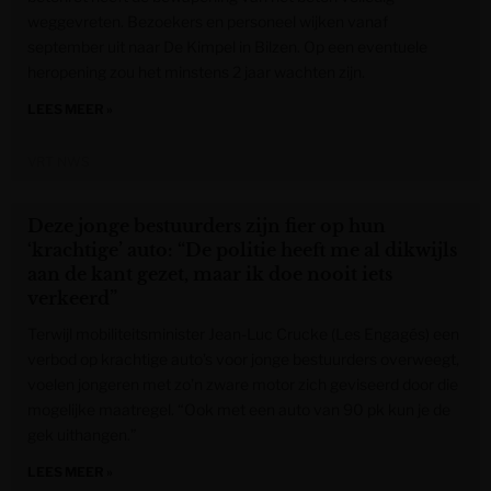
weggevreten. Bezoekers en personeel wijken vanaf
september uit naar De Kimpel in Bilzen. Op een eventuele
heropening zou het minstens 2 jaar wachten zijn.
LEES MEER »
VRT NWS
Deze jonge bestuurders zijn fier op hun
‘krachtige’ auto: “De politie heeft me al dikwijls
aan de kant gezet, maar ik doe nooit iets
verkeerd”
Terwijl mobiliteitsminister Jean-Luc Crucke (Les Engagés) een
verbod op krachtige auto’s voor jonge bestuurders overweegt,
voelen jongeren met zo’n zware motor zich geviseerd door die
mogelijke maatregel. “Ook met een auto van 90 pk kun je de
gek uithangen.”
LEES MEER »