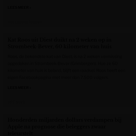
LEES MEER »
Het Laatste Nieuws
Kat Roos uit Diest duikt na 2 weken op in
Strombeek-Bever, 60 kilometer van huis
Roos, de bekendste kat van Diest, is na 2 weken vermissing
opgedoken in Strombeek-Bever (Grimbergen). Hoe ze 60
kilometer van huis is beland, blijft een raadsel. Roos heeft een
eigen Facebookpagina met meer dan 7.500 volgers.
LEES MEER »
VRT NWS
Honderden miljarden dollars verdampen bij
Apple na prognose die beleggers zwaar
teleurstelt