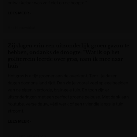
ontwikkelaar was zelf niet op de hoogte.”
LEES MEER »
Het Nieuwsblad
Zij slagen erin een uitzonderlijk groen gazon te
hebben, ondanks de droogte: “Wat ik op het
golfterrein leerde over gras, nam ik mee naar
huis”
Het gras is altijd groener aan de overkant. Tenzij je dezer
dagen door ons land rijdt. Dan zie je vooral veel spiegelbeelden
van de eigen, verdorde, bruingele tuin. En toch zijn er
uitzonderingen met een perfect groene pelouse. Met dank aan
Youtube, verse dauw, véél werk of een rivier die langs je tuin
stroomt.
LEES MEER »
Gazet van Antwerpen