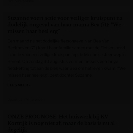
Het Nieuwsblad
Suzanne voert actie voor veiliger kruispunt na
dodelijk ongeval van haar mama Bea (71): “We
missen haar heel erg”
Een maand na het dodelijke fietsongeval van Bea Van
Beckhoven (71) komt haar familie samen met de Fietsersbond
in actie voor een veiliger kruispunt op de Mechelsesteenweg in
Herent. Op zondag 30 augustus vormen fietsers een lange
fietsketting tot aan de plek waar Bea om het leven kwam. “We
missen haar heel erg”, zegt dochter Suzanne.
LEES MEER »
Gazet van Antwerpen
ONZE PROGNOSE. Het huiswerk bij KV
Kortrijk is nog niet af, maar de basis is nu al
degelijk