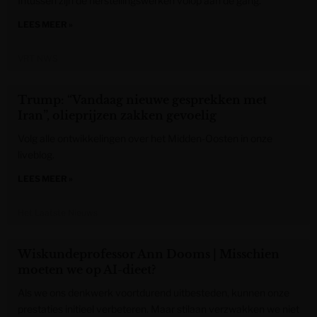
Intussen zijn de herstellingswerken volop aan de gang.
LEES MEER »
VRT NWS
Trump: “Vandaag nieuwe gesprekken met
Iran”, olieprijzen zakken gevoelig
Volg alle ontwikkelingen over het Midden-Oosten in onze
liveblog.
LEES MEER »
Het Laatste Nieuws
Wiskundeprofessor Ann Dooms | Misschien
moeten we op AI-dieet?
Als we ons denkwerk voortdurend uitbesteden, kunnen onze
prestaties initieel verbeteren. Maar stilaan verzwakken we niet