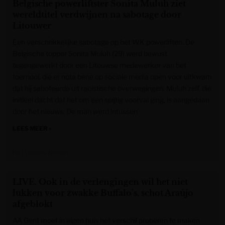
Belgische powerliftster Sonita Muluh ziet
wereldtitel verdwijnen na sabotage door
Litouwer
Een verschrikkelijke sabotage op het WK powerliften. De
Belgische topper Sonita Muluh (29) werd bewust
tegengewerkt door een Litouwse medewerker van het
toernooi, die er nota bene op sociale media open voor uitkwam
dat hij saboteerde uit racistische overwegingen. Muluh zelf, die
initieel dacht dat het om een spijtig voorval ging, is aangedaan
door het nieuws. De man werd intussen
LEES MEER »
Het Laatste Nieuws
LIVE. Ook in de verlengingen wil het niet
lukken voor zwakke Buffalo’s, schot Araújo
afgeblokt
AA Gent moet in eigen huis het verschil proberen te maken