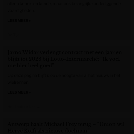
alleen kennis en kunde, maar ook belangrijke onderliggende
vaardigheden.
LEES MEER »
De Tijd
Jarno Widar verlengt contract met een jaar en
blijft tot 2028 bij Lotto-Intermarché: “Ik voel
me hier heel goed”
Op deze pagina blijft u op de hoogte van al het nieuws in het
wielrennen.
LEES MEER »
Het Laatste Nieuws
Antwerp haalt Michael Frey terug – “Union wil
Hervé Koffi als nieuwe doelman”