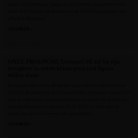
tegen LNZ Cherkasy. Tegen de Oekraïense ploeg bleef het in
Polen 0-0. Kunnen de Buffalo’s in de Planet Group arena wel
efficiënt afwerken?
LEES MEER »
Het Laatste Nieuws
ONZE PROGNOSE. Lommel SK zal bij zijn
terugkeer in eerste klasse geen mal figuur
willen slaan
De stages zitten erop, de spelers gaan stilaan naar hun beste
vorm en de dagen tot de competitiestart minderen. Jouw krant
ging te rade bij zijn voetbalredacteurs en kwam terug met een
voorspelling voor het seizoen 2026-2027. Ontdek hier de
plaats die we voor Lommel SK voorspellen.
LEES MEER »