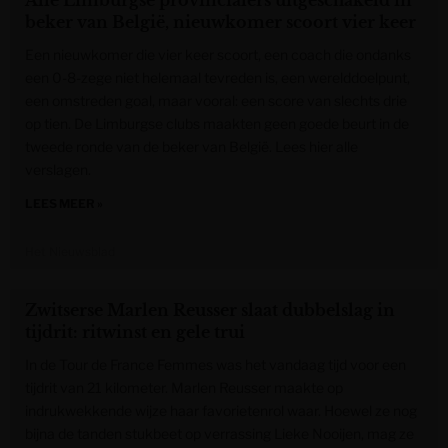
Alle Limburgse provincialers uitgeschakeld in
beker van België, nieuwkomer scoort vier keer
Een nieuwkomer die vier keer scoort, een coach die ondanks
een 0-8-zege niet helemaal tevreden is, een werelddoelpunt,
een omstreden goal, maar vooral: een score van slechts drie
op tien. De Limburgse clubs maakten geen goede beurt in de
tweede ronde van de beker van België. Lees hier alle
verslagen.
LEES MEER »
Het Nieuwsblad
Zwitserse Marlen Reusser slaat dubbelslag in
tijdrit: ritwinst en gele trui
In de Tour de France Femmes was het vandaag tijd voor een
tijdrit van 21 kilometer. Marlen Reusser maakte op
indrukwekkende wijze haar favorietenrol waar. Hoewel ze nog
bijna de tanden stukbeet op verrassing Lieke Nooijen, mag ze