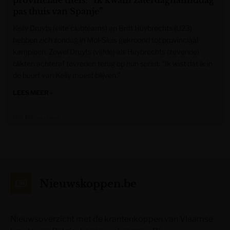
provinciale titels: “Ik kwam zaterdagnamiddag
pas thuis van Spanje”
Kelly Druyts (elite clubteams) en Britt Huybrechts (U23)
hebben zich zondag in Mol-Sluis gekroond tot provinciaal
kampioen. Zowel Druyts (vijfde) als Huybrechts (zevende)
blikten achteraf tevreden terug op hun sprint. “Ik wist dat ik in
de buurt van Kelly moest blijven.”
LEES MEER »
Het Nieuwsblad
Nieuwskoppen.be
Nieuwsoverzicht met de krantenkoppen van Vlaamse