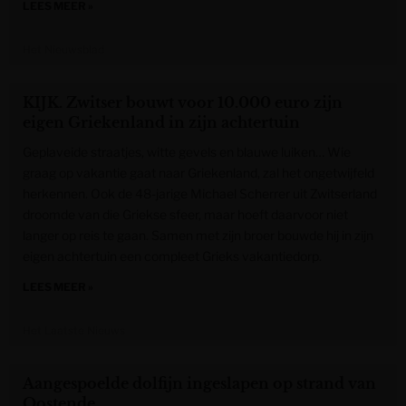
LEES MEER »
Het Nieuwsblad
KIJK. Zwitser bouwt voor 10.000 euro zijn
eigen Griekenland in zijn achtertuin
Geplaveide straatjes, witte gevels en blauwe luiken… Wie
graag op vakantie gaat naar Griekenland, zal het ongetwijfeld
herkennen. Ook de 48-jarige Michael Scherrer uit Zwitserland
droomde van die Griekse sfeer, maar hoeft daarvoor niet
langer op reis te gaan. Samen met zijn broer bouwde hij in zijn
eigen achtertuin een compleet Grieks vakantiedorp.
LEES MEER »
Het Laatste Nieuws
Aangespoelde dolfijn ingeslapen op strand van
Oostende