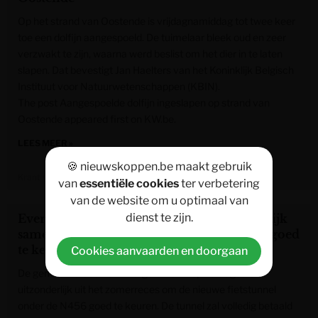
Op het strand van Oostende is vrijdagnamiddag tot twee keer
toe een dolfijn aangespoeld. De tuimelaar bleek oud en zeer
verzwakt te zijn, waarna werd beslist om het dier in te laten
slapen. Dat bevestigt Jan Haelters van het Koninklijk Belgisch
Instituut voor Natuurwetenschappen (KBIN).
The post Aangespoelde dolfijn ingeslapen op strand van
Oostende appeared first on KW.be.
LEES MEER »
🍪 nieuwskoppen.be maakt gebruik
Krant van West-Vlaanderen
van
essentiële cookies
ter verbetering
van de website om u optimaal van
dienst te zijn.
Evergemse gemeenteraad komt uitzonderlijk
samen om nieuwe fietstunnel onder N456 goed
te keuren
Cookies aanvaarden en doorgaan
De gemeenteraad van Evergem komt op 10 augustus
uitzonderlijk uit het zomerreces om de nieuwe fietstunnel
onder de N456 goed te keuren. De tunnel zal volledig betaald