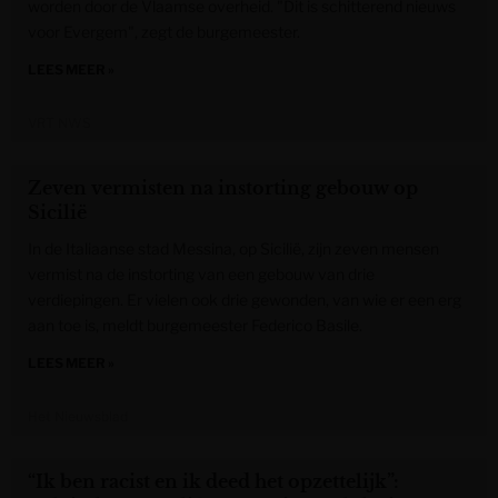
worden door de Vlaamse overheid. "Dit is schitterend nieuws
voor Evergem", zegt de burgemeester.
LEES MEER »
VRT NWS
Zeven vermisten na instorting gebouw op
Sicilië
In de Italiaanse stad Messina, op Sicilië, zijn zeven mensen
vermist na de instorting van een gebouw van drie
verdiepingen. Er vielen ook drie gewonden, van wie er een erg
aan toe is, meldt burgemeester Federico Basile.
LEES MEER »
Het Nieuwsblad
“Ik ben racist en ik deed het opzettelijk”: