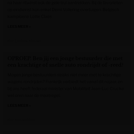
na haar ritwinst ook de gele trui aantrekken. Bij de favorieten
op eindwinst kon enkel Demi Vollering overtuigen. Belgisch
kampioene Lotte Claes
LEES MEER »
Het Laatste Nieuws
OPROEP. Ben jij een jonge bestuurder die met
een krachtige of snelle auto rondrijdt of -reed?
Mogen jonge bestuurders straks niet meer met te krachtige
wagens rondrijden? Frankrijk verbiedt het vanaf dit najaar, en
bij ons heeft federaal minister van Mobiliteit Jean-Luc Crucke
wel oren naar de maatregel.
LEES MEER »
Het Nieuwsblad