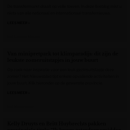
De transfermarkt draait op volle toeren. In deze liveblog mist u
niets van alle nationaal en internationaal transfernieuws.
LEES MEER »
Het Laatste Nieuws
Van minipretpark tot klimparadijs: dit zijn de
leukste zomeruitstapjes in jouw buurt
Op zoek naar inspiratie voor een leuk gezinsuitstapje deze
zomer? Het Nieuwsblad tipt enkele opvallende activiteiten in
jouw buurt. Klik hieronder op de gewenste provincie.
LEES MEER »
Het Nieuwsblad
Kelly Druyts en Britt Huybrechts pakken