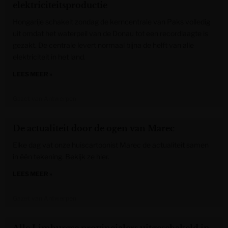
elektriciteitsproductie
Hongarije schakelt zondag de kerncentrale van Paks volledig
uit omdat het waterpeil van de Donau tot een recordlaagte is
gezakt. De centrale levert normaal bijna de helft van alle
elektriciteit in het land.
LEES MEER »
Gazet van Antwerpen
De actualiteit door de ogen van Marec
Elke dag vat onze huiscartoonist Marec de actualiteit samen
in één tekening. Bekijk ze hier.
LEES MEER »
Gazet van Antwerpen