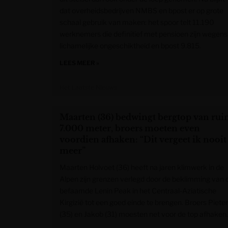
dat overheidsbedrijven NMBS en bpost er op grote
schaal gebruik van maken: het spoor telt 11.190
werknemers die definitief met pensioen zijn wegens
lichamelijke ongeschiktheid en bpost 9.815.
LEES MEER »
Het Laatste Nieuws
Maarten (36) bedwingt bergtop van ru
7.000 meter, broers moeten even
voordien afhaken: “Dit vergeet ik nooit
meer”
Maarten Holvoet (36) heeft na jaren klimwerk in de
Alpen zijn grenzen verlegd door de beklimming van 
befaamde Lenin Peak in het Centraal-Aziatische
Kirgizië tot een goed einde te brengen. Broers Pieter
(35) en Jakob (31) moesten net voor de top afhaken.