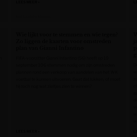
LEES MEER »
L
Het Laatste Nieuws
De
Wie lijkt voor te stemmen en wie tegen?
W
Zo liggen de kaarten voor omstreden
j
plan van Gianni Infantino
p
g
n
FIFA-voorzitter Gianni Infantino (56) heeft op 19
D
september 106 stemmen nodig om zijn omstreden
w
plannen rond een verkoop van aandelen van het WK
z
voetbal te kunnen uitvoeren. Gaat dat lukken, of moet
c
hij toch nog wat zieltjes zien te winnen?
g
d
v
w
we
LEES MEER »
L