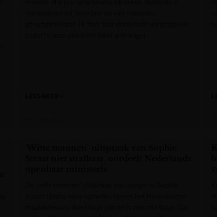
d
moeder drie jaar lang bewaarde in een diepvries is
v
veroordeeld tot twee jaar en vier maanden
v
gevangenisstraf. Hij had haar dood nooit aangegeven
t
zodat hij haar pensioen bleef ontvangen.
n
LEES MEER »
L
Het Nieuwsblad
H
‘Witte mannen’-uitspraak van Sophie
K
Straat niet strafbaar, oordeelt Nederlands
b
openbaar ministerie
v
de
De ‘witte mannen’-uitspraak van zangeres Sophie
K
Straat tijdens haar optreden tijdens het Nederlandse
de
de
muziekfestival Best Kept Secret is niet strafbaar. Dat
b