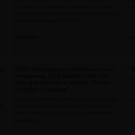
oplossing nog enkele jaren verwijderd. Het dossier
J
rond de geplande ondertunneling van het kruispunt en
een nieuwe fietsbrug schuift wel
LEES MEER »
L
Krant van West-Vlaanderen
H
im
LIVE. Vier koploopsters hebben mooie
B
voorsprong, Lotte Kopecky lijkt niet
H
voor gele trui mee te strijden: “Ik ben
z
niet plan-A vandaag”
E
Vandaag wordt in het Zwitserse Lausanne de Tour de
be
de
France Femmes op gang gevlagd. In deze liveblog
mist u niets van de belangrijkste vrouwenwedstrijd
van het jaar.