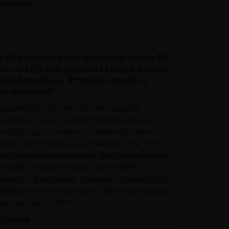
EES MEER »
 Tijd
SV Molenstappers Ruiselede vieren 30
aar met 30ste Kermistocht langs diverse
rivédomeinen: “Prachtige streek is
rootste troef”
e jaarlijkse Kermistocht van de Ruiseleedse
andelsportvereniging (WSV) Molenstappers op
ondag 16 augustus wordt een feesteditie, want de
lub bestaat 30 jaar en is energieker dan ooit. “We
aan opnieuw kunnen wandelen langs privédomeinen
ie anders ontoegankelijk zijn”, vertelt WSV-
oorzitter Frans Debouck. “Vorig jaar telden we 2.400
andelaars uit heel Vlaanderen. Mits een beetje goed
er zullen we dat cijfer
EES MEER »