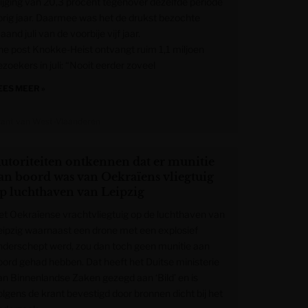
tijging van 20,3 procent tegenover dezelfde periode
orig jaar. Daarmee was het de drukst bezochte
and juli van de voorbije vijf jaar.
he post Knokke-Heist ontvangt ruim 1,1 miljoen
zoekers in juli: “Nooit eerder zoveel
EES MEER »
rant van West-Vlaanderen
utoriteiten ontkennen dat er munitie
an boord was van Oekraïens vliegtuig
p luchthaven van Leipzig
et Oekraïense vrachtvliegtuig op de luchthaven van
eipzig waarnaast een drone met een explosief
nderschept werd, zou dan toch geen munitie aan
oord gehad hebben. Dat heeft het Duitse ministerie
an Binnenlandse Zaken gezegd aan ‘Bild’ en is
olgens de krant bevestigd door bronnen dicht bij het