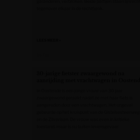
garanderen, verbroken. Beide partijen staan lijnrech
tegenover elkaar in de rechtbank.
LEES MEER »
De Tijd
30-jarige fietster zwaargewond na
aanrijding met vrachtwagen in Oosten
In Oostende is een jonge vrouw van 30 jaar
zwaargewond geraakt nadat ze met haar fiets is
aangereden door een vrachtwagen. Het ongeval
gebeurde op het kruispunt van de Gistelsesteenweg
en de Zilverlaan. De vrouw was even in kritieke
toestand, maar is nu buiten levensgevaar.