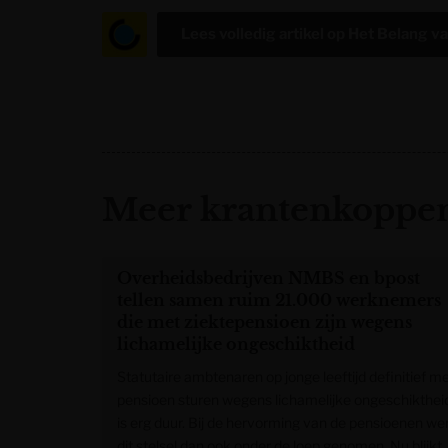
Lees volledig artikel op
Het Belang v
Meer krantenkoppen
Overheidsbedrijven NMBS en bpost
tellen samen ruim 21.000 werknemers
die met ziektepensioen zijn wegens
lichamelijke ongeschiktheid
Statutaire ambtenaren op jonge leeftijd definitief m
pensioen sturen wegens lichamelijke ongeschikthei
is erg duur. Bij de hervorming van de pensioenen we
dit stelsel dan ook onder de loep genomen. Nu blijkt