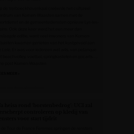
p de Verboeckhovenkaai creëerde het cultureel
entrum van Komen-Waasten samen met de
portdienst en de gemeentediensten opnieuw Lys-les-
ains. Ook deze keer werd het een meer dan
eslaagde editie, want veel inwoners van Komen-
aasten kwamen genieten van het kustgevoel aan
e Leie. Er was voor iedereen wat wils, van petanque
ot beachvolley, voetbal, springkastelen en gocarts. …
he post Komen-Waasten
EES MEER »
rant van West-Vlaanderen
a heisa rond ‘borstenbedrog’: UCI zal
erscherpt controleren op kledij van
ensters voor start tijdrit
n de Tour de France Femmes springen de rensters