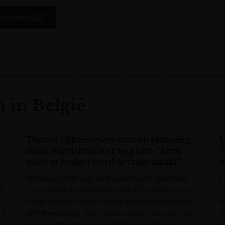
an Limburg
 in België
Tunnel Pilkemseweg staat op planning,
M
maar startdatum is er nog niet: “Eerst
7
moet er budget worden vrijgemaakt”
o
Wie deze zomer over de Noorderring (N38) in Ieper
E
et
rijdt, merkt dat het verkeer richting Poperinge soms
v
d
opnieuw aanschuift ter hoogte van het kruispunt met
ta
rd
de Pilkemseweg. Vooral tijdens de spitsuren zijn files
zi
er geen uitzondering. Toch blijft een structurele
g