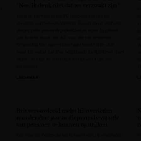
“Nee, ik denk niet dat we verzwakt zijn”
ar
O
Vorig seizoen ontpopte FC Lebbeke zich tot de
c
revelatie van tweede afdeling. Coach David Verhelst
s
dwong zelfs een eindrondeticket af, maar bij gebrek
B
aan licentie paste de club voor die nacompetitie.
g
Draaischijf Rik Impens bleef aan boord bij de club
W
waar zijn vader Gunther nog steeds de sportieve lijnen
d
uitzet. “Ik krijg dit jaar nog meer gewicht op mijn
t
schouders”,
T
LEES MEER »
L
Het Nieuwsblad
K
Brit veroordeeld nadat hij overleden
N
moeder drie jaar in diepvries bewaarde
v
om pensioen te kunnen opstrijken
r
Een man uit Wales die het lichaam van zijn overleden
I