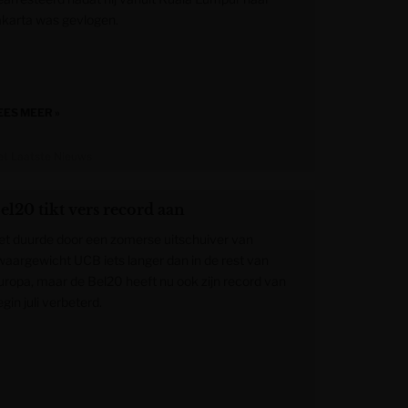
akarta was gevlogen.
EES MEER »
et Laatste Nieuws
el20 tikt vers record aan
et duurde door een zomerse uitschuiver van
waargewicht UCB iets langer dan in de rest van
uropa, maar de Bel20 heeft nu ook zijn record van
gin juli verbeterd.