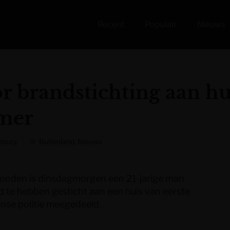
Recent
Populair
Nieuws
 brandstichting aan hui
rmer
mburg
Buitenland
,
Nieuws
Londen is dinsdagmorgen een 21-jarige man
 te hebben gesticht aan een huis van eerste
ense politie meegedeeld.