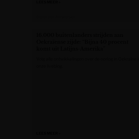
LEES MEER »
Gazet van Antwerpen
16.000 buitenlanders strijden aan
Oekraïense zijde: “Bijna 40 procent
komt uit Latijns-Amerika”
Volg alle ontwikkelingen over de oorlog in Oekraïne i
onze liveblog.
LEES MEER »