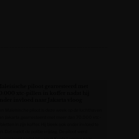
aleisische piloot gearresteerd met
0.000 xtc-pillen in koffer nadat hij
nder invloed naar Jakarta vloog
en Maleisische piloot is deze week op de luchthaven
an Jakarta gearresteerd met meer dan 70.000 xtc-
bletten in zijn koffer. Hij bleek ook onder invloed te
jn. Dat meldt de politie vrijdag. De piloot werd
earresteerd nadat hij vanuit Kuala Lumpur naar