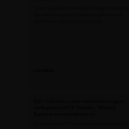
Twee mensen zijn maandag in ernstige toestand na
het ziekenhuis gebracht nadat een gebouw in de
Australische stad Sydney is ingestort.
LEES MEER »
Het Laatste Nieuws
KSC Lokeren tankt vertrouwen tegen
reeksgenoot FCV Dender: “Hierop
kunnen we voortbouwen”
Een week nadat KSC Lokeren in de oefenwedstrijd