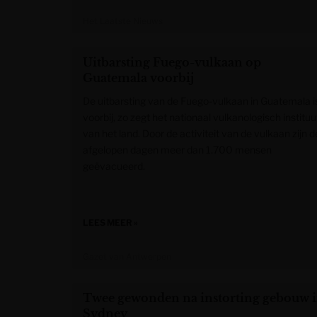
Het Laatste Nieuws
Uitbarsting Fuego-vulkaan op
Guatemala voorbij
De uitbarsting van de Fuego-vulkaan in Guatemala i
voorbij, zo zegt het nationaal vulkanologisch instituu
van het land. Door de activiteit van de vulkaan zijn d
afgelopen dagen meer dan 1.700 mensen
geëvacueerd.
LEES MEER »
Gazet van Antwerpen
Twee gewonden na instorting gebouw 
Sydney