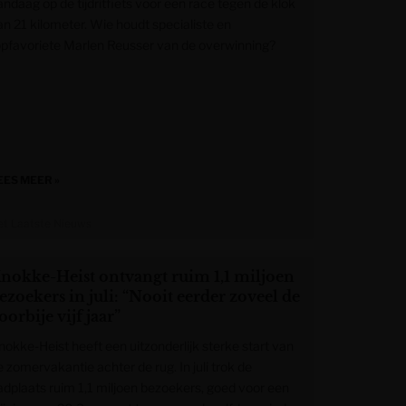
andaag op de tijdritfiets voor een race tegen de klok
an 21 kilometer. Wie houdt specialiste en
opfavoriete Marlen Reusser van de overwinning?
EES MEER »
et Laatste Nieuws
nokke-Heist ontvangt ruim 1,1 miljoen
ezoekers in juli: “Nooit eerder zoveel de
oorbije vijf jaar”
nokke-Heist heeft een uitzonderlijk sterke start van
 zomervakantie achter de rug. In juli trok de
adplaats ruim 1,1 miljoen bezoekers, goed voor een