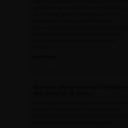
tegen NAC Breda nog met de neus op de feiten wer
gedrukt, toonden de Waaslanders zaterdagmiddag
een heel ander gezicht. Tegen reeksgenoot FCV
Dender zette de ploeg van Stijn Vreven een
volwassen prestatie neer die werd bekroond met ee
overtuigende 3-0-overwinning. Het resultaat was
mooi, maar vooral de manier waarop stemde
tevreden.
LEES MEER »
Het Nieuwsblad
Antwerps cyberproject van 219 miljoen
euro draait uit op fiasco
Weer loopt een groot IT-project van de overheid op 
klippen. De stad Antwerpen heeft eind vorig jaar
eenzijdig het contract met het IT-bedrijf Eviden, dat 
cyberveiligheid van de stadsdiensten moest